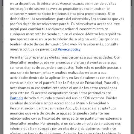
en tu dispositivo. Si seleccionas Acepto, estarás permitiendo que las
tecnologías de rastreo apoyen los propósitos que se muestran en
City Club
«nosotros y nuestros socios tratamos datos para proporcionar». Si se
deshabilitan los rastreadores, parte del contenido y los anuncios que ves
Caduca el 31/08
23.5 km
podrían dejar de ser relevantes para ti. Puedes volver a acceder a este
menú para cambiar tus opciones o retirar el consentimiento en
cualquier momento haciendo clic en el enlace «Mostrar los propósitos»
que aparece en el en la parte inferior de la página web. Tus opciones
Horario City Club y tienda
tendrán efecto dentro de nuestro Sitio web. Para saber más, consulta
nuestra política de privacidad.
Privacy policy
Permítanos ofrecerle las ofertas más cercanas a sus necesidades: Con
Shopfully/Tiendeo puede ver anuncios y ofertas relevantes para sus
compras diarias de acuerdo a sus gustos. Todo esto es posible gracias a
una serie de herramientas y análisis realizados en base a sus
actividades dentro de la aplicación y en las plataformas conectadas,
como se indica en el párrafo 2 de la Política de Privacidad. Para ello,
necesitamos su consentimiento sobre el uso de los datos recopilados
para este fin. Si aceptas compartiremos tus datos personales con
Partners
de todo el mundo a través del uso de SDK externos. Puedes
cambiar de opinión siempre accediendo a Menu > Privacidad >
Personalización, dentro de nuestra App. ¿Qué sucede si acepta? Los
anuncios que verá dentro de la aplicación pueden tratar temas
relacionados con su historial de navegación en plataformas externas a
Shopfully/Tiendeo. Por ejemplo, si un servicio vinculado a nosotros nos
no hay tiendas cercanas
informa que ha navegado por un sitio de viajes, podemos mostrarle
ofertas con temas de vacaciones. Además, los datos sobre la ubicación