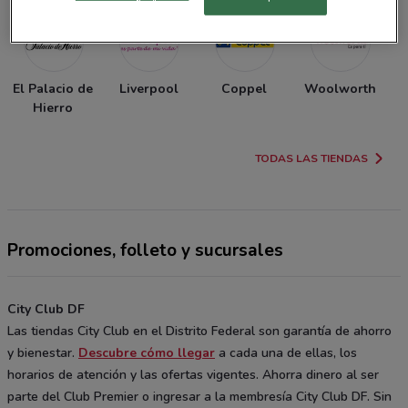
El Palacio de
Liverpool
Coppel
Woolworth
Hierro
TODAS LAS TIENDAS
Promociones, folleto y sucursales
City Club DF
Las tiendas City Club en el Distrito Federal son garantía de ahorro
y bienestar.
Descubre cómo llegar
a cada una de ellas, los
horarios de atención y las ofertas vigentes. Ahorra dinero al ser
parte del Club Premier o ingresar a la membresía City Club DF. Sin