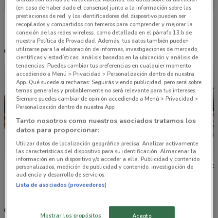
(en caso de haber dado el consenso) junto a la información sobre las
prestaciones de red, y los identificadores del dispositivo pueden ser
recopilados y compartidos con terceros para comprender y mejorar la
conexión de las redes wireless, como detallado en el párrafo 13.b de
nuestra Política de Provacidad. Además, tus datos también pueden
utilizarse para la elaboración de informes, investigaciones de mercado,
Otros catálogos cercanos
científicas y estadísticas, análisis basados en la ubicación y análisis de
tendencias. Puedes cambiar tus preferencias en cualquier momento
accediendo a Menú > Privacidad > Personalización dentro de nuestra
App. Qué sucede si rechazas: Seguirás viendo publicidad, pero será sobre
temas generales y probablemente no será relevante para tus intereses.
Siempre puedes cambiar de opinión accediendo a Menú > Privacidad >
Personalización dentro de nuestra App.
Tanto nosotros como nuestros asociados tratamos los
datos para proporcionar:
Utilizar datos de localización geográfica precisa. Analizar activamente
las características del dispositivo para su identificación. Almacenar la
información en un dispositivo y/o acceder a ella. Publicidad y contenido
El Palacio de Hierro
Liverpool
Liverpoo
personalizados, medición de publicidad y contenido, investigación de
audiencia y desarrollo de servicios.
Lista de asociados (proveedores)
Otras tiendas seleccionadas para ti
Mostrar los propósitos
Acepto