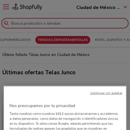
Ciudad de México - 12400
SUPERMERCADOS
TIENDAS DEPARTAMENTALES
ROPA, ZAPATOS Y 
Último folleto Telas Junco en Ciudad de México
Últimas ofertas Telas Junco
Continuar sin aceptar
Nos preocupamos por tu privacidad
Tanto nosotros como nuestros
1012
socios almacenamos y accedemos
a datos personales, como datos de navegación o identificadores únicos,
en tu dispositivo. Si seleccionas Acepto, estarás permitiendo que las
tecnologías de rastreo apoyen los propósitos que se muestran en