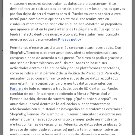
«nosotros y nuestros socios tratamos datos para proporcionar». Si se
deshabilitan los rastreadores, parte del contenido y los anuncios que ves
podrían dejar de ser relevantes para ti. Puedes volver a acceder a este
menú para cambiar tus opciones o retirar el consentimiento en
Telas Junco
cualquier momento haciendo clic en el enlace «Mostrar los propósitos»
que aparece en el en la parte inferior de la página web. Tus opciones
tendrán efecto dentro de nuestro Sitio web. Para saber más, consulta
13.4 km
nuestra política de privacidad.
Privacy policy
Permítanos ofrecerle las ofertas más cercanas a sus necesidades: Con
Tiendas Telas Junco más cercanas
Shopfully/Tiendeo puede ver anuncios y ofertas relevantes para sus
compras diarias de acuerdo a sus gustos. Todo esto es posible gracias a
una serie de herramientas y análisis realizados en base a sus
actividades dentro de la aplicación y en las plataformas conectadas,
Vía López Portillo No. 69 Local B, Esq.
como se indica en el párrafo 2 de la Política de Privacidad. Para ello,
Zalzaparrilla Tláhuac
necesitamos su consentimiento sobre el uso de los datos recopilados
para este fin. Si aceptas compartiremos tus datos personales con
13.4 km
Partners
de todo el mundo a través del uso de SDK externos. Puedes
cambiar de opinión siempre accediendo a Menu > Privacidad >
Escuela Naval Militar Casi Esq. Miramontes Ciudad
Personalización, dentro de nuestra App. ¿Qué sucede si acepta? Los
anuncios que verá dentro de la aplicación pueden tratar temas
De México
relacionados con su historial de navegación en plataformas externas a
15.5 km
Shopfully/Tiendeo. Por ejemplo, si un servicio vinculado a nosotros nos
informa que ha navegado por un sitio de viajes, podemos mostrarle
ofertas con temas de vacaciones. Además, los datos sobre la ubicación
Av. 20 de Noviembre 36 Iztapalapa
(en caso de haber dado el consenso) junto a la información sobre las
prestaciones de red, y los identificadores del dispositivo pueden ser