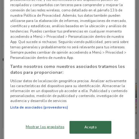
19.3 km
recopilados y compartidos con terceros para comprender y mejorar la
conexión de las redes wireless, como detallado en el párrafo 13.b de
Camino al Ajusco 72 Coyoacán
nuestra Política de Provacidad. Además, tus datos también pueden
utilizarse para la elaboración de informes, investigaciones de mercado,
21.1 km
científicas y estadísticas, análisis basados en la ubicación y análisis de
tendencias. Puedes cambiar tus preferencias en cualquier momento
accediendo a Menú > Privacidad > Personalización dentro de nuestra
Todas las tiendas Telas Junco
App. Qué sucede si rechazas: Seguirás viendo publicidad, pero será sobre
temas generales y probablemente no será relevante para tus intereses.
Siempre puedes cambiar de opinión accediendo a Menú > Privacidad >
Personalización dentro de nuestra App.
Otros catálogos cercanos
Tanto nosotros como nuestros asociados tratamos los
datos para proporcionar:
Utilizar datos de localización geográfica precisa. Analizar activamente
las características del dispositivo para su identificación. Almacenar la
información en un dispositivo y/o acceder a ella. Publicidad y contenido
personalizados, medición de publicidad y contenido, investigación de
audiencia y desarrollo de servicios.
Lista de asociados (proveedores)
Mostrar los propósitos
Acepto
Coppel
Liverpool
Liverpoo