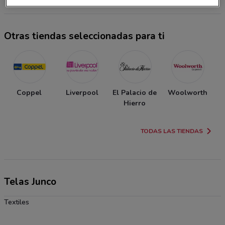
Otras tiendas seleccionadas para ti
Coppel
Liverpool
El Palacio de
Woolworth
Hierro
TODAS LAS TIENDAS
Telas Junco
Textiles