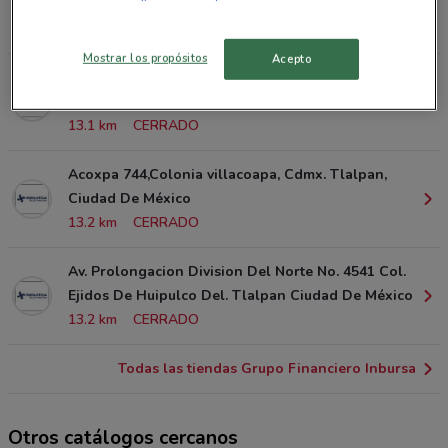
México
12.9 km
CERRADO
Mostrar los propósitos
Acepto
Av. Canal De Miramontes No. 7620, Col. Villa
Coapa, Del. Tlalpan, D.F. Ciudad De México
13.1 km
CERRADO
Acoxpa 744,Colonia villacoapa, Cdmx. Tlalpan,
Ciudad De México
13.2 km
CERRADO
Av. Prolongacion Division Del Norte No. 4541 Col.
Ejidos De Huipulco Del. Tlalpan Ciudad De México
13.2 km
CERRADO
Todas las tiendas Grupo Financiero Inbursa
Otros catálogos cercanos