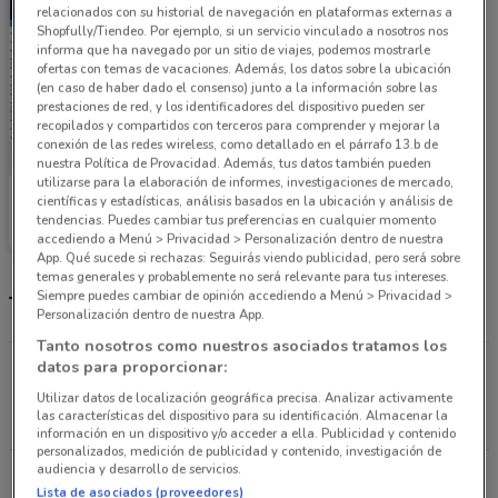
relacionados con su historial de navegación en plataformas externas a
Shopfully/Tiendeo. Por ejemplo, si un servicio vinculado a nosotros nos
informa que ha navegado por un sitio de viajes, podemos mostrarle
ofertas con temas de vacaciones. Además, los datos sobre la ubicación
(en caso de haber dado el consenso) junto a la información sobre las
prestaciones de red, y los identificadores del dispositivo pueden ser
recopilados y compartidos con terceros para comprender y mejorar la
conexión de las redes wireless, como detallado en el párrafo 13.b de
nuestra Política de Provacidad. Además, tus datos también pueden
utilizarse para la elaboración de informes, investigaciones de mercado,
Grupo Financiero Inbursa
científicas y estadísticas, análisis basados en la ubicación y análisis de
tendencias. Puedes cambiar tus preferencias en cualquier momento
10 km
accediendo a Menú > Privacidad > Personalización dentro de nuestra
App. Qué sucede si rechazas: Seguirás viendo publicidad, pero será sobre
temas generales y probablemente no será relevante para tus intereses.
Siempre puedes cambiar de opinión accediendo a Menú > Privacidad >
Tiendas Grupo Financiero Inbursa más cercanas
Personalización dentro de nuestra App.
Tanto nosotros como nuestros asociados tratamos los
datos para proporcionar:
Gpe. I. Ramirez No. 318 Col. Barrio San Marcos
Ciudad De México
Utilizar datos de localización geográfica precisa. Analizar activamente
las características del dispositivo para su identificación. Almacenar la
10 km
CERRADO
información en un dispositivo y/o acceder a ella. Publicidad y contenido
personalizados, medición de publicidad y contenido, investigación de
audiencia y desarrollo de servicios.
Ca?averales No.222 Col. Granjas Coapa Ciudad De
Lista de asociados (proveedores)