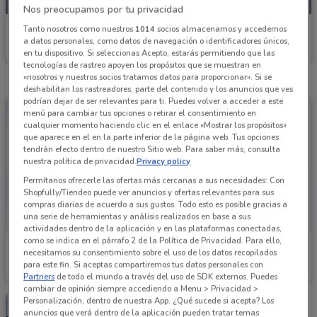
Nos preocupamos por tu privacidad
Grupo Financiero Inbursa
Tanto nosotros como nuestros
1014
socios almacenamos y accedemos
a datos personales, como datos de navegación o identificadores únicos,
Caduca el 15/10
10 km
en tu dispositivo. Si seleccionas Acepto, estarás permitiendo que las
tecnologías de rastreo apoyen los propósitos que se muestran en
«nosotros y nuestros socios tratamos datos para proporcionar». Si se
deshabilitan los rastreadores, parte del contenido y los anuncios que ves
podrían dejar de ser relevantes para ti. Puedes volver a acceder a este
menú para cambiar tus opciones o retirar el consentimiento en
cualquier momento haciendo clic en el enlace «Mostrar los propósitos»
que aparece en el en la parte inferior de la página web. Tus opciones
tendrán efecto dentro de nuestro Sitio web. Para saber más, consulta
nuestra política de privacidad.
Privacy policy
Permítanos ofrecerle las ofertas más cercanas a sus necesidades: Con
Shopfully/Tiendeo puede ver anuncios y ofertas relevantes para sus
compras diarias de acuerdo a sus gustos. Todo esto es posible gracias a
una serie de herramientas y análisis realizados en base a sus
actividades dentro de la aplicación y en las plataformas conectadas,
como se indica en el párrafo 2 de la Política de Privacidad. Para ello,
Grupo Financiero Inbursa
Grupo Financiero Inbursa
necesitamos su consentimiento sobre el uso de los datos recopilados
para este fin. Si aceptas compartiremos tus datos personales con
10 km
10 km
Partners
de todo el mundo a través del uso de SDK externos. Puedes
cambiar de opinión siempre accediendo a Menu > Privacidad >
Personalización, dentro de nuestra App. ¿Qué sucede si acepta? Los
anuncios que verá dentro de la aplicación pueden tratar temas