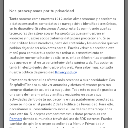
Nos preocupamos por tu privacidad
Todas las ofertas de esta tienda
Tanto nosotros como nuestros
1012
socios almacenamos y accedemos
a datos personales, como datos de navegación o identificadores únicos,
en tu dispositivo. Si seleccionas Acepto, estarás permitiendo que las
tecnologías de rastreo apoyen los propósitos que se muestran en
«nosotros y nuestros socios tratamos datos para proporcionar». Si se
deshabilitan los rastreadores, parte del contenido y los anuncios que ves
podrían dejar de ser relevantes para ti. Puedes volver a acceder a este
menú para cambiar tus opciones o retirar el consentimiento en
cualquier momento haciendo clic en el enlace «Mostrar los propósitos»
que aparece en el en la parte inferior de la página web. Tus opciones
tendrán efecto dentro de nuestro Sitio web. Para saber más, consulta
nuestra política de privacidad.
Privacy policy
Permítanos ofrecerle las ofertas más cercanas a sus necesidades: Con
Grupo Financiero Inbursa
Shopfully/Tiendeo puede ver anuncios y ofertas relevantes para sus
compras diarias de acuerdo a sus gustos. Todo esto es posible gracias a
Caduca el 15/10
10 km
una serie de herramientas y análisis realizados en base a sus
actividades dentro de la aplicación y en las plataformas conectadas,
como se indica en el párrafo 2 de la Política de Privacidad. Para ello,
necesitamos su consentimiento sobre el uso de los datos recopilados
para este fin. Si aceptas compartiremos tus datos personales con
Partners
de todo el mundo a través del uso de SDK externos. Puedes
cambiar de opinión siempre accediendo a Menu > Privacidad >