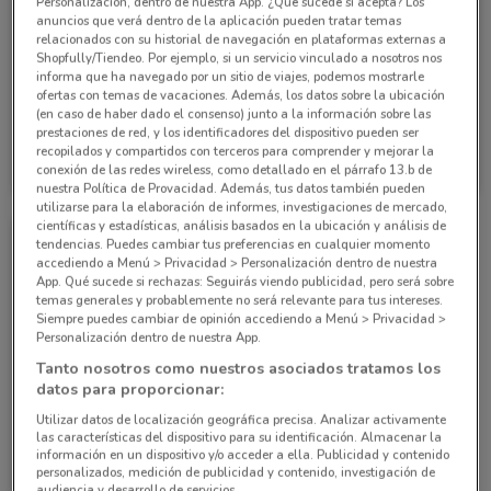
Personalización, dentro de nuestra App. ¿Qué sucede si acepta? Los
anuncios que verá dentro de la aplicación pueden tratar temas
relacionados con su historial de navegación en plataformas externas a
Shopfully/Tiendeo. Por ejemplo, si un servicio vinculado a nosotros nos
informa que ha navegado por un sitio de viajes, podemos mostrarle
ofertas con temas de vacaciones. Además, los datos sobre la ubicación
(en caso de haber dado el consenso) junto a la información sobre las
prestaciones de red, y los identificadores del dispositivo pueden ser
Grupo Financiero Inbursa
Grupo Financiero Inbursa
recopilados y compartidos con terceros para comprender y mejorar la
conexión de las redes wireless, como detallado en el párrafo 13.b de
10 km
10 km
nuestra Política de Provacidad. Además, tus datos también pueden
utilizarse para la elaboración de informes, investigaciones de mercado,
científicas y estadísticas, análisis basados en la ubicación y análisis de
tendencias. Puedes cambiar tus preferencias en cualquier momento
accediendo a Menú > Privacidad > Personalización dentro de nuestra
App. Qué sucede si rechazas: Seguirás viendo publicidad, pero será sobre
temas generales y probablemente no será relevante para tus intereses.
Siempre puedes cambiar de opinión accediendo a Menú > Privacidad >
Personalización dentro de nuestra App.
Tanto nosotros como nuestros asociados tratamos los
datos para proporcionar:
Utilizar datos de localización geográfica precisa. Analizar activamente
las características del dispositivo para su identificación. Almacenar la
Grupo Financiero Inbursa
información en un dispositivo y/o acceder a ella. Publicidad y contenido
personalizados, medición de publicidad y contenido, investigación de
10 km
audiencia y desarrollo de servicios.