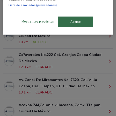
Lista de asociados (proveedores)
Sucursales Grupo Financiero Inbursa alrededor
Mostrar los propósitos
Acepto
Gpe. I. Ramirez No. 318 Col. Barrio San Marcos
Ciudad De México
10 km
ABIERTO
Ca?averales No.222 Col. Granjas Coapa Ciudad
De México
12.9 km
CERRADO
Av. Canal De Miramontes No. 7620, Col. Villa
Coapa, Del. Tlalpan, D.F. Ciudad De México
13.1 km
CERRADO
Acoxpa 744,Colonia villacoapa, Cdmx. Tlalpan,
Ciudad De México