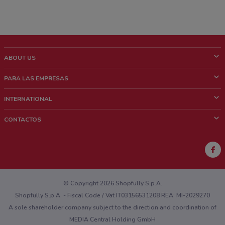
ABOUT US
¿Que es ShopFully?
PARA LAS EMPRESAS
¿Quiénes Somos?
¿Qué Hacemos?
INTERNATIONAL
News & Media
Contacto comercial
Italy
CONTACTOS
Trabaja con nosotros
Brazil
Notificaciones sobre los puntos de venta
France
Notificaciones sobre los folletos
Australia
¿Encontraste un problema en la web o en la aplicación?
New Zealand
© Copyright 2026 Shopfully S.p.A.
Shopfully S.p.A. - Fiscal Code / Vat IT03156531208 REA: MI-2029270
A sole shareholder company subject to the direction and coordination of
MEDIA Central Holding GmbH