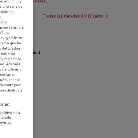
20.4 km
CERRADO
er anuncios y
a una serie de
ataformas
Todas las tiendas CV Directo
u
datos
pinión siempre
a? Los
Directo
 navegación en
nforma que ha
s datos sobre
, tecnología y salud
red, y los
r y mejorar la
idad. Además,
 científicas y
rencias en
ué sucede si
elevante para
ción dentro de
onar:
positivo para
ntenido
rvicios.