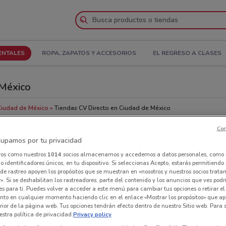
ENTALES
ROPA, ZAPATOS Y ACCESORIOS
EL REGRESO A CLASES
 México
Ciudad de México
Tiendas CV Directo en Ciudad de México
Con
Tie
upamos por tu privacidad
ros como nuestros
1014
socios almacenamos y accedemos a datos personales, como 
 identificadores únicos, en tu dispositivo. Si seleccionas Acepto, estarás permitiendo
de rastreo apoyen los propósitos que se muestran en «nosotros y nuestros socios trat
». Si se deshabilitan los rastreadores, parte del contenido y los anuncios que ves podr
es para ti. Puedes volver a acceder a este menú para cambiar tus opciones o retirar el
nto en cualquier momento haciendo clic en el enlace «Mostrar los propósitos» que ap
erior de la página web. Tus opciones tendrán efecto dentro de nuestro Sitio web. Para
stra política de privacidad.
Privacy policy