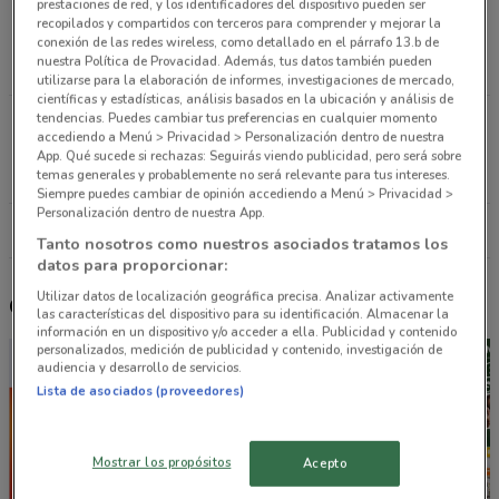
prestaciones de red, y los identificadores del dispositivo pueden ser
Carretera Ajusco Manzana 173 Lote 6 Ciudad De
recopilados y compartidos con terceros para comprender y mejorar la
México
conexión de las redes wireless, como detallado en el párrafo 13.b de
nuestra Política de Provacidad. Además, tus datos también pueden
7.7 km
utilizarse para la elaboración de informes, investigaciones de mercado,
científicas y estadísticas, análisis basados en la ubicación y análisis de
tendencias. Puedes cambiar tus preferencias en cualquier momento
DR. BALMIS No. 195-D, DOCTORES Ciudad De
accediendo a Menú > Privacidad > Personalización dentro de nuestra
México
App. Qué sucede si rechazas: Seguirás viendo publicidad, pero será sobre
8.6 km
temas generales y probablemente no será relevante para tus intereses.
Siempre puedes cambiar de opinión accediendo a Menú > Privacidad >
Personalización dentro de nuestra App.
Todas las tiendas Makita
Tanto nosotros como nuestros asociados tratamos los
datos para proporcionar:
Utilizar datos de localización geográfica precisa. Analizar activamente
Otros catálogos cercanos
las características del dispositivo para su identificación. Almacenar la
información en un dispositivo y/o acceder a ella. Publicidad y contenido
personalizados, medición de publicidad y contenido, investigación de
audiencia y desarrollo de servicios.
Lista de asociados (proveedores)
Mostrar los propósitos
Acepto