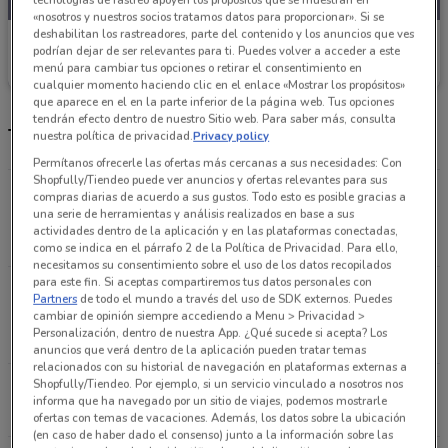
«nosotros y nuestros socios tratamos datos para proporcionar». Si se
deshabilitan los rastreadores, parte del contenido y los anuncios que ves
Makita
podrían dejar de ser relevantes para ti. Puedes volver a acceder a este
menú para cambiar tus opciones o retirar el consentimiento en
Caduca el 31/12
6.2 km
cualquier momento haciendo clic en el enlace «Mostrar los propósitos»
que aparece en el en la parte inferior de la página web. Tus opciones
tendrán efecto dentro de nuestro Sitio web. Para saber más, consulta
Tiendas Makita más cercanas
nuestra política de privacidad.
Privacy policy
Permítanos ofrecerle las ofertas más cercanas a sus necesidades: Con
Shopfully/Tiendeo puede ver anuncios y ofertas relevantes para sus
AV. PRESIDENTE PLUTARCO ELIAS CALLES No.
compras diarias de acuerdo a sus gustos. Todo esto es posible gracias a
una serie de herramientas y análisis realizados en base a sus
1331, NATIVITAS Ciudad De México
actividades dentro de la aplicación y en las plataformas conectadas,
6.2 km
como se indica en el párrafo 2 de la Política de Privacidad. Para ello,
necesitamos su consentimiento sobre el uso de los datos recopilados
para este fin. Si aceptas compartiremos tus datos personales con
CALZ. DE LA VIGA No. 1953-B, PRADO
Partners
de todo el mundo a través del uso de SDK externos. Puedes
CHURUBUSCO Ciudad De México
cambiar de opinión siempre accediendo a Menu > Privacidad >
Personalización, dentro de nuestra App. ¿Qué sucede si acepta? Los
6.3 km
anuncios que verá dentro de la aplicación pueden tratar temas
relacionados con su historial de navegación en plataformas externas a
Shopfully/Tiendeo. Por ejemplo, si un servicio vinculado a nosotros nos
Av Ermita Ixtapalapa No. 556 Ciudad De México
informa que ha navegado por un sitio de viajes, podemos mostrarle
6.9 km
ofertas con temas de vacaciones. Además, los datos sobre la ubicación
(en caso de haber dado el consenso) junto a la información sobre las