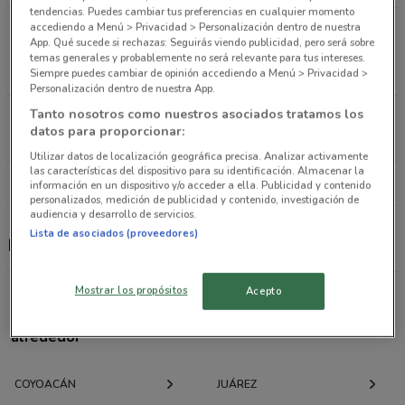
tendencias. Puedes cambiar tus preferencias en cualquier momento
accediendo a Menú > Privacidad > Personalización dentro de nuestra
Av. Miguel Angel de Quevedo No. 432 Local B
App. Qué sucede si rechazas: Seguirás viendo publicidad, pero será sobre
Ciudad De México
temas generales y probablemente no será relevante para tus intereses.
2 km
ABIERTO
Siempre puedes cambiar de opinión accediendo a Menú > Privacidad >
Personalización dentro de nuestra App.
Tanto nosotros como nuestros asociados tratamos los
Av. Río Mixcoac No. 97 Ciudad De México
datos para proporcionar:
2.6 km
ABIERTO
Utilizar datos de localización geográfica precisa. Analizar activamente
las características del dispositivo para su identificación. Almacenar la
Todas las tiendas Médica Sur
información en un dispositivo y/o acceder a ella. Publicidad y contenido
personalizados, medición de publicidad y contenido, investigación de
audiencia y desarrollo de servicios.
Lista de asociados (proveedores)
Médica Sur
Mostrar los propósitos
Acepto
Ofertas folletos y catálogos por ciudad a tu
alrededor
COYOACÁN
JUÁREZ