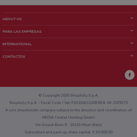
ABOUT US
¿Que es ShopFully?
PARA LAS EMPRESAS
¿Quiénes Somos?
¿Qué Hacemos?
INTERNATIONAL
News & Media
Contacto comercial
Italy
CONTACTOS
Trabaja con nosotros
Brazil
Notificaciones sobre los puntos de venta
France
Notificaciones sobre los folletos
Australia
¿Encontraste un problema en la web o en la aplicación?
New Zealand
© Copyright 2026 Shopfully S.p.A.
Shopfully S.p.A. - Fiscal Code / Vat IT03156531208 REA: MI-2029270
A sole shareholder company subject to the direction and coordination of
MEDIA Central Holding GmbH
Via Giosuè Borsi 9 - 20143 Milan (Italy)
Subscribed and paid-up share capital: € 50.000,00