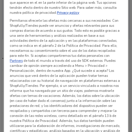
que aparece en el en la parte inferior de la página web. Tus opciones
tendrán efecto dentro de nuestro Sitio web. Para saber más, consulta
nuestra política de privacidad.
Privacy policy
Permítanos ofrecerle las ofertas más cercanas a sus necesidades: Con
En este momento no hay ofertas vigentes
Shopfully/Tiendeo puede ver anuncios y ofertas relevantes para sus
compras diarias de acuerdo a sus gustos. Todo esto es posible gracias a
una serie de herramientas y análisis realizados en base a sus
actividades dentro de la aplicación y en las plataformas conectadas,
como se indica en el párrafo 2 de la Política de Privacidad. Para ello,
necesitamos su consentimiento sobre el uso de los datos recopilados
para este fin. Si aceptas compartiremos tus datos personales con
Tiendas Médica Sur más cercanas
Partners
de todo el mundo a través del uso de SDK externos. Puedes
cambiar de opinión siempre accediendo a Menu > Privacidad >
Personalización, dentro de nuestra App. ¿Qué sucede si acepta? Los
anuncios que verá dentro de la aplicación pueden tratar temas
Av. Revolución no. 1578 Ciudad De México
relacionados con su historial de navegación en plataformas externas a
1.3 km
ABIERTO
Shopfully/Tiendeo. Por ejemplo, si un servicio vinculado a nosotros nos
informa que ha navegado por un sitio de viajes, podemos mostrarle
ofertas con temas de vacaciones. Además, los datos sobre la ubicación
Av. Río de la Magdalena No. 117 Ciudad De México
(en caso de haber dado el consenso) junto a la información sobre las
1.5 km
ABIERTO
prestaciones de red, y los identificadores del dispositivo pueden ser
recopilados y compartidos con terceros para comprender y mejorar la
conexión de las redes wireless, como detallado en el párrafo 13.b de
Av. Insurgentes Sur No. 1772 Ciudad De México
nuestra Política de Provacidad. Además, tus datos también pueden
utilizarse para la elaboración de informes, investigaciones de mercado,
1.8 km
ABIERTO
científicas y estadísticas, análisis basados en la ubicación y análisis de