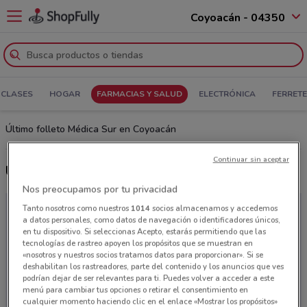
Coyoacán - 04350
 CLASES
HOGAR
FARMACIAS Y SALUD
ELECTRÓNICA
FERRETE
Último folleto Médica Sur en Coyoacán
Continuar sin aceptar
Últimas ofertas Médica Sur
Nos preocupamos por tu privacidad
Tanto nosotros como nuestros
1014
socios almacenamos y accedemos
a datos personales, como datos de navegación o identificadores únicos,
en tu dispositivo. Si seleccionas Acepto, estarás permitiendo que las
tecnologías de rastreo apoyen los propósitos que se muestran en
«nosotros y nuestros socios tratamos datos para proporcionar». Si se
deshabilitan los rastreadores, parte del contenido y los anuncios que ves
podrían dejar de ser relevantes para ti. Puedes volver a acceder a este
menú para cambiar tus opciones o retirar el consentimiento en
cualquier momento haciendo clic en el enlace «Mostrar los propósitos»