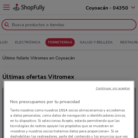
Coyoacán - 04350
ALUD
ELECTRÓNICA
FERRETERÍAS
SALUD Y BELLEZA
RESTAUR
Último folleto Vitromex en Coyoacán
Últimas ofertas Vitromex
Continuar sin aceptar
Nos preocupamos por tu privacidad
Tanto nosotros como nuestros
1014
socios almacenamos y accedemos
a datos personales, como datos de navegación o identificadores únicos,
en tu dispositivo. Si seleccionas Acepto, estarás permitiendo que las
tecnologías de rastreo apoyen los propósitos que se muestran en
«nosotros y nuestros socios tratamos datos para proporcionar». Si se
deshabilitan los rastreadores, parte del contenido y los anuncios que ves