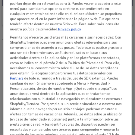
podrían dejar de ser relevantes para ti. Puedes volver a acceder a este
menú para cambiar tus opciones o retirar el consentimiento en
Vitromex
cualquier momento haciendo clic en el enlace «Mostrar los propósitos»
que aparece en el en la parte inferior de la página web. Tus opciones
Caduca el 31/12
9.1 km
tendrán efecto dentro de nuestro Sitio web. Para saber más, consulta
nuestra política de privacidad.
Privacy policy
Permítanos ofrecerle las ofertas más cercanas a sus necesidades: Con
Tiendas Vitromex más cercanas
Shopfully/Tiendeo puede ver anuncios y ofertas relevantes para sus
compras diarias de acuerdo a sus gustos. Todo esto es posible gracias a
una serie de herramientas y análisis realizados en base a sus
actividades dentro de la aplicación y en las plataformas conectadas,
San Pedro Avenue San Antonio (mich)
como se indica en el párrafo 2 de la Política de Privacidad. Para ello,
9.1 km
necesitamos su consentimiento sobre el uso de los datos recopilados
para este fin. Si aceptas compartiremos tus datos personales con
Partners
de todo el mundo a través del uso de SDK externos. Puedes
Arquimedes 130 Ciudad De México
cambiar de opinión siempre accediendo a Menu > Privacidad >
10.3 km
Personalización, dentro de nuestra App. ¿Qué sucede si acepta? Los
anuncios que verá dentro de la aplicación pueden tratar temas
relacionados con su historial de navegación en plataformas externas a
Juan Vázquez de Mella 481 Ciudad De México
Shopfully/Tiendeo. Por ejemplo, si un servicio vinculado a nosotros nos
informa que ha navegado por un sitio de viajes, podemos mostrarle
10.6 km
ofertas con temas de vacaciones. Además, los datos sobre la ubicación
(en caso de haber dado el consenso) junto a la información sobre las
Todas las tiendas Vitromex
prestaciones de red, y los identificadores del dispositivo pueden ser
recopilados y compartidos con terceros para comprender y mejorar la
conexión de las redes wireless, como detallado en el párrafo 13.b de