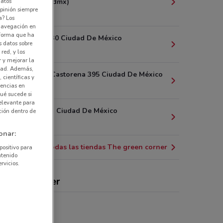
datos
Obregón (cdmx)
pinión siempre
9.1 km
a? Los
 navegación en
nforma que ha
Homero 1730 Ciudad De México
s datos sobre
10.9 km
red, y los
r y mejorar la
idad. Además,
Jose María Castorena 395 Ciudad De México
 científicas y
rencias en
11.1 km
ué sucede si
elevante para
Mazatlán 81 Ciudad De México
ción dentro de
17.3 km
onar:
Todas las tiendas The green corner
positivo para
ntenido
rvicios.
 green corner