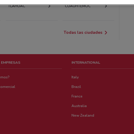
TLÁHUAC
CUAUHTÉMOC
Todas las ciudades
 EMPRESAS
INTERNATIONAL
emos?
Italy
comercial
Brazil
France
Australia
New Zealand