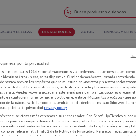
SALUD Y BELLEZA
RESTAURANTES
AUTOS
BANCOS Y SERVI
oacán
Con
upamos por tu privacidad
án
Restaurantes en Coyoacán
ros como nuestros
1014
socios almacenamos y accedemos a datos personales, como 
 identificadores únicos, en tu dispositivo. Si seleccionas Acepto, estarás permitiendo
Res
de rastreo apoyen los propósitos que se muestran en «nosotros y nuestros socios trat
cer
». Si se deshabilitan los rastreadores, parte del contenido y los anuncios que ves podr
es para ti. Puedes volver a acceder a este menú para cambiar tus opciones o retirar el
nto en cualquier momento haciendo clic en el enlace «Mostrar los propósitos» que ap
erior de la página web. Tus opciones tendrán efecto dentro de nuestro Sitio web. Para
stra política de privacidad.
Privacy policy
ofrecerle las ofertas más cercanas a sus necesidades: Con Shopfully/Tiendeo puede v
vantes para sus compras diarias de acuerdo a sus gustos. Todo esto es posible gracias 
 y análisis realizados en base a sus actividades dentro de la aplicación y en las pl
como se indica en el párrafo 2 de la Política de Privacidad. Para ello, necesitamos s