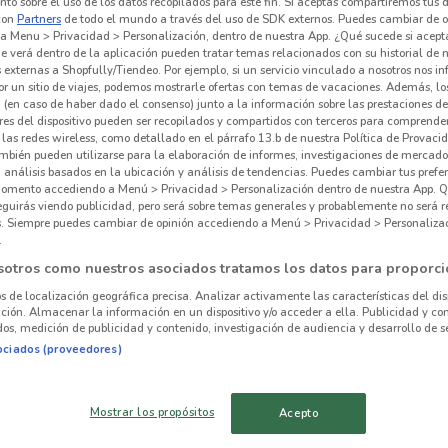
to sobre el uso de los datos recopilados para este fin. Si aceptas compartiremos tus 
con
Partners
de todo el mundo a través del uso de SDK externos. Puedes cambiar de o
a Menu > Privacidad > Personalización, dentro de nuestra App. ¿Qué sucede si acept
e verá dentro de la aplicación pueden tratar temas relacionados con su historial de
externas a Shopfully/Tiendeo. Por ejemplo, si un servicio vinculado a nosotros nos i
r un sitio de viajes, podemos mostrarle ofertas con temas de vacaciones. Además, lo
 hay ofertas vigentes
 (en caso de haber dado el consenso) junto a la información sobre las prestaciones de 
res del dispositivo pueden ser recopilados y compartidos con terceros para comprende
 las redes wireless, como detallado en el párrafo 13.b de nuestra Política de Provac
mbién pueden utilizarse para la elaboración de informes, investigaciones de mercado,
, análisis basados en la ubicación y análisis de tendencias. Puedes cambiar tus prefe
omento accediendo a Menú > Privacidad > Personalización dentro de nuestra App. Q
eguirás viendo publicidad, pero será sobre temas generales y probablemente no será r
es. Siempre puedes cambiar de opinión accediendo a Menú > Privacidad > Personaliza
.
alrededor
sotros como nuestros asociados tratamos los datos para proporci
os de localización geográfica precisa. Analizar activamente las características del dis
VICTORIA
PARAÍSO
ación. Almacenar la información en un dispositivo y/o acceder a ella. Publicidad y co
os, medición de publicidad y contenido, investigación de audiencia y desarrollo de se
IZTAPALAPA
AZCAPOTZALCO
ociados (proveedores)
The
XOCHIMILCO
VENUSTIANO
Mostrar los propósitos
Acepto
CARRANZA