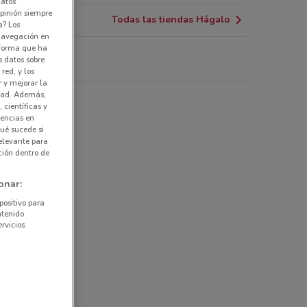
datos
pinión siempre
Todas las tiendas Hágalo
a? Los
 navegación en
nforma que ha
s datos sobre
galo
red, y los
r y mejorar la
idad. Además,
 y bricolaje
 científicas y
rencias en
ué sucede si
elevante para
ción dentro de
onar:
positivo para
ntenido
rvicios.