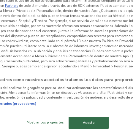
to sobre el uso de los datos recopilados para este fin. Si aceptas compartiremos tus 
con
Partners
de todo el mundo a través del uso de SDK externos. Puedes cambiar de o
a Menu > Privacidad > Personalización, dentro de nuestra App. ¿Qué sucede si acept
e verá dentro de la aplicación pueden tratar temas relacionados con su historial de
externas a Shopfully/Tiendeo. Por ejemplo, si un servicio vinculado a nosotros nos i
r un sitio de viajes, podemos mostrarle ofertas con temas de vacaciones. Además, lo
Há
 hay ofertas vigentes
 (en caso de haber dado el consenso) junto a la información sobre las prestaciones de 
res del dispositivo pueden ser recopilados y compartidos con terceros para comprende
 las redes wireless, como detallado en el párrafo 13.b de nuestra Política de Provac
hogar
mbién pueden utilizarse para la elaboración de informes, investigaciones de mercado,
, análisis basados en la ubicación y análisis de tendencias. Puedes cambiar tus prefe
omento accediendo a Menú > Privacidad > Personalización dentro de nuestra App. Q
eguirás viendo publicidad, pero será sobre temas generales y probablemente no será r
es. Siempre puedes cambiar de opinión accediendo a Menú > Privacidad > Personaliza
.
alrededor
sotros como nuestros asociados tratamos los datos para proporci
os de localización geográfica precisa. Analizar activamente las características del dis
AZCAPOTZALCO
IZTACALCO
ación. Almacenar la información en un dispositivo y/o acceder a ella. Publicidad y co
os, medición de publicidad y contenido, investigación de audiencia y desarrollo de se
ociados (proveedores)
TLALPAN
VENUSTIANO
CARRANZA
Mostrar los propósitos
Acepto
CUAUHTÉMOC
PARAÍSO