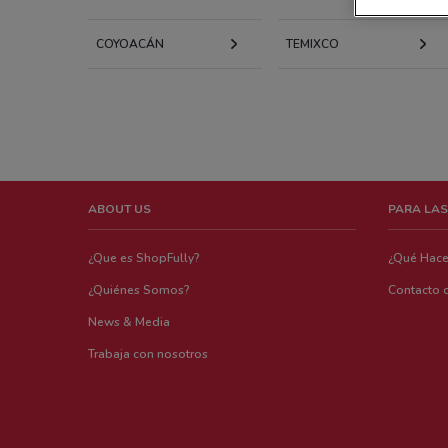
COYOACÁN
TEMIXCO
ABOUT US
PARA LAS
¿Que es ShopFully?
¿Qué Hac
¿Quiénes Somos?
Contacto 
News & Media
Trabaja con nosotros