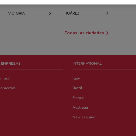
VICTORIA
JUÁREZ
Todas las ciudades
 EMPRESAS
INTERNATIONAL
emos?
Italy
comercial
Brazil
France
Australia
New Zealand