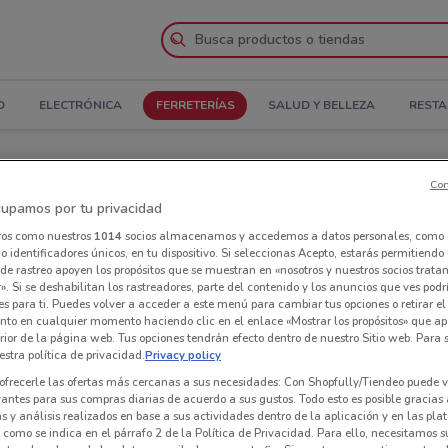
D
ELECTRÓNICA
FERRETERÍAS
SALUD Y BELLEZA
REST
 Folleto
Con
upamos por tu privacidad
 Hágalo cerca de ti
ros como nuestros
1014
socios almacenamos y accedemos a datos personales, como 
 identificadores únicos, en tu dispositivo. Si seleccionas Acepto, estarás permitiendo
Tie
de rastreo apoyen los propósitos que se muestran en «nosotros y nuestros socios trat
». Si se deshabilitan los rastreadores, parte del contenido y los anuncios que ves podr
es para ti. Puedes volver a acceder a este menú para cambiar tus opciones o retirar el
nto en cualquier momento haciendo clic en el enlace «Mostrar los propósitos» que ap
erior de la página web. Tus opciones tendrán efecto dentro de nuestro Sitio web. Para
stra política de privacidad.
Privacy policy
ofrecerle las ofertas más cercanas a sus necesidades: Con Shopfully/Tiendeo puede v
vantes para sus compras diarias de acuerdo a sus gustos. Todo esto es posible gracias 
 y análisis realizados en base a sus actividades dentro de la aplicación y en las pl
como se indica en el párrafo 2 de la Política de Privacidad. Para ello, necesitamos s