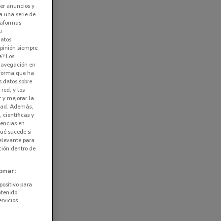
er anuncios y
a una serie de
ataformas
u
datos
pinión siempre
a? Los
 navegación en
nforma que ha
s datos sobre
red, y los
r y mejorar la
idad. Además,
 científicas y
rencias en
ué sucede si
elevante para
ción dentro de
onar:
positivo para
ntenido
rvicios.