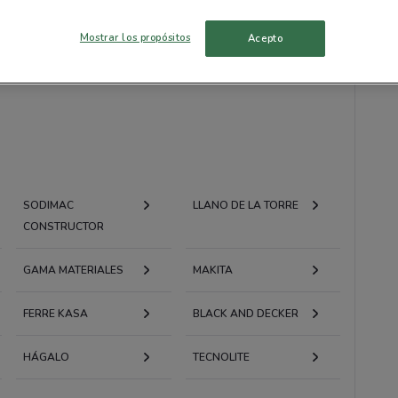
 hay ofertas vigentes
Mostrar los propósitos
Acepto
SODIMAC
LLANO DE LA TORRE
CONSTRUCTOR
GAMA MATERIALES
MAKITA
FERRE KASA
BLACK AND DECKER
HÁGALO
TECNOLITE