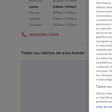
Miércoles
8:00am / 8:00pm
Permítanos 
Jueves
8:00am / 8:00pm
ofertas rele
herramientas
Viernes
8:00am / 8:00pm
conectadas, 
Sábado
8:00am / 8:00pm
consentimien
personales 
Domingo
9:00am / 6:00pm
accediendo 
anuncios qu
(656)690-2548
plataformas 
navegado po
la ubicación
identificado
Todas las ofertas de esta tienda
conexión de
tus datos ta
estadísticas
cualquier m
rechazas: S
tus interes
nuestra App
Tanto no
Utilizar dat
su identific
personalizad
Lista de as