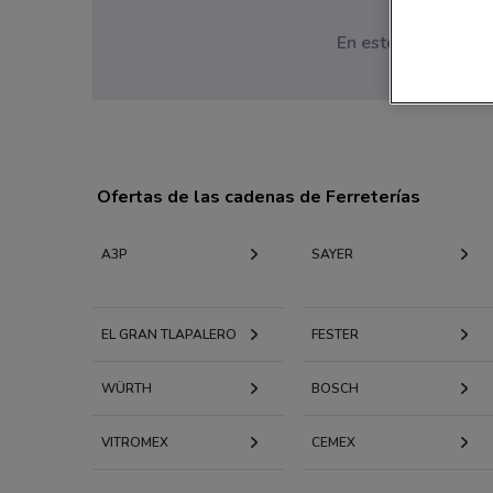
En este momento no
Ofertas de las cadenas de Ferreterías
A3P
SAYER
EL GRAN TLAPALERO
FESTER
WÜRTH
BOSCH
VITROMEX
CEMEX