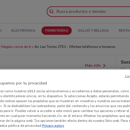
D
ELECTRÓNICA
FERRETERÍAS
SALUD Y BELLEZA
REST
 Hágalo cerca de ti
Av. Las Torres 2751 - Ofertas teléfonos e horarios
Suc
Más info
Con
upamos por tu privacidad
ros como nuestros
1012
socios almacenamos y accedemos a datos personales, como 
 identificadores únicos, en tu dispositivo. Si seleccionas Acepto, estarás permitiendo
de rastreo apoyen los propósitos que se muestran en «nosotros y nuestros socios trat
». Si se deshabilitan los rastreadores, parte del contenido y los anuncios que ves podr
es para ti. Puedes volver a acceder a este menú para cambiar tus opciones o retirar el
nto en cualquier momento haciendo clic en el enlace «Mostrar los propósitos» que ap
erior de la página web. Tus opciones tendrán efecto dentro de nuestro Sitio web. Para
stra política de privacidad.
Privacy policy