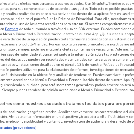
ofrecerle las ofertas más cercanas a sus necesidades: Con Shopfully/Tiendeo puede v
vantes para sus compras diarias de acuerdo a sus gustos. Todo esto es posible gracias 
 y análisis realizados en base a sus actividades dentro de la aplicación y en las pl
como se indica en el párrafo 2 de la Política de Privacidad. Para ello, necesitamos s
to sobre el uso de los datos recopilados para este fin. Si aceptas compartiremos tus 
con
Partners
de todo el mundo a través del uso de SDK externos. Puedes cambiar de o
a Menu > Privacidad > Personalización, dentro de nuestra App. ¿Qué sucede si acept
e verá dentro de la aplicación pueden tratar temas relacionados con su historial de
externas a Shopfully/Tiendeo. Por ejemplo, si un servicio vinculado a nosotros nos i
r un sitio de viajes, podemos mostrarle ofertas con temas de vacaciones. Además, lo
 (en caso de haber dado el consenso) junto a la información sobre las prestaciones de 
res del dispositivo pueden ser recopilados y compartidos con terceros para comprende
 las redes wireless, como detallado en el párrafo 13.b de nuestra Política de Provac
mbién pueden utilizarse para la elaboración de informes, investigaciones de mercado,
, análisis basados en la ubicación y análisis de tendencias. Puedes cambiar tus prefe
omento accediendo a Menú > Privacidad > Personalización dentro de nuestra App. Q
eguirás viendo publicidad, pero será sobre temas generales y probablemente no será r
es. Siempre puedes cambiar de opinión accediendo a Menú > Privacidad > Personaliza
.
sotros como nuestros asociados tratamos los datos para proporci
os de localización geográfica precisa. Analizar activamente las características del dis
ación. Almacenar la información en un dispositivo y/o acceder a ella. Publicidad y co
os, medición de publicidad y contenido, investigación de audiencia y desarrollo de se
ociados (proveedores)