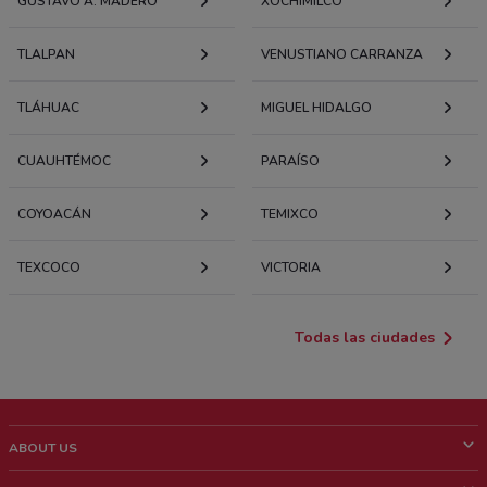
GUSTAVO A. MADERO
XOCHIMILCO
TLALPAN
VENUSTIANO CARRANZA
TLÁHUAC
MIGUEL HIDALGO
CUAUHTÉMOC
PARAÍSO
COYOACÁN
TEMIXCO
TEXCOCO
VICTORIA
Todas las ciudades
ABOUT US
¿Que es ShopFully?