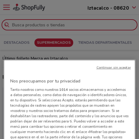
Iztacalco - 08620
DESTACADOS
SUPERMERCADOS
TIENDAS DEPARTAMENTALES
Último folleto Merza en Iztacalco
Continuar sin aceptar
Últimas ofertas Merza
Nos preocupamos por tu privacidad
Tanto nosotros como nuestros
1014
socios almacenamos y accedemos
a datos personales, como datos de navegación o identificadores únicos,
en tu dispositivo. Si seleccionas Acepto, estarás permitiendo que las
tecnologías de rastreo apoyen los propósitos que se muestran en
«nosotros y nuestros socios tratamos datos para proporcionar». Si se
deshabilitan los rastreadores, parte del contenido y los anuncios que ves
podrían dejar de ser relevantes para ti. Puedes volver a acceder a este
menú para cambiar tus opciones o retirar el consentimiento en
cualquier momento haciendo clic en el enlace «Mostrar los propósitos»
que aparece en el en la parte inferior de la página web. Tus opciones