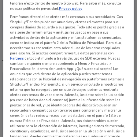
tendrán efecto dentro de nuestro Sitio web. Para saber más, consulta
nuestra política de privacidad.
Privacy policy
Permítanos ofrecerle las ofertas más cercanas a sus necesidades: Con
Shopfully/Tiendeo puede ver anuncios y ofertas relevantes para sus
En este momento no hay ofertas vigentes
compras diarias de acuerdo a sus gustos. Todo esto es posible gracias a
una serie de herramientas y análisis realizados en base a sus
actividades dentro de la aplicación y en las plataformas conectadas,
como se indica en el párrafo 2 de la Política de Privacidad. Para ello,
necesitamos su consentimiento sobre el uso de los datos recopilados
para este fin. Si aceptas compartiremos tus datos personales con
Partners
de todo el mundo a través del uso de SDK externos. Puedes
Tiendas Merza más cercanas
cambiar de opinión siempre accediendo a Menu > Privacidad >
Personalización, dentro de nuestra App. ¿Qué sucede si acepta? Los
anuncios que verá dentro de la aplicación pueden tratar temas
relacionados con su historial de navegación en plataformas externas a
Shopfully/Tiendeo. Por ejemplo, si un servicio vinculado a nosotros nos
informa que ha navegado por un sitio de viajes, podemos mostrarle
ofertas con temas de vacaciones. Además, los datos sobre la ubicación
(en caso de haber dado el consenso) junto a la información sobre las
prestaciones de red, y los identificadores del dispositivo pueden ser
recopilados y compartidos con terceros para comprender y mejorar la
conexión de las redes wireless, como detallado en el párrafo 13.b de
nuestra Política de Provacidad. Además, tus datos también pueden
utilizarse para la elaboración de informes, investigaciones de mercado,
científicas y estadísticas, análisis basados en la ubicación y análisis de
tendencias. Puedes cambiar tus preferencias en cualquier momento