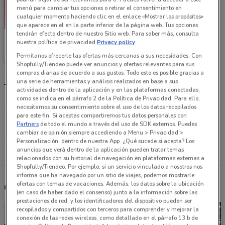
menú para cambiar tus opciones o retirar el consentimiento en
cualquier momento haciendo clic en el enlace «Mostrar los propósitos»
que aparece en el en la parte inferior de la página web. Tus opciones
tendrán efecto dentro de nuestro Sitio web. Para saber más, consulta
Surti Tienda
nuestra política de privacidad.
Privacy policy
Permítanos ofrecerle las ofertas más cercanas a sus necesidades: Con
9.6 km
Shopfully/Tiendeo puede ver anuncios y ofertas relevantes para sus
compras diarias de acuerdo a sus gustos. Todo esto es posible gracias a
una serie de herramientas y análisis realizados en base a sus
Tiendas Surti Tienda más cercanas
actividades dentro de la aplicación y en las plataformas conectadas,
como se indica en el párrafo 2 de la Política de Privacidad. Para ello,
necesitamos su consentimiento sobre el uso de los datos recopilados
Área Federal Central de Abastos Iztapalapa
para este fin. Si aceptas compartiremos tus datos personales con
Partners
de todo el mundo a través del uso de SDK externos. Puedes
9.6 km
CERRADO
cambiar de opinión siempre accediendo a Menu > Privacidad >
Personalización, dentro de nuestra App. ¿Qué sucede si acepta? Los
anuncios que verá dentro de la aplicación pueden tratar temas
Todas las tiendas Surti Tienda
relacionados con su historial de navegación en plataformas externas a
Shopfully/Tiendeo. Por ejemplo, si un servicio vinculado a nosotros nos
informa que ha navegado por un sitio de viajes, podemos mostrarle
ofertas con temas de vacaciones. Además, los datos sobre la ubicación
Otros catálogos cercanos
(en caso de haber dado el consenso) junto a la información sobre las
prestaciones de red, y los identificadores del dispositivo pueden ser
recopilados y compartidos con terceros para comprender y mejorar la
conexión de las redes wireless, como detallado en el párrafo 13.b de