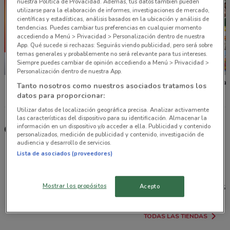
nuestra Política de Provacidad. Además, tus datos también pueden
utilizarse para la elaboración de informes, investigaciones de mercado,
científicas y estadísticas, análisis basados en la ubicación y análisis de
tendencias. Puedes cambiar tus preferencias en cualquier momento
accediendo a Menú > Privacidad > Personalización dentro de nuestra
App. Qué sucede si rechazas: Seguirás viendo publicidad, pero será sobre
temas generales y probablemente no será relevante para tus intereses.
Siempre puedes cambiar de opinión accediendo a Menú > Privacidad >
NUEVO
NUEVO
Personalización dentro de nuestra App.
La Comer
Fresko
Tiendas
Tanto nosotros como nuestros asociados tratamos los
datos para proporcionar:
Utilizar datos de localización geográfica precisa. Analizar activamente
las características del dispositivo para su identificación. Almacenar la
información en un dispositivo y/o acceder a ella. Publicidad y contenido
Otras tiendas seleccionadas para ti
personalizados, medición de publicidad y contenido, investigación de
audiencia y desarrollo de servicios.
Lista de asociados (proveedores)
Mostrar los propósitos
Acepto
La Comer
Fresko
Tiendas Neto
Soriana Híper
So
TODAS LAS TIENDAS