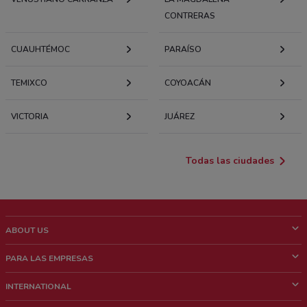
CONTRERAS
CUAUHTÉMOC
PARAÍSO
TEMIXCO
COYOACÁN
VICTORIA
JUÁREZ
Todas las ciudades
ABOUT US
¿Que es ShopFully?
PARA LAS EMPRESAS
¿Quiénes Somos?
¿Qué Hacemos?
INTERNATIONAL
News & Media
Contacto comercial