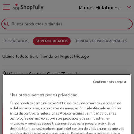
Miguel Hidalgo - 11250
DESTACADOS
SUPERMERCADOS
TIENDAS DEPARTAMENTALES
Último folleto Surti Tienda en Miguel Hidalgo
Últimas ofertas Surti Tienda
Continuar sin aceptar
Nos preocupamos por tu privacidad
Tanto nosotros como nuestros
1012
socios almacenamos y accedemos
a datos personales, como datos de navegación o identificadores únicos,
en tu dispositivo. Si seleccionas Acepto, estarás permitiendo que las
tecnologías de rastreo apoyen los propósitos que se muestran en
«nosotros y nuestros socios tratamos datos para proporcionar». Si se
deshabilitan los rastreadores, parte del contenido y los anuncios que ves
podrían dejar de ser relevantes para ti. Puedes volver a acceder a este