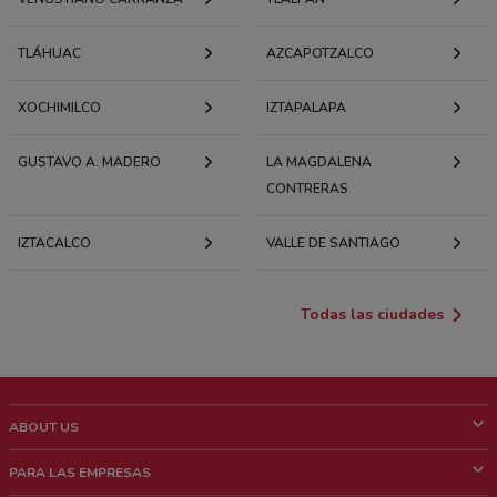
TLÁHUAC
AZCAPOTZALCO
XOCHIMILCO
IZTAPALAPA
GUSTAVO A. MADERO
LA MAGDALENA
CONTRERAS
IZTACALCO
VALLE DE SANTIAGO
Todas las ciudades
ABOUT US
¿Que es ShopFully?
PARA LAS EMPRESAS