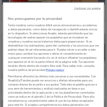
Continuar sin aceptar
Waldos
Caduca el 16/08
865 m
Nos preocupamos por tu privacidad
Tanto nosotros como nuestros
1014
socios almacenamos y accedemos
a datos personales, como datos de navegación o identificadores únicos,
en tu dispositivo. Si seleccionas Acepto, estarás permitiendo que las
tecnologías de rastreo apoyen los propósitos que se muestran en
«nosotros y nuestros socios tratamos datos para proporcionar». Si se
deshabilitan los rastreadores, parte del contenido y los anuncios que ves
podrían dejar de ser relevantes para ti. Puedes volver a acceder a este
menú para cambiar tus opciones o retirar el consentimiento en
cualquier momento haciendo clic en el enlace «Mostrar los propósitos»
que aparece en el en la parte inferior de la página web. Tus opciones
tendrán efecto dentro de nuestro Sitio web. Para saber más, consulta
nuestra política de privacidad.
Privacy policy
-2 DÍAS
Permítanos ofrecerle las ofertas más cercanas a sus necesidades: Con
Shopfully/Tiendeo puede ver anuncios y ofertas relevantes para sus
Waldos
Waldos
compras diarias de acuerdo a sus gustos. Todo esto es posible gracias a
una serie de herramientas y análisis realizados en base a sus
Caduca Lunes
865 m
Caduca el 23/08
865 m
actividades dentro de la aplicación y en las plataformas conectadas,
como se indica en el párrafo 2 de la Política de Privacidad. Para ello,
necesitamos su consentimiento sobre el uso de los datos recopilados
para este fin. Si aceptas compartiremos tus datos personales con