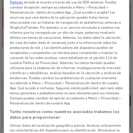
Partners
de todo el mundo a través del uso de SDK externos. Puedes
cambiar de opinión siempre accediendo a Menu > Privacidad >
Personalización, dentro de nuestra App. ¿Qué sucede si acepta? Los
anuncios que verá dentro de la aplicación pueden tratar temas
relacionados con su historial de navegación en plataformas externas a
Shopfully/Tiendeo. Por ejemplo, si un servicio vinculado a nosotros nos
informa que ha navegado por un sitio de viajes, podemos mostrarle
ofertas con temas de vacaciones. Además, los datos sobre la ubicación
-2 DÍAS
(en caso de haber dado el consenso) junto a la información sobre las
prestaciones de red, y los identificadores del dispositivo pueden ser
recopilados y compartidos con terceros para comprender y mejorar la
Waldos
Waldos
conexión de las redes wireless, como detallado en el párrafo 13.b de
nuestra Política de Provacidad. Además, tus datos también pueden
Caduca Lunes
865 m
Caduca el 23/08
865 m
utilizarse para la elaboración de informes, investigaciones de mercado,
científicas y estadísticas, análisis basados en la ubicación y análisis de
tendencias. Puedes cambiar tus preferencias en cualquier momento
accediendo a Menú > Privacidad > Personalización dentro de nuestra
App. Qué sucede si rechazas: Seguirás viendo publicidad, pero será sobre
temas generales y probablemente no será relevante para tus intereses.
Siempre puedes cambiar de opinión accediendo a Menú > Privacidad >
Personalización dentro de nuestra App.
Tanto nosotros como nuestros asociados tratamos los
datos para proporcionar:
NUEVO
Utilizar datos de localización geográfica precisa. Analizar activamente
las características del dispositivo para su identificación. Almacenar la