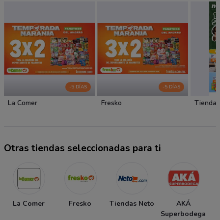
-5 DÍAS
-5 DÍAS
La Comer
Fresko
Tiendas
Otras tiendas seleccionadas para ti
La Comer
Fresko
Tiendas Neto
AKÁ
T
Superbodega