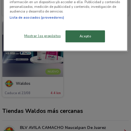
información en un dispositivo y/o acceder a ella. Publicidad y contenido
Waldos
Waldos
personalizados, medición de publicidad y contenido, investigación de
audiencia y desarrollo de servicios.
Caduca el 31/08
865 m
Caduca Lunes
4.4 km
Lista de asociados (proveedores)
Mostrar los propósitos
Acepto
NUEVO
Waldos
Caduca el 23/08
4.4 km
Tiendas Waldos más cercanas
BLV AVILA CAMACHO Naucalpan De Juarez