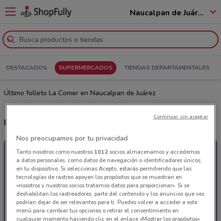
Naucalpan de Juárez - 53560
DESTACADOS
SUPERMERCADOS
TIENDAS DEPARTAMENTALES
Último folleto La Comer en Naucalpan de Juárez
Continuar sin aceptar
Últimas ofertas La Comer
Nos preocupamos por tu privacidad
Tanto nosotros como nuestros
1012
socios almacenamos y accedemos
a datos personales, como datos de navegación o identificadores únicos,
en tu dispositivo. Si seleccionas Acepto, estarás permitiendo que las
tecnologías de rastreo apoyen los propósitos que se muestran en
«nosotros y nuestros socios tratamos datos para proporcionar». Si se
deshabilitan los rastreadores, parte del contenido y los anuncios que ves
podrían dejar de ser relevantes para ti. Puedes volver a acceder a este
menú para cambiar tus opciones o retirar el consentimiento en
cualquier momento haciendo clic en el enlace «Mostrar los propósitos»