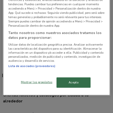
tendencias. Puedes cambiar tus preferencias en cualquier momento
accediendo a Menú > Privacidad > Personalización dentro de nuestra
Nogal # 212, esq. Carpio Col. Sta. María La Ribera
App. Qué sucede si rechazas: Seguirás viendo publicidad, pero será sobre
Buenavista (cuauhtémoc)
temas generales y probablemente no será relevante para tus intereses.
6.5 km
ABIERTO
Siempre puedes cambiar de opinión accediendo a Menú > Privacidad >
Personalización dentro de nuestra App.
Tanto nosotros como nuestros asociados tratamos los
Boulevard Bosque Real MZA III-A, Bosque Real,
datos para proporcionar:
Naucalpan de Juarez Naucalpan
Utilizar datos de localización geográfica precisa. Analizar activamente
8.6 km
ABIERTO
las características del dispositivo para su identificación. Almacenar la
información en un dispositivo y/o acceder a ella. Publicidad y contenido
personalizados, medición de publicidad y contenido, investigación de
Todas las tiendas La Comer
audiencia y desarrollo de servicios.
Lista de asociados (proveedores)
La Comer
Mostrar los propósitos
Acepto
Ofertas folletos y catálogos por ciudad a tu
alrededor