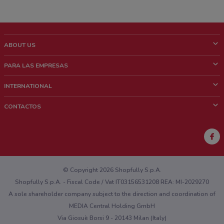
ABOUT US
¿Que es ShopFully?
PARA LAS EMPRESAS
¿Quiénes Somos?
¿Qué Hacemos?
INTERNATIONAL
News & Media
Contacto comercial
Italy
CONTACTOS
Trabaja con nosotros
Brazil
Notificaciones sobre los puntos de venta
France
Notificaciones sobre los folletos
Australia
¿Encontraste un problema en la web o en la aplicación?
New Zealand
© Copyright 2026 Shopfully S.p.A.
Shopfully S.p.A. - Fiscal Code / Vat IT03156531208 REA: MI-2029270
A sole shareholder company subject to the direction and coordination of
MEDIA Central Holding GmbH
Via Giosuè Borsi 9 - 20143 Milan (Italy)