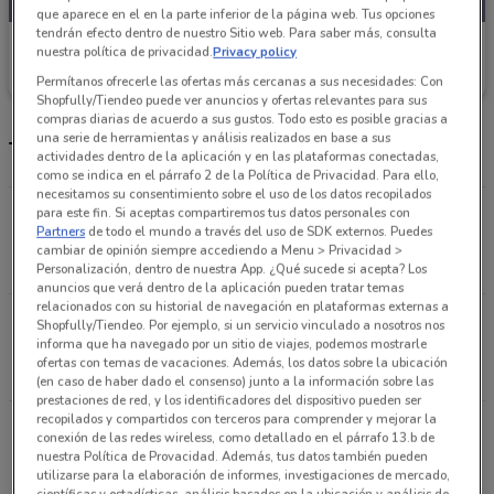
que aparece en el en la parte inferior de la página web. Tus opciones
tendrán efecto dentro de nuestro Sitio web. Para saber más, consulta
La Comer
nuestra política de privacidad.
Privacy policy
Caduca Miércoles
4.4 km
Permítanos ofrecerle las ofertas más cercanas a sus necesidades: Con
Shopfully/Tiendeo puede ver anuncios y ofertas relevantes para sus
compras diarias de acuerdo a sus gustos. Todo esto es posible gracias a
una serie de herramientas y análisis realizados en base a sus
Tiendas La Comer más cercanas
actividades dentro de la aplicación y en las plataformas conectadas,
como se indica en el párrafo 2 de la Política de Privacidad. Para ello,
necesitamos su consentimiento sobre el uso de los datos recopilados
Blvd. Manuel Ávila Camacho # 3228 mz. 1 Col.
para este fin. Si aceptas compartiremos tus datos personales con
Partners
de todo el mundo a través del uso de SDK externos. Puedes
Ciudad Satélite Naucalpan (méxico)
cambiar de opinión siempre accediendo a Menu > Privacidad >
4.4 km
ABIERTO
Personalización, dentro de nuestra App. ¿Qué sucede si acepta? Los
anuncios que verá dentro de la aplicación pueden tratar temas
relacionados con su historial de navegación en plataformas externas a
Lago Xochimilco # 343, esq. Lago Alberto Col.
Shopfully/Tiendeo. Por ejemplo, si un servicio vinculado a nosotros nos
informa que ha navegado por un sitio de viajes, podemos mostrarle
Anáhuac Miguel Hidalgo
ofertas con temas de vacaciones. Además, los datos sobre la ubicación
5.3 km
ABIERTO
(en caso de haber dado el consenso) junto a la información sobre las
prestaciones de red, y los identificadores del dispositivo pueden ser
recopilados y compartidos con terceros para comprender y mejorar la
Circuito Médicos # 35, esq. Ángel Gabino Cd.
conexión de las redes wireless, como detallado en el párrafo 13.b de
Satélite Naucalpan (méxico)
nuestra Política de Provacidad. Además, tus datos también pueden
utilizarse para la elaboración de informes, investigaciones de mercado,
5.5 km
ABIERTO
científicas y estadísticas, análisis basados en la ubicación y análisis de