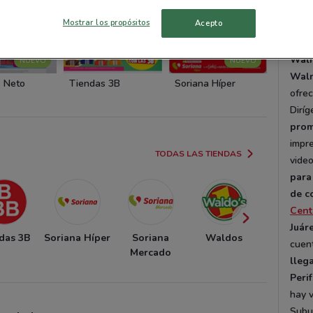
Ofe
Mostrar los propósitos
Acepto
Walm
NUEVO
NUEVO
Walm
 Neto
Tiendas 3B
Soriana Híper
Soriana
ofrec
Diríg
prom
impr
TODAS LAS TIENDAS
vide
para
de c
Cent
Juár
das 3B
Soriana Híper
Soriana
Waldos
Sorian
cuen
Mercado
Expres
lleg
Peri
hay 
Subu