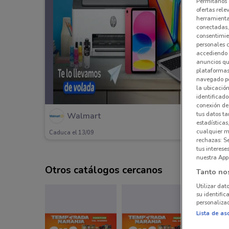
Permítanos 
ofertas rele
herramientas
conectadas, 
consentimien
personales 
accediendo 
anuncios qu
plataformas 
navegado po
la ubicación
identificado
conexión de
tus datos ta
Walmart
estadísticas
cualquier m
Caduca el 13/09
rechazas: S
tus interes
nuestra App
Otros catálogos cercanos
Tanto no
Utilizar dat
su identific
personalizad
Lista de as