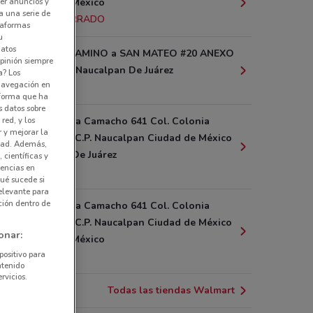
er anuncios y
Ciudad De México
a una serie de
1.3 km
CERRADO
ataformas
u
datos
ANTIGUO CAMINO a SAN MATEO #20 ANEXO
pinión siempre
COAMILCO Naucalpan De Juárez
a? Los
 navegación en
2.3 km
nforma que ha
s datos sobre
red, y los
Bulevar Avila Camacho 641 Col. Colonia
r y mejorar la
Periodistas C.P. Naucalpan Ciudad de México
idad. Además,
Naucalpan De Juárez
 científicas y
rencias en
2.5 km
ué sucede si
elevante para
ción dentro de
Bulevar Avila Camacho 641 Col. Colonia
Periodistas C.P. Naucalpan Ciudad de México
onar:
Ciudad De México
positivo para
2.5 km
ntenido
rvicios.
Todas las tiendas Walmart