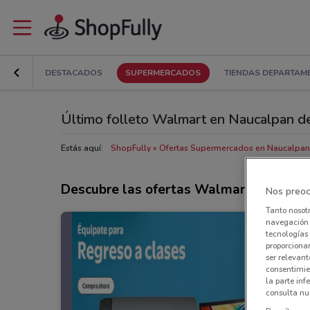
DESTACADOS
SUPERMERCADOS
TIENDAS DEPARTAM
Último folleto Walmart en Naucalpan de
Estás aquí:
ShopFully
Ofertas Supermercados en Naucalpan 
Descubre las ofertas Walmart
Nos preoc
Tanto nosot
navegación o
tecnologías 
proporcionar
ser relevant
consentimie
la parte inf
consulta nue