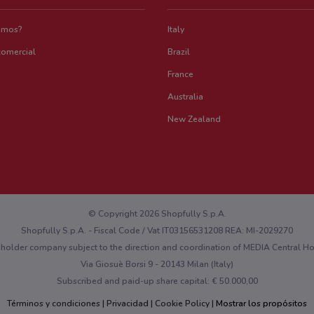
emos?
Italy
comercial
Brazil
France
Australia
New Zealand
© Copyright 2026 Shopfully S.p.A.
Shopfully S.p.A. - Fiscal Code / Vat IT03156531208 REA: MI-2029270
eholder company subject to the direction and coordination of MEDIA Central 
Via Giosuè Borsi 9 - 20143 Milan (Italy)
Subscribed and paid-up share capital: € 50.000,00
Términos y condiciones
Privacidad
Cookie Policy
Mostrar los propósitos