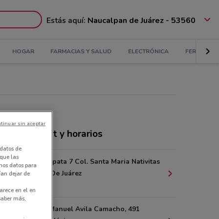
Estás aquí:
Naucalpan de Juárez - 53560
HOGAR
FARMACIAS Y SALUD
ELECTRÓNICA
FERRETERÍ
tinuar sin aceptar
nda Walmart y horarios
datos de
 que las
Emiliano Zapata 7 Col. Santa Maria Nativitas
amos datos para
Naucalpan De Juárez
ían dejar de
1.1 km
arece en el en
 saber más,
Boulevard Manuel Avila Camacho, 491