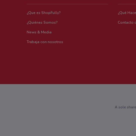
¿Que es ShopFully?
¿Qué Hac
¿Quiénes Somos?
Contacto 
News & Media
Trabaja con nosotros
A sole shar