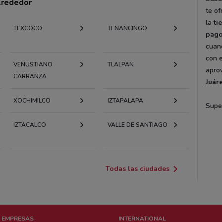
alrededor
te of
la
ti
TEXCOCO
TENANCINGO
pag
cuand
con e
VENUSTIANO
TLALPAN
apro
CARRANZA
Juáre
XOCHIMILCO
IZTAPALAPA
Supe
IZTACALCO
VALLE DE SANTIAGO
Todas las ciudades
 EMPRESAS
INTERNATIONAL