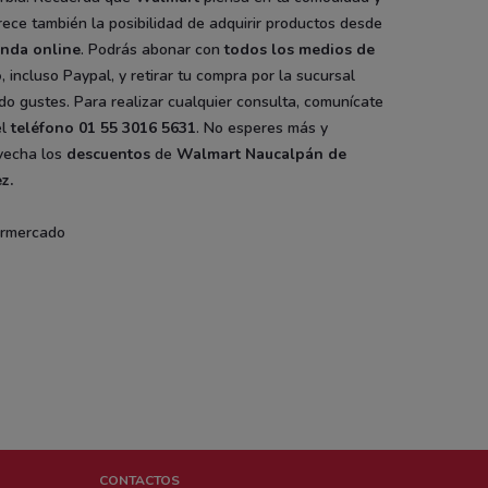
rece también la posibilidad de adquirir productos desde
enda online
. Podrás abonar con
todos los medios de
o
, incluso Paypal, y retirar tu compra por la sucursal
o gustes. Para realizar cualquier consulta, comunícate
l
teléfono
01 55 3016 5631
. No esperes más y
vecha los
descuentos
de
Walmart Naucalpán de
z.
rmercado
CONTACTOS