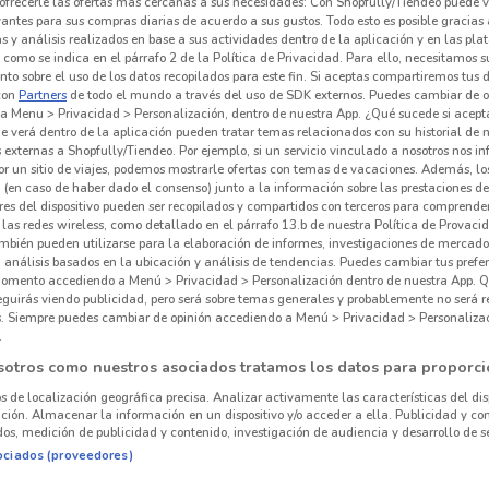
ofrecerle las ofertas más cercanas a sus necesidades: Con Shopfully/Tiendeo puede v
vantes para sus compras diarias de acuerdo a sus gustos. Todo esto es posible gracias 
 y análisis realizados en base a sus actividades dentro de la aplicación y en las pl
como se indica en el párrafo 2 de la Política de Privacidad. Para ello, necesitamos s
to sobre el uso de los datos recopilados para este fin. Si aceptas compartiremos tus 
con
Partners
de todo el mundo a través del uso de SDK externos. Puedes cambiar de o
a Menu > Privacidad > Personalización, dentro de nuestra App. ¿Qué sucede si acept
e verá dentro de la aplicación pueden tratar temas relacionados con su historial de
externas a Shopfully/Tiendeo. Por ejemplo, si un servicio vinculado a nosotros nos i
r un sitio de viajes, podemos mostrarle ofertas con temas de vacaciones. Además, lo
 (en caso de haber dado el consenso) junto a la información sobre las prestaciones de 
res del dispositivo pueden ser recopilados y compartidos con terceros para comprende
 las redes wireless, como detallado en el párrafo 13.b de nuestra Política de Provac
mbién pueden utilizarse para la elaboración de informes, investigaciones de mercado,
, análisis basados en la ubicación y análisis de tendencias. Puedes cambiar tus prefe
omento accediendo a Menú > Privacidad > Personalización dentro de nuestra App. Q
1.1 km
eguirás viendo publicidad, pero será sobre temas generales y probablemente no será r
es. Siempre puedes cambiar de opinión accediendo a Menú > Privacidad > Personaliza
.
sotros como nuestros asociados tratamos los datos para proporci
os de localización geográfica precisa. Analizar activamente las características del dis
ación. Almacenar la información en un dispositivo y/o acceder a ella. Publicidad y co
os, medición de publicidad y contenido, investigación de audiencia y desarrollo de se
ociados (proveedores)