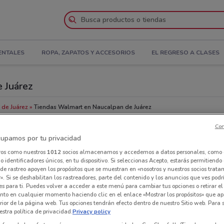
ENTALES
ROPA, ZAPATOS Y ACCESORIOS
EL REGRESO A CLASES
 Juárez
de Juárez
Tiendas Walmart en Naucalpan de Juárez
Con
Tie
upamos por tu privacidad
ros como nuestros
1012
socios almacenamos y accedemos a datos personales, como 
 identificadores únicos, en tu dispositivo. Si seleccionas Acepto, estarás permitiendo
de rastreo apoyen los propósitos que se muestran en «nosotros y nuestros socios trat
». Si se deshabilitan los rastreadores, parte del contenido y los anuncios que ves podr
es para ti. Puedes volver a acceder a este menú para cambiar tus opciones o retirar el
nto en cualquier momento haciendo clic en el enlace «Mostrar los propósitos» que ap
erior de la página web. Tus opciones tendrán efecto dentro de nuestro Sitio web. Para
stra política de privacidad.
Privacy policy