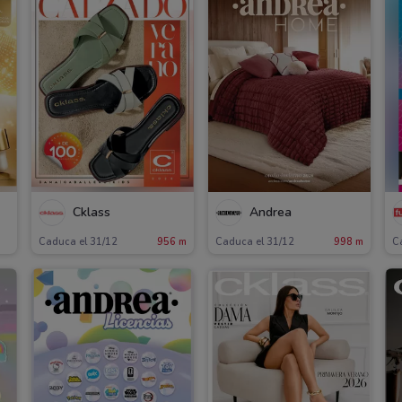
Cklass
Andrea
Caduca el 31/12
956 m
Caduca el 31/12
998 m
C