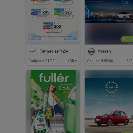
NUEV
Farmacias YZA
Nissan
Caduca el 31/08
438 m
Caduca el 05/08
845