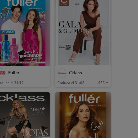
Fuller
Cklass
aduca el 31/12
Caduca el 31/08
956 m