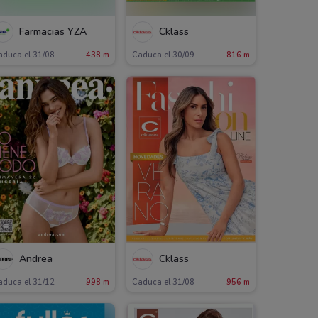
Farmacias YZA
Cklass
aduca el 31/08
438 m
Caduca el 30/09
816 m
Andrea
Cklass
aduca el 31/12
998 m
Caduca el 31/08
956 m