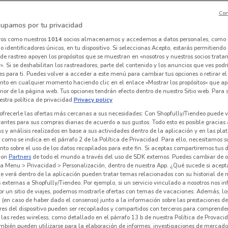
Con
upamos por tu privacidad
ros como nuestros
1014
socios almacenamos y accedemos a datos personales, como 
 identificadores únicos, en tu dispositivo. Si seleccionas Acepto, estarás permitiendo
de rastreo apoyen los propósitos que se muestran en «nosotros y nuestros socios trat
». Si se deshabilitan los rastreadores, parte del contenido y los anuncios que ves podr
es para ti. Puedes volver a acceder a este menú para cambiar tus opciones o retirar el
nto en cualquier momento haciendo clic en el enlace «Mostrar los propósitos» que ap
erior de la página web. Tus opciones tendrán efecto dentro de nuestro Sitio web. Para
stra política de privacidad.
Privacy policy
ofrecerle las ofertas más cercanas a sus necesidades: Con Shopfully/Tiendeo puede v
vantes para sus compras diarias de acuerdo a sus gustos. Todo esto es posible gracias 
 y análisis realizados en base a sus actividades dentro de la aplicación y en las pl
como se indica en el párrafo 2 de la Política de Privacidad. Para ello, necesitamos s
to sobre el uso de los datos recopilados para este fin. Si aceptas compartiremos tus 
Pakar
Vianney
con
Partners
de todo el mundo a través del uso de SDK externos. Puedes cambiar de o
a Menu > Privacidad > Personalización, dentro de nuestra App. ¿Qué sucede si acept
 m
Caduca el 31/08
1.1 km
Caduca el 31/12
977 m
C
e verá dentro de la aplicación pueden tratar temas relacionados con su historial de
externas a Shopfully/Tiendeo. Por ejemplo, si un servicio vinculado a nosotros nos i
r un sitio de viajes, podemos mostrarle ofertas con temas de vacaciones. Además, lo
 (en caso de haber dado el consenso) junto a la información sobre las prestaciones de 
res del dispositivo pueden ser recopilados y compartidos con terceros para comprende
 las redes wireless, como detallado en el párrafo 13.b de nuestra Política de Provac
mbién pueden utilizarse para la elaboración de informes, investigaciones de mercado,