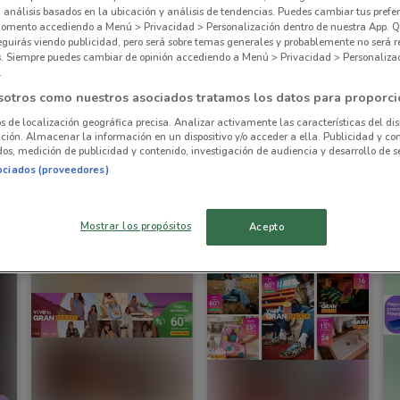
, análisis basados en la ubicación y análisis de tendencias. Puedes cambiar tus prefe
omento accediendo a Menú > Privacidad > Personalización dentro de nuestra App. Q
eguirás viendo publicidad, pero será sobre temas generales y probablemente no será r
es. Siempre puedes cambiar de opinión accediendo a Menú > Privacidad > Personaliza
.
sotros como nuestros asociados tratamos los datos para proporci
PRÓXIMAMENTE
os de localización geográfica precisa. Analizar activamente las características del dis
ación. Almacenar la información en un dispositivo y/o acceder a ella. Publicidad y co
os, medición de publicidad y contenido, investigación de audiencia y desarrollo de se
Cklass
Pakar
ociados (proveedores)
Inicio 01/09
956 m
Caduca el 21/01
1.1 km
C
Mostrar los propósitos
Acepto