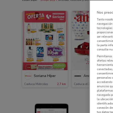
Nos preoc
Tanto nosot
navegación o
tecnologías 
proporcionar
ser relevant
consentimie
la parte inf
consulta nue
Permítanos 
ofertas rele
herramientas
NUEVO
conectadas, 
consentimien
Soriana Híper
Andrea
personales 
accediendo 
Caduca Miércoles
2.7 km
Caduca el 31/12
998
anuncios qu
plataformas 
navegado po
la ubicación
identificado
conexión de
tus datos ta