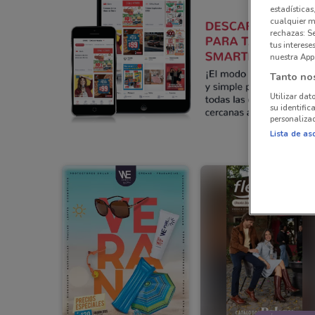
estadísticas
cualquier m
rechazas: S
tus interes
nuestra App
Tanto no
Utilizar dat
su identific
personalizad
Lista de as