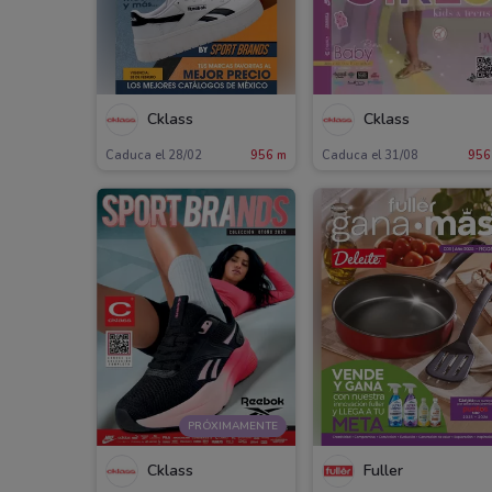
Cklass
Cklass
Caduca el 28/02
956 m
Caduca el 31/08
956
PRÓXIMAMENTE
Cklass
Fuller