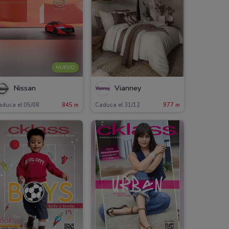
NUEVO
Nissan
Vianney
aduca el 05/08
845 m
Caduca el 31/12
977 m