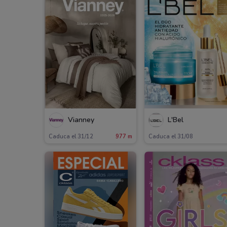
Vianney
L'Bel
Caduca el 31/12
977 m
Caduca el 31/08