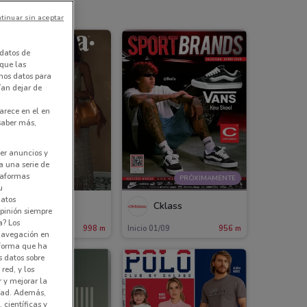
tinuar sin aceptar
datos de
 que las
amos datos para
ían dejar de
arece en el en
 saber más,
er anuncios y
a una serie de
ataformas
PRÓXIMAMENTE
u
datos
Andrea
Cklass
pinión siempre
a? Los
aduca el 31/12
998 m
Inicio 01/09
956 m
 navegación en
nforma que ha
s datos sobre
red, y los
r y mejorar la
idad. Además,
 científicas y