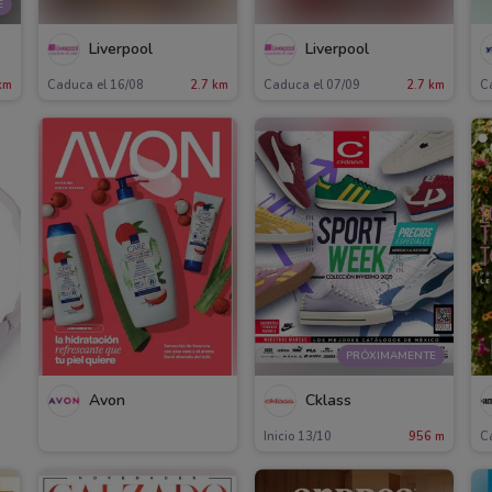
E
Liverpool
Liverpool
km
Caduca el 16/08
2.7 km
Caduca el 07/09
2.7 km
C
PRÓXIMAMENTE
Avon
Cklass
Inicio 13/10
956 m
C