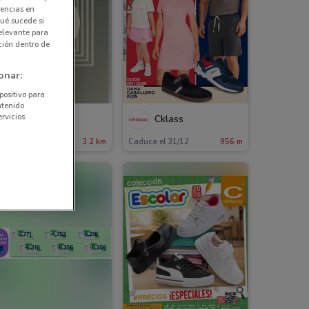
rencias en
ué sucede si
elevante para
ción dentro de
onar:
positivo para
ntenido
rvicios.
Interceramic
Cklass
aduca el 31/12
3.2 km
Caduca el 31/12
956 m