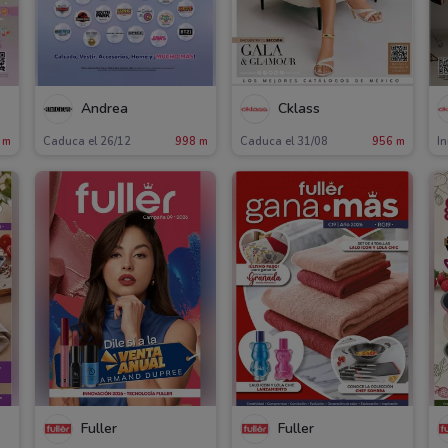
Andrea
Cklass
 m
Caduca el 26/12
998 m
Caduca el 31/08
956 m
In
Fuller
Fuller