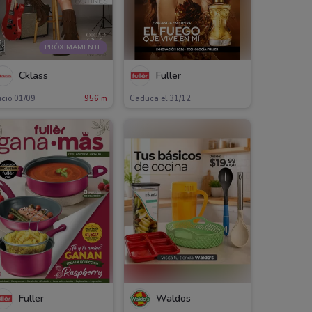
PRÓXIMAMENTE
Cklass
Fuller
icio 01/09
956 m
Caduca el 31/12
Fuller
Waldos