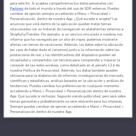
para este fin. Si aceptas compartiremos tus datos personales con
Partners
de todo el mundo a través del uso de SDK externos. Puedes
cambiar de opinión siempre accediendo a Menu > Privacidad >
Personalización, dentro de nuestra App. ¿Qué sucede si acepta? Los
anuncios que verá dentro de la aplicación pueden tratar temas
relacionados con su historial de navegación en plataformas externas a
Shopfully/Tiendeo. Por ejemplo, si un servicio vinculado a nosotros nos
informa que ha navegado por un sitio de viajes, podemos mostrarle
ofertas con temas de vacaciones. Además, los datos sobre la ubicación
(en caso de haber dado el consenso) junto a la información sobre las
prestaciones de red, y los identificadores del dispositivo pueden ser
recopilados y compartidos con terceros para comprender y mejorar la
conexión de las redes wireless, como detallado en el párrafo 13.b de
nuestra Política de Provacidad. Además, tus datos también pueden
utilizarse para la elaboración de informes, investigaciones de mercado,
científicas y estadísticas, análisis basados en la ubicación y análisis de
tendencias. Puedes cambiar tus preferencias en cualquier momento
accediendo a Menú > Privacidad > Personalización dentro de nuestra
App. Qué sucede si rechazas: Seguirás viendo publicidad, pero será sobre
temas generales y probablemente no será relevante para tus intereses.
Siempre puedes cambiar de opinión accediendo a Menú > Privacidad >
Personalización dentro de nuestra App.
Tanto nosotros como nuestros asociados tratamos los
datos para proporcionar:
Utilizar datos de localización geográfica precisa. Analizar activamente