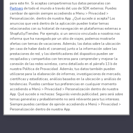
para este fin. Si aceptas compartiremos tus datos personales con
Partners
de todo el mundo a través del uso de SDK externos. Puedes
cambiar de opinión siempre accediendo a Menu > Privacidad >
Personalización, dentro de nuestra App. ¿Qué sucede si acepta? Los
anuncios que verá dentro de la aplicación pueden tratar temas
relacionados con su historial de navegación en plataformas externas a
Shopfully/Tiendeo. Por ejemplo, si un servicio vinculado a nosotros nos
informa que ha navegado por un sitio de viajes, podemos mostrarle
ofertas con temas de vacaciones. Además, los datos sobre la ubicación
(en caso de haber dado el consenso) junto a la información sobre las
prestaciones de red, y los identificadores del dispositivo pueden ser
recopilados y compartidos con terceros para comprender y mejorar la
conexión de las redes wireless, como detallado en el párrafo 13.b de
nuestra Política de Provacidad. Además, tus datos también pueden
utilizarse para la elaboración de informes, investigaciones de mercado,
científicas y estadísticas, análisis basados en la ubicación y análisis de
tendencias. Puedes cambiar tus preferencias en cualquier momento
accediendo a Menú > Privacidad > Personalización dentro de nuestra
App. Qué sucede si rechazas: Seguirás viendo publicidad, pero será sobre
temas generales y probablemente no será relevante para tus intereses.
Siempre puedes cambiar de opinión accediendo a Menú > Privacidad >
Personalización dentro de nuestra App.
Tanto nosotros como nuestros asociados tratamos los
datos para proporcionar:
Utilizar datos de localización geográfica precisa. Analizar activamente