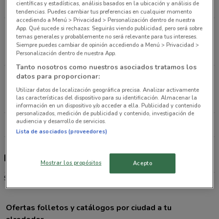
científicas y estadísticas, análisis basados en la ubicación y análisis de
8.8 km
ABIERTO
tendencias. Puedes cambiar tus preferencias en cualquier momento
accediendo a Menú > Privacidad > Personalización dentro de nuestra
App. Qué sucede si rechazas: Seguirás viendo publicidad, pero será sobre
Av. Prolongación Bosques de Reforma 1813 Col.
temas generales y probablemente no será relevante para tus intereses.
Vista Hermosa Cuajimalpa De Morelos
Siempre puedes cambiar de opinión accediendo a Menú > Privacidad >
10.4 km
ABIERTO
Personalización dentro de nuestra App.
Tanto nosotros como nuestros asociados tratamos los
datos para proporcionar:
Av. Jesús del Monte Lote 3 manzana # 271 Col.
Jesús del Monte Cuajimalpa De Morelos
Utilizar datos de localización geográfica precisa. Analizar activamente
las características del dispositivo para su identificación. Almacenar la
12.9 km
ABIERTO
información en un dispositivo y/o acceder a ella. Publicidad y contenido
personalizados, medición de publicidad y contenido, investigación de
audiencia y desarrollo de servicios.
Todas las tiendas Fresko
Lista de asociados (proveedores)
Fresko
Mostrar los propósitos
Acepto
Supermercado
Ofertas folletos y catálogos por ciudad a tu