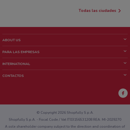
Todas las ciudades
ABOUT US
¿Que es ShopFully?
PARA LAS EMPRESAS
¿Quiénes Somos?
¿Qué Hacemos?
INTERNATIONAL
News & Media
Contacto comercial
Italy
CONTACTOS
Trabaja con nosotros
Brazil
Notificaciones sobre los puntos de venta
France
Notificaciones sobre los folletos
Australia
¿Encontraste un problema en la web o en la aplicación?
New Zealand
© Copyright 2026 Shopfully S.p.A.
Shopfully S.p.A. - Fiscal Code / Vat IT03156531208 REA: MI-2029270
A sole shareholder company subject to the direction and coordination of