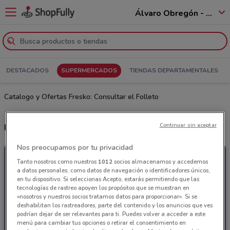
Álvaro Obregón - 01520
DESTACADOS
SUPERMERCADOS
TIENDAS DEPARTAMENTALES
Catalogo y Ofertas Fresko: Consultar el Folleto
Continuar sin aceptar
Últimas ofertas Fresko
Nos preocupamos por tu privacidad
Tanto nosotros como nuestros
1012
socios almacenamos y accedemos
a datos personales, como datos de navegación o identificadores únicos,
en tu dispositivo. Si seleccionas Acepto, estarás permitiendo que las
tecnologías de rastreo apoyen los propósitos que se muestran en
«nosotros y nuestros socios tratamos datos para proporcionar». Si se
deshabilitan los rastreadores, parte del contenido y los anuncios que ves
podrían dejar de ser relevantes para ti. Puedes volver a acceder a este
menú para cambiar tus opciones o retirar el consentimiento en