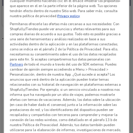
cualquier momento haciendo clic en el enlace «Mostrar los propósitos»
que aparece en el en la parte inferior de la página web. Tus opciones
tendrán efecto dentro de nuestro Sitio web. Para saber más, consulta
Fresko
nuestra política de privacidad.
Privacy policy
Caduca el 12/08
5.8 km
Permítanos ofrecerle las ofertas más cercanas a sus necesidades: Con
Shopfully/Tiendeo puede ver anuncios y ofertas relevantes para sus
compras diarias de acuerdo a sus gustos. Todo esto es posible gracias a
Tiendas Fresko más cercanas
una serie de herramientas y análisis realizados en base a sus
actividades dentro de la aplicación y en las plataformas conectadas,
como se indica en el párrafo 2 de la Política de Privacidad. Para ello,
necesitamos su consentimiento sobre el uso de los datos recopilados
Av. Miguel Ángel de Quevedo 1144 Col. Parque
para este fin. Si aceptas compartiremos tus datos personales con
San Andrés. Coyoacán Coyoacán
Partners
de todo el mundo a través del uso de SDK externos. Puedes
cambiar de opinión siempre accediendo a Menu > Privacidad >
5.8 km
ABIERTO
Personalización, dentro de nuestra App. ¿Qué sucede si acepta? Los
anuncios que verá dentro de la aplicación pueden tratar temas
relacionados con su historial de navegación en plataformas externas a
Av. De las Fuentes # 190 Col. Lomas de
Shopfully/Tiendeo. Por ejemplo, si un servicio vinculado a nosotros nos
Tecamachalco Naucalpan (méxico)
informa que ha navegado por un sitio de viajes, podemos mostrarle
ofertas con temas de vacaciones. Además, los datos sobre la ubicación
7.9 km
ABIERTO
(en caso de haber dado el consenso) junto a la información sobre las
prestaciones de red, y los identificadores del dispositivo pueden ser
Fracc, Bosque de Moctezuma 1, La Herradura,
recopilados y compartidos con terceros para comprender y mejorar la
conexión de las redes wireless, como detallado en el párrafo 13.b de
53920 Naucalpan de Juárez, Méx. Naucalpan
nuestra Política de Provacidad. Además, tus datos también pueden
(méxico)
utilizarse para la elaboración de informes, investigaciones de mercado,