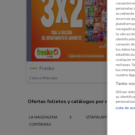
consentimien
personales 
accediendo 
anuncios qu
plataformas 
navegado po
la ubicación
identificado
conexión de
tus datos ta
estadísticas
cualquier m
rechazas: S
Fresko
tus interes
nuestra App
Caduca Miércoles
Tanto no
Utilizar dat
su identific
Ofertas folletos y catálogos por ciudad a tu 
personalizad
Lista de as
LA MAGDALENA
IZTAPALAPA
CONTRERAS