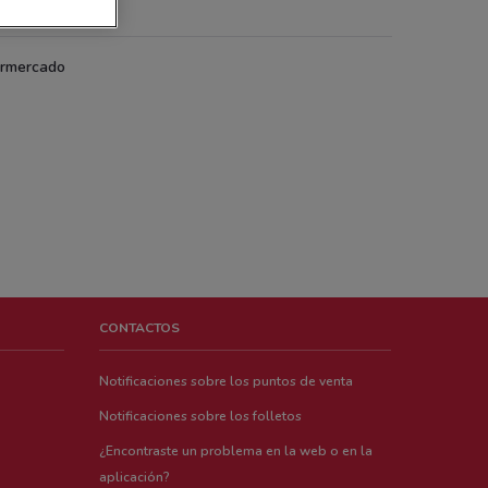
sko
rmercado
CONTACTOS
Notificaciones sobre los puntos de venta
Notificaciones sobre los folletos
¿Encontraste un problema en la web o en la
aplicación?