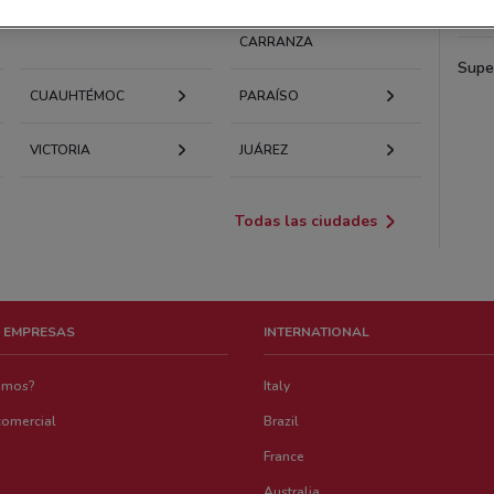
Fre
TLALPAN
VENUSTIANO
CARRANZA
Supe
CUAUHTÉMOC
PARAÍSO
VICTORIA
JUÁREZ
Todas las ciudades
 EMPRESAS
INTERNATIONAL
emos?
Italy
comercial
Brazil
France
Australia