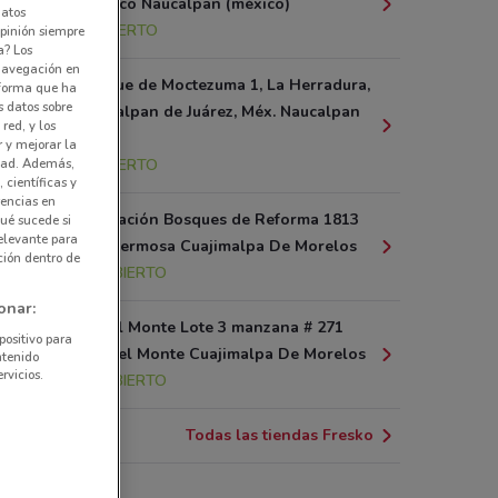
Tecamachalco Naucalpan (méxico)
datos
7.9 km
ABIERTO
pinión siempre
a? Los
 navegación en
Fracc, Bosque de Moctezuma 1, La Herradura,
nforma que ha
s datos sobre
53920 Naucalpan de Juárez, Méx. Naucalpan
red, y los
(méxico)
r y mejorar la
8.8 km
ABIERTO
idad. Además,
 científicas y
rencias en
Av. Prolongación Bosques de Reforma 1813
ué sucede si
elevante para
Col. Vista Hermosa Cuajimalpa De Morelos
ción dentro de
10.4 km
ABIERTO
onar:
Av. Jesús del Monte Lote 3 manzana # 271
positivo para
Col. Jesús del Monte Cuajimalpa De Morelos
ntenido
rvicios.
12.9 km
ABIERTO
Todas las tiendas Fresko