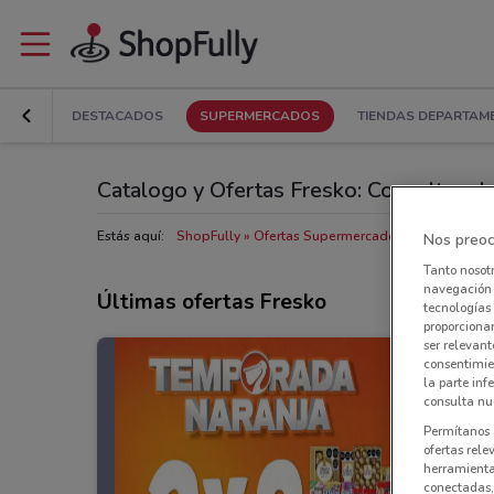
DESTACADOS
SUPERMERCADOS
TIENDAS DEPARTAM
Catalogo y Ofertas Fresko: Consultar el 
Estás aquí:
ShopFully
Ofertas Supermercados cerca de ti
T
Nos preoc
Tanto nosot
navegación o
Últimas ofertas Fresko
tecnologías 
proporcionar
ser relevant
consentimie
la parte inf
consulta nue
Permítanos 
ofertas rele
herramientas
conectadas, 