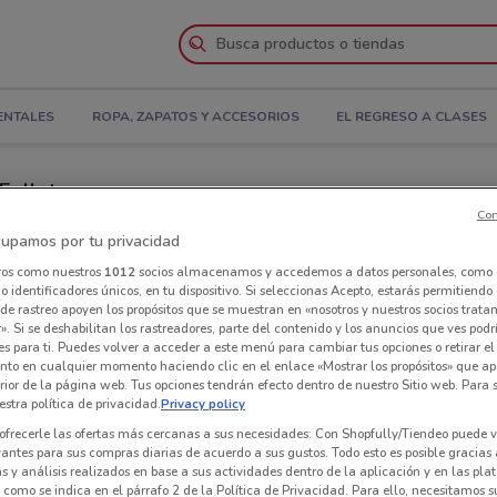
ENTALES
ROPA, ZAPATOS Y ACCESORIOS
EL REGRESO A CLASES
Folleto
Con
iendas Fresko cerca de ti
upamos por tu privacidad
ros como nuestros
1012
socios almacenamos y accedemos a datos personales, como 
 identificadores únicos, en tu dispositivo. Si seleccionas Acepto, estarás permitiendo
Tie
de rastreo apoyen los propósitos que se muestran en «nosotros y nuestros socios trat
». Si se deshabilitan los rastreadores, parte del contenido y los anuncios que ves podr
es para ti. Puedes volver a acceder a este menú para cambiar tus opciones o retirar el
nto en cualquier momento haciendo clic en el enlace «Mostrar los propósitos» que ap
erior de la página web. Tus opciones tendrán efecto dentro de nuestro Sitio web. Para
stra política de privacidad.
Privacy policy
ofrecerle las ofertas más cercanas a sus necesidades: Con Shopfully/Tiendeo puede v
vantes para sus compras diarias de acuerdo a sus gustos. Todo esto es posible gracias 
 y análisis realizados en base a sus actividades dentro de la aplicación y en las pl
como se indica en el párrafo 2 de la Política de Privacidad. Para ello, necesitamos s