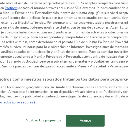
to sobre el uso de los datos recopilados para este fin. Si aceptas compartiremos tus 
con
Partners
de todo el mundo a través del uso de SDK externos. Puedes cambiar de o
a Menu > Privacidad > Personalización, dentro de nuestra App. ¿Qué sucede si acept
e verá dentro de la aplicación pueden tratar temas relacionados con su historial de
externas a Shopfully/Tiendeo. Por ejemplo, si un servicio vinculado a nosotros nos i
r un sitio de viajes, podemos mostrarle ofertas con temas de vacaciones. Además, lo
 (en caso de haber dado el consenso) junto a la información sobre las prestaciones de 
res del dispositivo pueden ser recopilados y compartidos con terceros para comprende
 las redes wireless, como detallado en el párrafo 13.b de nuestra Política de Provac
mbién pueden utilizarse para la elaboración de informes, investigaciones de mercado,
, análisis basados en la ubicación y análisis de tendencias. Puedes cambiar tus prefe
omento accediendo a Menú > Privacidad > Personalización dentro de nuestra App. Q
eguirás viendo publicidad, pero será sobre temas generales y probablemente no será r
es. Siempre puedes cambiar de opinión accediendo a Menú > Privacidad > Personaliza
.
5.8 km
sotros como nuestros asociados tratamos los datos para proporci
os de localización geográfica precisa. Analizar activamente las características del dis
ación. Almacenar la información en un dispositivo y/o acceder a ella. Publicidad y co
alrededor
os, medición de publicidad y contenido, investigación de audiencia y desarrollo de se
ociados (proveedores)
AZCAPOTZALCO
IZTACALCO
Mostrar los propósitos
Acepto