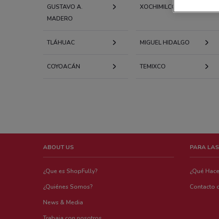
GUSTAVO A.
XOCHIMILCO
MADERO
TLÁHUAC
MIGUEL HIDALGO
COYOACÁN
TEMIXCO
ABOUT US
PARA LAS
¿Que es ShopFully?
¿Qué Hac
¿Quiénes Somos?
Contacto 
News & Media
Trabaja con nosotros