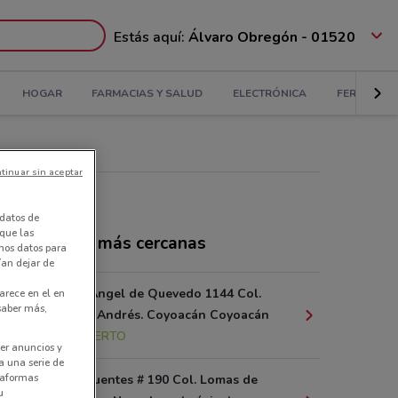
Estás aquí:
Álvaro Obregón - 01520
HOGAR
FARMACIAS Y SALUD
ELECTRÓNICA
FERRETERÍ
tinuar sin aceptar
datos de
 que las
ndas Fresko más cercanas
amos datos para
ían dejar de
Av. Miguel Ángel de Quevedo 1144 Col.
arece en el en
 saber más,
Parque San Andrés. Coyoacán Coyoacán
5.8 km
ABIERTO
er anuncios y
a una serie de
ataformas
Av. De las Fuentes # 190 Col. Lomas de
u