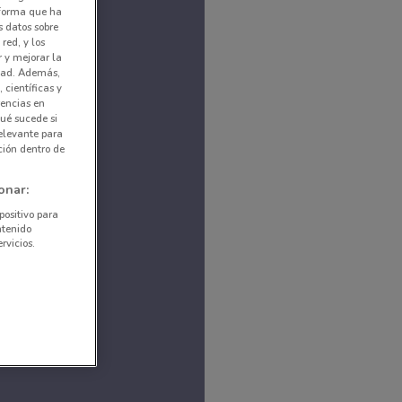
nforma que ha
s datos sobre
red, y los
r y mejorar la
idad. Además,
 científicas y
rencias en
ué sucede si
elevante para
ción dentro de
onar:
positivo para
ntenido
rvicios.