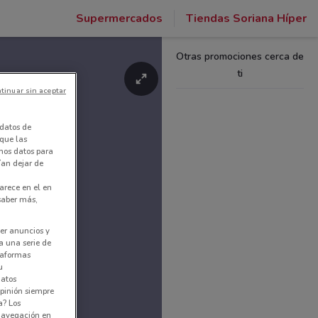
Supermercados
Tiendas Soriana Híper
Otras promociones cerca de
ti
tinuar sin aceptar
datos de
 que las
amos datos para
ían dejar de
arece en el en
 saber más,
er anuncios y
a una serie de
ataformas
u
datos
pinión siempre
a? Los
 navegación en