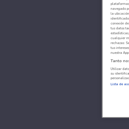
plataformas 
navegado po
la ubicación
identificado
conexión de
tus datos ta
estadísticas
cualquier m
rechazas: S
tus interes
nuestra App
Tanto no
Utilizar dat
su identific
personalizad
Lista de as