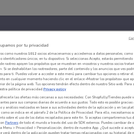
Con
upamos por tu privacidad
ros como nuestros
1012
socios almacenamos y accedemos a datos personales, como 
 identificadores únicos, en tu dispositivo. Si seleccionas Acepto, estarás permitiendo
de rastreo apoyen los propósitos que se muestran en «nosotros y nuestros socios trat
». Si se deshabilitan los rastreadores, parte del contenido y los anuncios que ves podr
es para ti. Puedes volver a acceder a este menú para cambiar tus opciones o retirar el
nto en cualquier momento haciendo clic en el enlace «Mostrar los propósitos» que ap
erior de la página web. Tus opciones tendrán efecto dentro de nuestro Sitio web. Para
stra política de privacidad.
Privacy policy
ofrecerle las ofertas más cercanas a sus necesidades: Con Shopfully/Tiendeo puede v
vantes para sus compras diarias de acuerdo a sus gustos. Todo esto es posible gracias 
 y análisis realizados en base a sus actividades dentro de la aplicación y en las pl
como se indica en el párrafo 2 de la Política de Privacidad. Para ello, necesitamos s
to sobre el uso de los datos recopilados para este fin. Si aceptas compartiremos tus 
con
Partners
de todo el mundo a través del uso de SDK externos. Puedes cambiar de o
a Menu > Privacidad > Personalización, dentro de nuestra App. ¿Qué sucede si acept
e verá dentro de la aplicación pueden tratar temas relacionados con su historial de