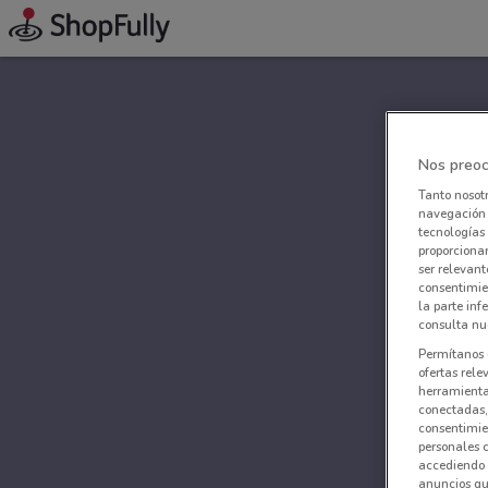
Nos preoc
Tanto nosot
navegación o
tecnologías 
proporcionar
ser relevant
consentimie
la parte inf
consulta nue
Permítanos 
ofertas rele
herramientas
conectadas, 
consentimien
personales 
accediendo 
anuncios qu