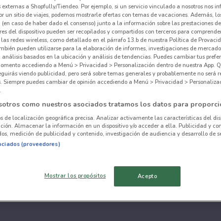
externas a Shopfully/Tiendeo. Por ejemplo, si un servicio vinculado a nosotros nos i
r un sitio de viajes, podemos mostrarle ofertas con temas de vacaciones. Además, lo
 (en caso de haber dado el consenso) junto a la información sobre las prestaciones de 
res del dispositivo pueden ser recopilados y compartidos con terceros para comprende
 las redes wireless, como detallado en el párrafo 13.b de nuestra Política de Provac
mbién pueden utilizarse para la elaboración de informes, investigaciones de mercado,
, análisis basados en la ubicación y análisis de tendencias. Puedes cambiar tus prefe
omento accediendo a Menú > Privacidad > Personalización dentro de nuestra App. Q
eguirás viendo publicidad, pero será sobre temas generales y probablemente no será r
es. Siempre puedes cambiar de opinión accediendo a Menú > Privacidad > Personaliza
.
sotros como nuestros asociados tratamos los datos para proporci
os de localización geográfica precisa. Analizar activamente las características del dis
ación. Almacenar la información en un dispositivo y/o acceder a ella. Publicidad y co
os, medición de publicidad y contenido, investigación de audiencia y desarrollo de se
ociados (proveedores)
Mostrar los propósitos
Acepto