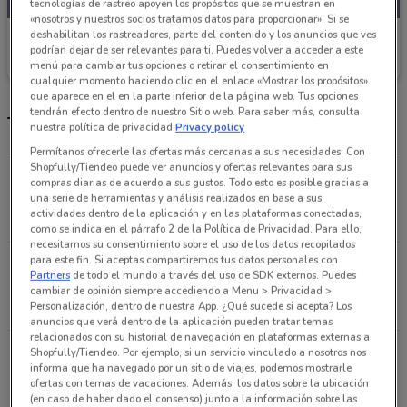
tecnologías de rastreo apoyen los propósitos que se muestran en
«nosotros y nuestros socios tratamos datos para proporcionar». Si se
deshabilitan los rastreadores, parte del contenido y los anuncios que ves
SuperISSSTE
podrían dejar de ser relevantes para ti. Puedes volver a acceder a este
menú para cambiar tus opciones o retirar el consentimiento en
Caduca el 06/09
366 m
cualquier momento haciendo clic en el enlace «Mostrar los propósitos»
que aparece en el en la parte inferior de la página web. Tus opciones
tendrán efecto dentro de nuestro Sitio web. Para saber más, consulta
Tiendas SuperISSSTE más cercanas
nuestra política de privacidad.
Privacy policy
Permítanos ofrecerle las ofertas más cercanas a sus necesidades: Con
Shopfully/Tiendeo puede ver anuncios y ofertas relevantes para sus
Av. Coyoacán No. 521, Col. del Valle, Ciudad De
compras diarias de acuerdo a sus gustos. Todo esto es posible gracias a
México
una serie de herramientas y análisis realizados en base a sus
actividades dentro de la aplicación y en las plataformas conectadas,
366 m
como se indica en el párrafo 2 de la Política de Privacidad. Para ello,
necesitamos su consentimiento sobre el uso de los datos recopilados
para este fin. Si aceptas compartiremos tus datos personales con
Av. Coyoacan No. 1435 Ed, H, Local 52. Col. del
Partners
de todo el mundo a través del uso de SDK externos. Puedes
Valle Centro, Ciudad De México
cambiar de opinión siempre accediendo a Menu > Privacidad >
Personalización, dentro de nuestra App. ¿Qué sucede si acepta? Los
2.2 km
anuncios que verá dentro de la aplicación pueden tratar temas
relacionados con su historial de navegación en plataformas externas a
Doctor Vértiz No. 543, esq. Obrero Mundial, Col.
Shopfully/Tiendeo. Por ejemplo, si un servicio vinculado a nosotros nos
informa que ha navegado por un sitio de viajes, podemos mostrarle
Narvarte, Ciudad De México
ofertas con temas de vacaciones. Además, los datos sobre la ubicación
2.3 km
(en caso de haber dado el consenso) junto a la información sobre las