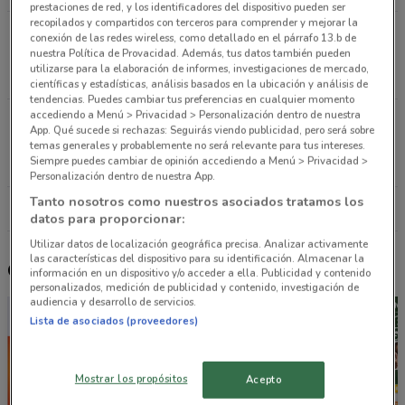
prestaciones de red, y los identificadores del dispositivo pueden ser
recopilados y compartidos con terceros para comprender y mejorar la
Calle Vicente Eguía No. 62. Col. San Miguel
conexión de las redes wireless, como detallado en el párrafo 13.b de
nuestra Política de Provacidad. Además, tus datos también pueden
Chapultepec. Ciudad De México
utilizarse para la elaboración de informes, investigaciones de mercado,
2.8 km
científicas y estadísticas, análisis basados en la ubicación y análisis de
tendencias. Puedes cambiar tus preferencias en cualquier momento
accediendo a Menú > Privacidad > Personalización dentro de nuestra
Av. Coruña s/n, Col. Viaducto Piedad, Ciudad De
App. Qué sucede si rechazas: Seguirás viendo publicidad, pero será sobre
México
temas generales y probablemente no será relevante para tus intereses.
Siempre puedes cambiar de opinión accediendo a Menú > Privacidad >
4.2 km
Personalización dentro de nuestra App.
Tanto nosotros como nuestros asociados tratamos los
Todas las tiendas SuperISSSTE
datos para proporcionar:
Utilizar datos de localización geográfica precisa. Analizar activamente
las características del dispositivo para su identificación. Almacenar la
Otros catálogos cercanos
información en un dispositivo y/o acceder a ella. Publicidad y contenido
personalizados, medición de publicidad y contenido, investigación de
audiencia y desarrollo de servicios.
Lista de asociados (proveedores)
Mostrar los propósitos
Acepto