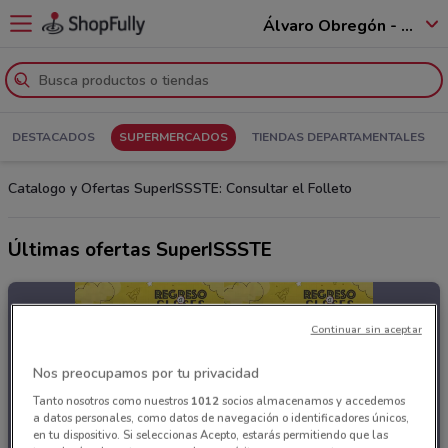
Álvaro Obregón - 01520
DESTACADOS
SUPERMERCADOS
TIENDAS DEPARTAMENTALES
Catalogo y Ofertas SuperISSSTE: Consultar el Folleto
Últimas ofertas SuperISSSTE
Continuar sin aceptar
Nos preocupamos por tu privacidad
Tanto nosotros como nuestros
1012
socios almacenamos y accedemos
a datos personales, como datos de navegación o identificadores únicos,
en tu dispositivo. Si seleccionas Acepto, estarás permitiendo que las