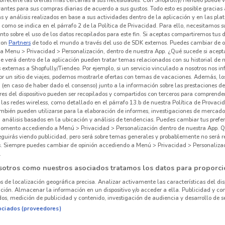
vantes para sus compras diarias de acuerdo a sus gustos. Todo esto es posible gracias 
 y análisis realizados en base a sus actividades dentro de la aplicación y en las pl
como se indica en el párrafo 2 de la Política de Privacidad. Para ello, necesitamos s
to sobre el uso de los datos recopilados para este fin. Si aceptas compartiremos tus 
con
Partners
de todo el mundo a través del uso de SDK externos. Puedes cambiar de o
a Menu > Privacidad > Personalización, dentro de nuestra App. ¿Qué sucede si acept
e verá dentro de la aplicación pueden tratar temas relacionados con su historial de
externas a Shopfully/Tiendeo. Por ejemplo, si un servicio vinculado a nosotros nos i
r un sitio de viajes, podemos mostrarle ofertas con temas de vacaciones. Además, lo
 (en caso de haber dado el consenso) junto a la información sobre las prestaciones de 
res del dispositivo pueden ser recopilados y compartidos con terceros para comprende
 las redes wireless, como detallado en el párrafo 13.b de nuestra Política de Provac
mbién pueden utilizarse para la elaboración de informes, investigaciones de mercado,
, análisis basados en la ubicación y análisis de tendencias. Puedes cambiar tus prefe
omento accediendo a Menú > Privacidad > Personalización dentro de nuestra App. Q
366 m
eguirás viendo publicidad, pero será sobre temas generales y probablemente no será r
es. Siempre puedes cambiar de opinión accediendo a Menú > Privacidad > Personaliza
.
sotros como nuestros asociados tratamos los datos para proporci
os de localización geográfica precisa. Analizar activamente las características del dis
ación. Almacenar la información en un dispositivo y/o acceder a ella. Publicidad y co
os, medición de publicidad y contenido, investigación de audiencia y desarrollo de se
ociados (proveedores)
Sup