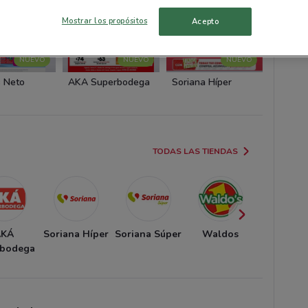
Mostrar los propósitos
Acepto
Supe
NUEVO
NUEVO
NUEVO
 Neto
AKÁ Superbodega
Soriana Híper
Sorian
TODAS LAS TIENDAS
AKÁ
Soriana Híper
Soriana Súper
Waldos
Super
rbodega
kompra