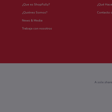
¿Que es ShopFully?
¿Qué Hac
¿Quiénes Somos?
Contacto 
News & Media
Trabaja con nosotros
A sole shar