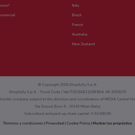
emos?
Italy
comercial
Brazil
France
Australia
New Zealand
© Copyright 2026 Shopfully S.p.A.
Shopfully S.p.A. - Fiscal Code / Vat IT03156531208 REA: MI-2029270
eholder company subject to the direction and coordination of MEDIA Central 
Via Giosuè Borsi 9 - 20143 Milan (Italy)
Subscribed and paid-up share capital: € 50.000,00
Términos y condiciones
Privacidad
Cookie Policy
Mostrar los propósitos