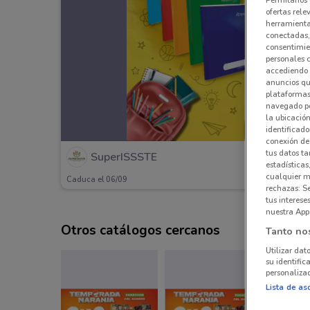
ofertas rele
herramientas
conectadas, 
consentimien
personales 
accediendo 
anuncios qu
plataformas 
navegado po
la ubicación
identificado
conexión de
tus datos ta
SuperISSSTE
estadísticas
cualquier m
Caduca el 06/09
rechazas: S
tus interes
nuestra App
Otros catálogos cercanos
Tanto no
Utilizar dat
su identific
personalizad
Lista de as