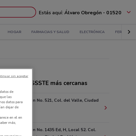
Estás aquí:
Álvaro Obregón - 01520
HOGAR
FARMACIAS Y SALUD
ELECTRÓNICA
FERRETERÍ
tinuar sin aceptar
ndas SuperISSSTE más cercanas
datos de
 que las
Av. Coyoacán No. 521, Col. del Valle, Ciudad
amos datos para
ían dejar de
De México
366 m
arece en el en
 saber más,
Av. Coyoacan No. 1435 Ed, H, Local 52. Col.
er anuncios y