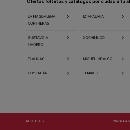
Ofertas folletos y catálogos por ciudad a tu 
LA MAGDALENA
IZTAPALAPA
CONTRERAS
GUSTAVO A.
XOCHIMILCO
MADERO
TLÁHUAC
MIGUEL HIDALGO
COYOACÁN
TEMIXCO
ABOUT US
PARA LAS