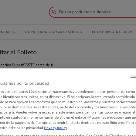
ENTALES
ROPA, ZAPATOS Y ACCESORIOS
EL REGRESO A CLASES
tar el Folleto
iendas SuperISSSTE cerca de ti
Con
Tie
upamos por tu privacidad
ros como nuestros
1014
socios almacenamos y accedemos a datos personales, como 
 identificadores únicos, en tu dispositivo. Si seleccionas Acepto, estarás permitiendo
de rastreo apoyen los propósitos que se muestran en «nosotros y nuestros socios trat
». Si se deshabilitan los rastreadores, parte del contenido y los anuncios que ves podr
es para ti. Puedes volver a acceder a este menú para cambiar tus opciones o retirar el
nto en cualquier momento haciendo clic en el enlace «Mostrar los propósitos» que ap
erior de la página web. Tus opciones tendrán efecto dentro de nuestro Sitio web. Para
stra política de privacidad.
Privacy policy
ofrecerle las ofertas más cercanas a sus necesidades: Con Shopfully/Tiendeo puede v