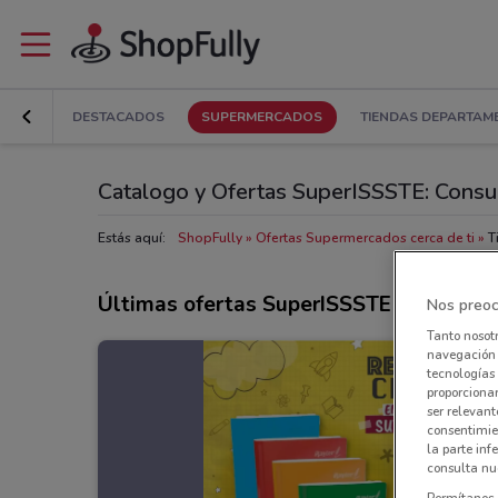
DESTACADOS
SUPERMERCADOS
TIENDAS DEPARTAM
Catalogo y Ofertas SuperISSSTE: Consul
Estás aquí:
ShopFully
Ofertas Supermercados cerca de ti
T
Últimas ofertas SuperISSSTE
Nos preoc
Tanto nosot
navegación o
tecnologías 
proporcionar
ser relevant
consentimie
la parte inf
consulta nue
Permítanos 