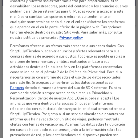
«nosotros y nuestros socios tratamos datos para proporcionar». Si se
deshabilitan los rastreadores, parte del contenido y los anuncios que ves
podrían dejar de ser relevantes para ti. Puedes volver a acceder a este
Tiendas 3B
menú para cambiar tus opciones o retirar el consentimiento en
cualquier momento haciendo clic en el enlace «Mostrar los propósitos»
Caduca el 31/08
481 m
que aparece en el en la parte inferior de la página web. Tus opciones
tendrán efecto dentro de nuestro Sitio web. Para saber más, consulta
nuestra política de privacidad.
Privacy policy
Tiendas Tiendas 3B más cercanas
Permítanos ofrecerle las ofertas más cercanas a sus necesidades: Con
Shopfully/Tiendeo puede ver anuncios y ofertas relevantes para sus
compras diarias de acuerdo a sus gustos. Todo esto es posible gracias a
Av. Coyoacán 425 Benito Juárez
una serie de herramientas y análisis realizados en base a sus
481 m
CERRADO
actividades dentro de la aplicación y en las plataformas conectadas,
como se indica en el párrafo 2 de la Política de Privacidad. Para ello,
necesitamos su consentimiento sobre el uso de los datos recopilados
Avenida Coyoacán No 896 Benito Juarez
para este fin. Si aceptas compartiremos tus datos personales con
Partners
de todo el mundo a través del uso de SDK externos. Puedes
732 m
CERRADO
cambiar de opinión siempre accediendo a Menu > Privacidad >
Personalización, dentro de nuestra App. ¿Qué sucede si acepta? Los
anuncios que verá dentro de la aplicación pueden tratar temas
Porfirio Diaz s/n Ciudad De México
relacionados con su historial de navegación en plataformas externas a
982 m
Shopfully/Tiendeo. Por ejemplo, si un servicio vinculado a nosotros nos
informa que ha navegado por un sitio de viajes, podemos mostrarle
ofertas con temas de vacaciones. Además, los datos sobre la ubicación
Porfirio Diaz s/n Cdmx
(en caso de haber dado el consenso) junto a la información sobre las
982 m
prestaciones de red, y los identificadores del dispositivo pueden ser