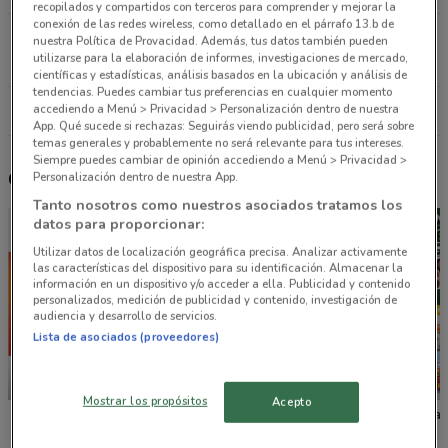
recopilados y compartidos con terceros para comprender y mejorar la
conexión de las redes wireless, como detallado en el párrafo 13.b de
Gabriel Mancera No 154 Cdmx
nuestra Política de Provacidad. Además, tus datos también pueden
utilizarse para la elaboración de informes, investigaciones de mercado,
1.2 km
CERRADO
científicas y estadísticas, análisis basados en la ubicación y análisis de
tendencias. Puedes cambiar tus preferencias en cualquier momento
accediendo a Menú > Privacidad > Personalización dentro de nuestra
Todas las tiendas Tiendas 3B
App. Qué sucede si rechazas: Seguirás viendo publicidad, pero será sobre
temas generales y probablemente no será relevante para tus intereses.
Siempre puedes cambiar de opinión accediendo a Menú > Privacidad >
Otros catálogos cercanos
Personalización dentro de nuestra App.
Tanto nosotros como nuestros asociados tratamos los
datos para proporcionar:
Utilizar datos de localización geográfica precisa. Analizar activamente
las características del dispositivo para su identificación. Almacenar la
información en un dispositivo y/o acceder a ella. Publicidad y contenido
personalizados, medición de publicidad y contenido, investigación de
audiencia y desarrollo de servicios.
Lista de asociados (proveedores)
NUEVO
NUEVO
Mostrar los propósitos
Acepto
La Comer
Fresko
Tiendas