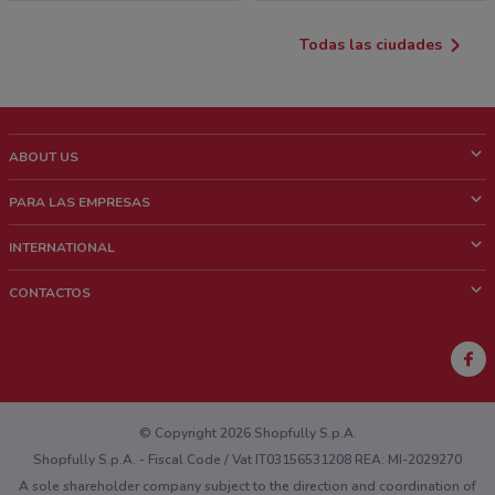
Todas las ciudades
ABOUT US
¿Que es ShopFully?
PARA LAS EMPRESAS
¿Quiénes Somos?
¿Qué Hacemos?
INTERNATIONAL
News & Media
Contacto comercial
Italy
CONTACTOS
Trabaja con nosotros
Brazil
Notificaciones sobre los puntos de venta
France
Notificaciones sobre los folletos
Australia
¿Encontraste un problema en la web o en la aplicación?
New Zealand
© Copyright 2026 Shopfully S.p.A.
Shopfully S.p.A. - Fiscal Code / Vat IT03156531208 REA: MI-2029270
A sole shareholder company subject to the direction and coordination of