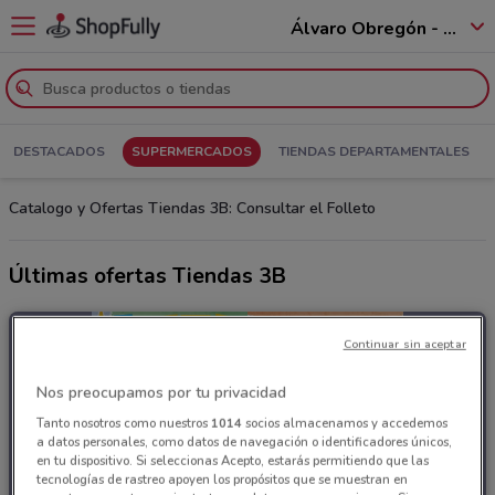
Álvaro Obregón - 01520
DESTACADOS
SUPERMERCADOS
TIENDAS DEPARTAMENTALES
Catalogo y Ofertas Tiendas 3B: Consultar el Folleto
Últimas ofertas Tiendas 3B
Continuar sin aceptar
Nos preocupamos por tu privacidad
Tanto nosotros como nuestros
1014
socios almacenamos y accedemos
a datos personales, como datos de navegación o identificadores únicos,
en tu dispositivo. Si seleccionas Acepto, estarás permitiendo que las
tecnologías de rastreo apoyen los propósitos que se muestran en