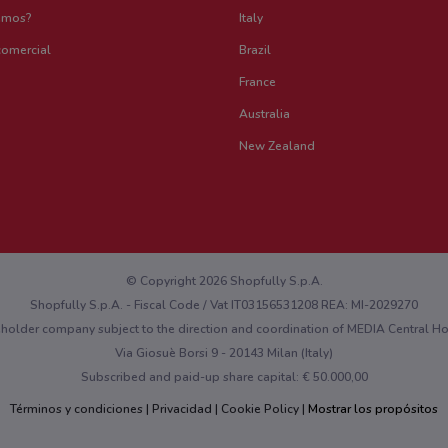
emos?
Italy
comercial
Brazil
France
Australia
New Zealand
© Copyright 2026 Shopfully S.p.A.
Shopfully S.p.A. - Fiscal Code / Vat IT03156531208 REA: MI-2029270
eholder company subject to the direction and coordination of MEDIA Central 
Via Giosuè Borsi 9 - 20143 Milan (Italy)
Subscribed and paid-up share capital: € 50.000,00
Términos y condiciones
Privacidad
Cookie Policy
Mostrar los propósitos