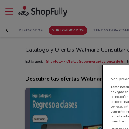
DESTACADOS
SUPERMERCADOS
TIENDAS DEPARTAM
Catalogo y Ofertas Walmart: Consultar e
Estás aquí:
ShopFully
Ofertas Supermercados cerca de ti
T
Descubre las ofertas Walmart
Nos preoc
Tanto nosot
navegación o
tecnologías 
proporcionar
ser relevant
consentimie
la parte inf
consulta nue
Permítanos 