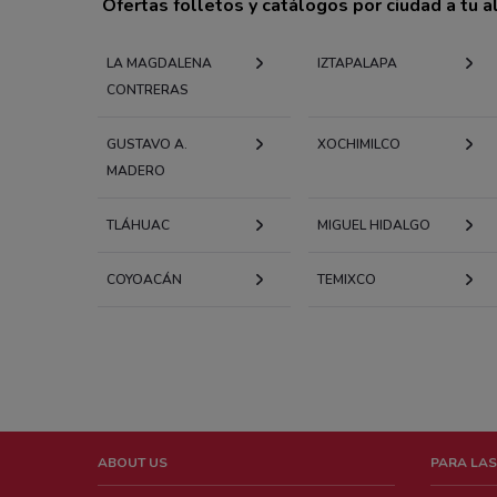
Ofertas folletos y catálogos por ciudad a tu 
LA MAGDALENA
IZTAPALAPA
CONTRERAS
GUSTAVO A.
XOCHIMILCO
MADERO
TLÁHUAC
MIGUEL HIDALGO
COYOACÁN
TEMIXCO
ABOUT US
PARA LAS