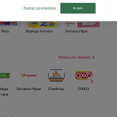
Mostrar los propósitos
Acepto
 Neto
Bodega Aurrera
Soriana Híper
Chedra
TODAS LAS TIENDAS
dega
Soriana Híper
Chedraui
OXXO
Sorian
rrera
Mercad