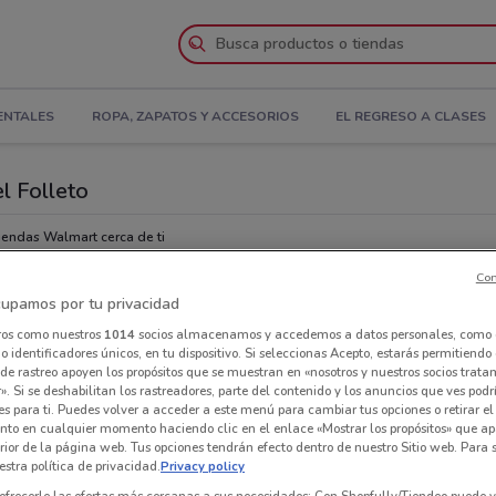
ENTALES
ROPA, ZAPATOS Y ACCESORIOS
EL REGRESO A CLASES
l Folleto
iendas Walmart cerca de ti
Con
Tie
upamos por tu privacidad
ros como nuestros
1014
socios almacenamos y accedemos a datos personales, como 
 identificadores únicos, en tu dispositivo. Si seleccionas Acepto, estarás permitiendo
de rastreo apoyen los propósitos que se muestran en «nosotros y nuestros socios trat
». Si se deshabilitan los rastreadores, parte del contenido y los anuncios que ves podr
es para ti. Puedes volver a acceder a este menú para cambiar tus opciones o retirar el
nto en cualquier momento haciendo clic en el enlace «Mostrar los propósitos» que ap
erior de la página web. Tus opciones tendrán efecto dentro de nuestro Sitio web. Para
stra política de privacidad.
Privacy policy
ofrecerle las ofertas más cercanas a sus necesidades: Con Shopfully/Tiendeo puede v