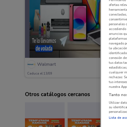
ofertas rele
herramientas
conectadas, 
consentimien
personales 
accediendo 
anuncios qu
plataformas 
navegado po
la ubicación
identificado
conexión de
tus datos ta
Walmart
estadísticas
cualquier m
Caduca el 13/09
rechazas: S
tus interes
nuestra App
Otros catálogos cercanos
Tanto no
Utilizar dat
su identific
personalizad
Lista de as