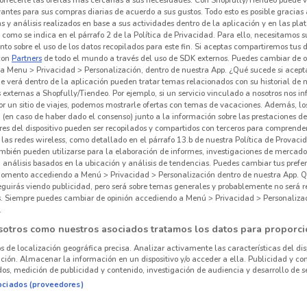
vantes para sus compras diarias de acuerdo a sus gustos. Todo esto es posible gracias 
 y análisis realizados en base a sus actividades dentro de la aplicación y en las pl
como se indica en el párrafo 2 de la Política de Privacidad. Para ello, necesitamos s
to sobre el uso de los datos recopilados para este fin. Si aceptas compartiremos tus 
con
Partners
de todo el mundo a través del uso de SDK externos. Puedes cambiar de o
a Menu > Privacidad > Personalización, dentro de nuestra App. ¿Qué sucede si acept
e verá dentro de la aplicación pueden tratar temas relacionados con su historial de
externas a Shopfully/Tiendeo. Por ejemplo, si un servicio vinculado a nosotros nos i
r un sitio de viajes, podemos mostrarle ofertas con temas de vacaciones. Además, lo
 (en caso de haber dado el consenso) junto a la información sobre las prestaciones de 
res del dispositivo pueden ser recopilados y compartidos con terceros para comprende
 las redes wireless, como detallado en el párrafo 13.b de nuestra Política de Provac
mbién pueden utilizarse para la elaboración de informes, investigaciones de mercado,
, análisis basados en la ubicación y análisis de tendencias. Puedes cambiar tus prefe
omento accediendo a Menú > Privacidad > Personalización dentro de nuestra App. Q
604 m
eguirás viendo publicidad, pero será sobre temas generales y probablemente no será r
es. Siempre puedes cambiar de opinión accediendo a Menú > Privacidad > Personaliza
.
sotros como nuestros asociados tratamos los datos para proporci
os de localización geográfica precisa. Analizar activamente las características del dis
ación. Almacenar la información en un dispositivo y/o acceder a ella. Publicidad y co
Ofe
os, medición de publicidad y contenido, investigación de audiencia y desarrollo de se
ociados (proveedores)
Supe