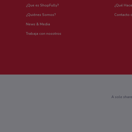
¿Que es ShopFully?
¿Qué Hac
¿Quiénes Somos?
Contacto 
News & Media
Trabaja con nosotros
A sole shar