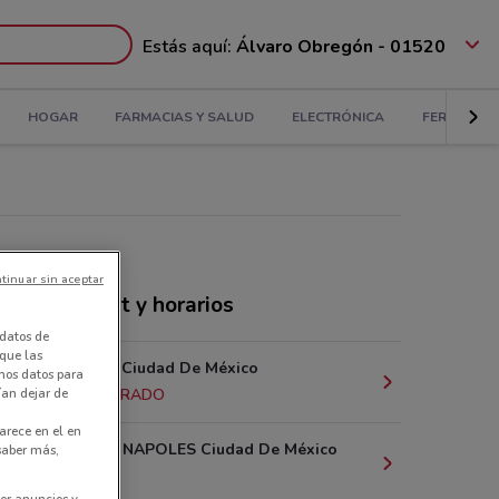
Estás aquí:
Álvaro Obregón - 01520
HOGAR
FARMACIAS Y SALUD
ELECTRÓNICA
FERRETERÍ
tinuar sin aceptar
nda Walmart y horarios
datos de
 que las
Georgia, 53 Ciudad De México
amos datos para
ían dejar de
604 m
CERRADO
arece en el en
DAKOTA 95 NAPOLES Ciudad De México
 saber más,
793 m
er anuncios y