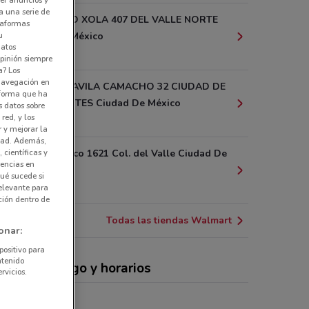
a una serie de
BOULEVARD XOLA 407 DEL VALLE NORTE
ataformas
u
Ciudad De México
datos
911 m
pinión siempre
a? Los
 navegación en
MAXIMINO AVILA CAMACHO 32 CIUDAD DE
nforma que ha
LOS DEPORTES Ciudad De México
s datos sobre
red, y los
1 km
r y mejorar la
idad. Además,
 científicas y
San Francisco 1621 Col. del Valle Ciudad De
rencias en
México
ué sucede si
1.1 km
elevante para
ción dentro de
Todas las tiendas Walmart
onar:
positivo para
ntenido
rtas, catálogo y horarios
rvicios.
rmercado