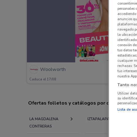
consentimien
personales 
accediendo 
anuncios qu
plataformas 
navegado po
la ubicación
identificado
conexión de
tus datos ta
estadísticas
cualquier m
rechazas: S
Woolworth
tus interes
nuestra App
Caduca el 17/08
Tanto no
Utilizar dat
su identific
Ofertas folletos y catálogos por ciudad a tu 
personalizad
Lista de as
LA MAGDALENA
IZTAPALAPA
CONTRERAS