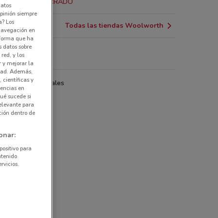
2.3 km
CERRADO
datos
pinión siempre
a? Los
Todas las tiendas Woolworth
 navegación en
nforma que ha
s datos sobre
red, y los
olworth
r y mejorar la
idad. Además,
 científicas y
das departamentales
rencias en
ué sucede si
elevante para
ción dentro de
onar:
positivo para
ntenido
rvicios.