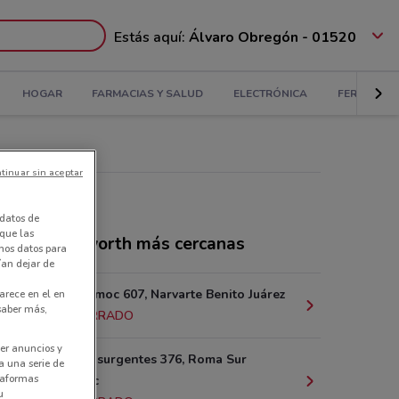
Estás aquí:
Álvaro Obregón - 01520
HOGAR
FARMACIAS Y SALUD
ELECTRÓNICA
FERRETERÍ
tinuar sin aceptar
datos de
 que las
ndas Woolworth más cercanas
amos datos para
ían dejar de
Av. Cuauhtémoc 607, Narvarte Benito Juárez
arece en el en
 saber más,
1.6 km
CERRADO
er anuncios y
Av. de los Insurgentes 376, Roma Sur
a una serie de
ataformas
Cuahutémoc
u