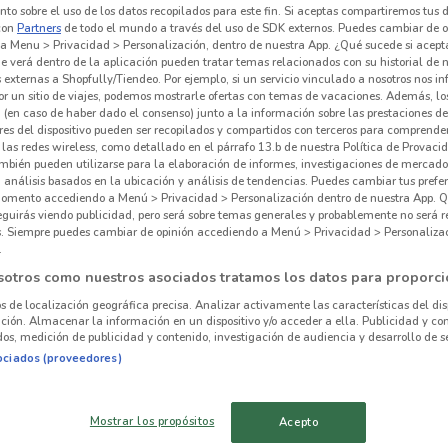
to sobre el uso de los datos recopilados para este fin. Si aceptas compartiremos tus 
con
Partners
de todo el mundo a través del uso de SDK externos. Puedes cambiar de o
a Menu > Privacidad > Personalización, dentro de nuestra App. ¿Qué sucede si acept
e verá dentro de la aplicación pueden tratar temas relacionados con su historial de
externas a Shopfully/Tiendeo. Por ejemplo, si un servicio vinculado a nosotros nos i
r un sitio de viajes, podemos mostrarle ofertas con temas de vacaciones. Además, lo
 (en caso de haber dado el consenso) junto a la información sobre las prestaciones de 
Wo
res del dispositivo pueden ser recopilados y compartidos con terceros para comprende
 las redes wireless, como detallado en el párrafo 13.b de nuestra Política de Provac
mbién pueden utilizarse para la elaboración de informes, investigaciones de mercado,
Tien
, análisis basados en la ubicación y análisis de tendencias. Puedes cambiar tus prefe
omento accediendo a Menú > Privacidad > Personalización dentro de nuestra App. Q
eguirás viendo publicidad, pero será sobre temas generales y probablemente no será r
es. Siempre puedes cambiar de opinión accediendo a Menú > Privacidad > Personaliza
.
1.6 km
sotros como nuestros asociados tratamos los datos para proporci
os de localización geográfica precisa. Analizar activamente las características del dis
ación. Almacenar la información en un dispositivo y/o acceder a ella. Publicidad y co
alrededor
os, medición de publicidad y contenido, investigación de audiencia y desarrollo de se
ociados (proveedores)
AZCAPOTZALCO
IZTACALCO
Mostrar los propósitos
Acepto