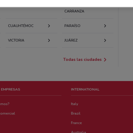
TLALPAN
VENUSTIANO
CARRANZA
CUAUHTÉMOC
PARAÍSO
VICTORIA
JUÁREZ
Todas las ciudades
 EMPRESAS
INTERNATIONAL
emos?
Italy
comercial
Brazil
France
Australia