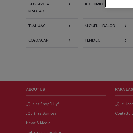
GUSTAVO A.
XOCHIMILCO
MADERO
TLÁHUAC
MIGUEL HIDALGO
COYOACÁN
TEMIXCO
ABOUT US
PARA LAS
¿Que es ShopFully?
¿Qué Hac
¿Quiénes Somos?
Contacto 
News & Media
Trabaja con nosotros