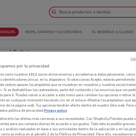
ENTALES
ROPA, ZAPATOS Y ACCESORIOS
EL REGRESO A CLASES
r el Folleto
Con
 de ti
Tiendas Woolworth cerca de ti
upamos por tu privacidad
ros como nuestros
1012
socios almacenamos y accedemos a datos personales, como 
 identificadores únicos, en tu dispositivo. Si seleccionas Acepto, estarás permitiendo
Tie
de rastreo apoyen los propósitos que se muestran en «nosotros y nuestros socios trat
». Si se deshabilitan los rastreadores, parte del contenido y los anuncios que ves podr
es para ti. Puedes volver a acceder a este menú para cambiar tus opciones o retirar el
nto en cualquier momento haciendo clic en el enlace «Mostrar los propósitos» que ap
erior de la página web. Tus opciones tendrán efecto dentro de nuestro Sitio web. Para
stra política de privacidad.
Privacy policy
ofrecerle las ofertas más cercanas a sus necesidades: Con Shopfully/Tiendeo puede v
vantes para sus compras diarias de acuerdo a sus gustos. Todo esto es posible gracias 
 y análisis realizados en base a sus actividades dentro de la aplicación y en las pl
como se indica en el párrafo 2 de la Política de Privacidad. Para ello, necesitamos s