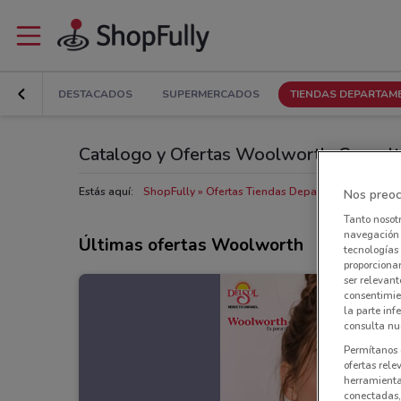
DESTACADOS
SUPERMERCADOS
TIENDAS DEPARTAM
Catalogo y Ofertas Woolworth: Consulta
Estás aquí:
ShopFully
Ofertas Tiendas Departamentales cerca
Nos preoc
Tanto nosot
navegación o
Últimas ofertas Woolworth
tecnologías 
proporcionar
ser relevant
consentimie
la parte inf
consulta nue
Permítanos 
ofertas rele
herramientas
conectadas, 