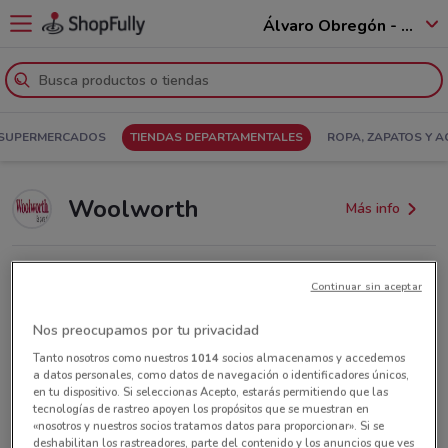
Álvaro Obregón - 01520
SUPERMERCADOS
TIENDAS DEPARTAMENTALES
ROPA, ZAPATOS Y 
Woolworth
Más info
Woolworth Cuahutémoc - Av. de los
Continuar sin aceptar
Insurgentes 376, Roma Sur
2.3 km
Nos preocupamos por tu privacidad
Tanto nosotros como nuestros
1014
socios almacenamos y accedemos
Abierto
Lunes
Martes
Miércoles
Jueves
Viernes
Sábado
10:00am / 9:00pm
10:00am / 9:00pm
10:00am / 9:00pm
10:00am / 9:00pm
10:00am / 9:00pm
10:00am / 9:00pm
a datos personales, como datos de navegación o identificadores únicos,
Domingo
10:00am / 9:00pm
en tu dispositivo. Si seleccionas Acepto, estarás permitiendo que las
tecnologías de rastreo apoyen los propósitos que se muestran en
«nosotros y nuestros socios tratamos datos para proporcionar». Si se
deshabilitan los rastreadores, parte del contenido y los anuncios que ves