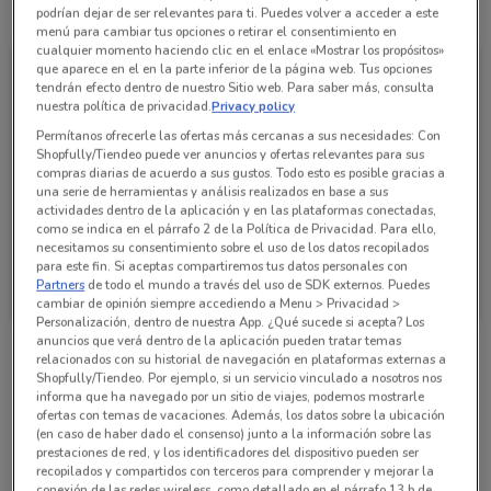
Todas las ofertas de esta tienda
podrían dejar de ser relevantes para ti. Puedes volver a acceder a este
menú para cambiar tus opciones o retirar el consentimiento en
cualquier momento haciendo clic en el enlace «Mostrar los propósitos»
que aparece en el en la parte inferior de la página web. Tus opciones
tendrán efecto dentro de nuestro Sitio web. Para saber más, consulta
nuestra política de privacidad.
Privacy policy
Permítanos ofrecerle las ofertas más cercanas a sus necesidades: Con
Shopfully/Tiendeo puede ver anuncios y ofertas relevantes para sus
compras diarias de acuerdo a sus gustos. Todo esto es posible gracias a
una serie de herramientas y análisis realizados en base a sus
actividades dentro de la aplicación y en las plataformas conectadas,
como se indica en el párrafo 2 de la Política de Privacidad. Para ello,
necesitamos su consentimiento sobre el uso de los datos recopilados
para este fin. Si aceptas compartiremos tus datos personales con
Woolworth
Partners
de todo el mundo a través del uso de SDK externos. Puedes
cambiar de opinión siempre accediendo a Menu > Privacidad >
Caduca el 17/08
1.6 km
Personalización, dentro de nuestra App. ¿Qué sucede si acepta? Los
anuncios que verá dentro de la aplicación pueden tratar temas
relacionados con su historial de navegación en plataformas externas a
Sucursales Woolworth alrededor
Shopfully/Tiendeo. Por ejemplo, si un servicio vinculado a nosotros nos
informa que ha navegado por un sitio de viajes, podemos mostrarle
ofertas con temas de vacaciones. Además, los datos sobre la ubicación
(en caso de haber dado el consenso) junto a la información sobre las
Av. Cuauhtémoc 607, Narvarte Benito Juárez
prestaciones de red, y los identificadores del dispositivo pueden ser
recopilados y compartidos con terceros para comprender y mejorar la
1.6 km
ABIERTO
conexión de las redes wireless, como detallado en el párrafo 13.b de