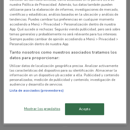
nuestra Política de Provacidad. Además, tus datos también pueden
Todas las tiendas Woolworth
utilizarse para la elaboración de informes, investigaciones de mercado,
científicas y estadísticas, análisis basados en la ubicación y análisis de
tendencias. Puedes cambiar tus preferencias en cualquier momento
accediendo a Menú > Privacidad > Personalización dentro de nuestra
App. Qué sucede si rechazas: Seguirás viendo publicidad, pero será sobre
Ofertas de las cadenas de Tiendas
temas generales y probablemente no será relevante para tus intereses.
Siempre puedes cambiar de opinión accediendo a Menú > Privacidad >
Departamentales
Personalización dentro de nuestra App.
Tanto nosotros como nuestros asociados tratamos los
COPPEL
CITY CLUB
datos para proporcionar:
Utilizar datos de localización geográfica precisa. Analizar activamente
SUBURBIA
RAC
las características del dispositivo para su identificación. Almacenar la
información en un dispositivo y/o acceder a ella. Publicidad y contenido
personalizados, medición de publicidad y contenido, investigación de
MAIL BOXES ETC
MUMUSO
audiencia y desarrollo de servicios.
Lista de asociados (proveedores)
NACIONAL MONTE DE
ALMACENES ANFORA
PIEDAD
Mostrar los propósitos
Acepto
TELAS JUNCO
CV DIRECTO