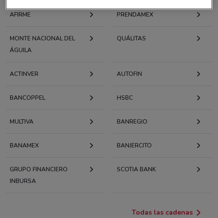
AFIRME
PRENDAMEX
MONTE NACIONAL DEL
QUÁLITAS
ÁGUILA
ACTINVER
AUTOFIN
BANCOPPEL
HSBC
MULTIVA
BANREGIO
BANAMEX
BANJERCITO
GRUPO FINANCIERO
SCOTIA BANK
INBURSA
Todas las cadenas