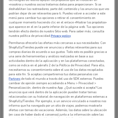
«nosotros y nuestros socios tratamos datos para proporcionar». Si se
deshabilitan los rastreadores, parte del contenido y los anuncios que ves
podrían dejar de ser relevantes para ti. Puedes volver a acceder a este
menú para cambiar tus opciones o retirar el consentimiento en
cualquier momento haciendo clic en el enlace «Mostrar los propósitos»
que aparece en el en la parte inferior de la página web. Tus opciones
tendrán efecto dentro de nuestro Sitio web. Para saber más, consulta
nuestra política de privacidad.
Privacy policy
Permítanos ofrecerle las ofertas más cercanas a sus necesidades: Con
Shopfully/Tiendeo puede ver anuncios y ofertas relevantes para sus
compras diarias de acuerdo a sus gustos. Todo esto es posible gracias a
una serie de herramientas y análisis realizados en base a sus
actividades dentro de la aplicación y en las plataformas conectadas,
como se indica en el párrafo 2 de la Política de Privacidad. Para ello,
En este momento no hay ofertas vigentes
necesitamos su consentimiento sobre el uso de los datos recopilados
para este fin. Si aceptas compartiremos tus datos personales con
Partners
de todo el mundo a través del uso de SDK externos. Puedes
cambiar de opinión siempre accediendo a Menu > Privacidad >
Personalización, dentro de nuestra App. ¿Qué sucede si acepta? Los
anuncios que verá dentro de la aplicación pueden tratar temas
relacionados con su historial de navegación en plataformas externas a
Sucursales Banjercito alrededor
Shopfully/Tiendeo. Por ejemplo, si un servicio vinculado a nosotros nos
informa que ha navegado por un sitio de viajes, podemos mostrarle
ofertas con temas de vacaciones. Además, los datos sobre la ubicación
(en caso de haber dado el consenso) junto a la información sobre las