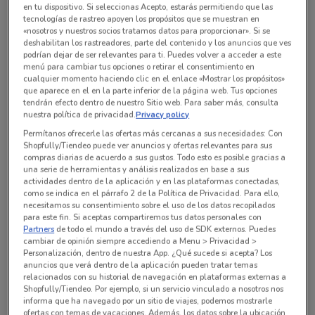
en tu dispositivo. Si seleccionas Acepto, estarás permitiendo que las
tecnologías de rastreo apoyen los propósitos que se muestran en
«nosotros y nuestros socios tratamos datos para proporcionar». Si se
Todas las ofertas de esta tienda
deshabilitan los rastreadores, parte del contenido y los anuncios que ves
podrían dejar de ser relevantes para ti. Puedes volver a acceder a este
menú para cambiar tus opciones o retirar el consentimiento en
cualquier momento haciendo clic en el enlace «Mostrar los propósitos»
que aparece en el en la parte inferior de la página web. Tus opciones
tendrán efecto dentro de nuestro Sitio web. Para saber más, consulta
nuestra política de privacidad.
Privacy policy
Permítanos ofrecerle las ofertas más cercanas a sus necesidades: Con
Shopfully/Tiendeo puede ver anuncios y ofertas relevantes para sus
compras diarias de acuerdo a sus gustos. Todo esto es posible gracias a
una serie de herramientas y análisis realizados en base a sus
actividades dentro de la aplicación y en las plataformas conectadas,
como se indica en el párrafo 2 de la Política de Privacidad. Para ello,
necesitamos su consentimiento sobre el uso de los datos recopilados
para este fin. Si aceptas compartiremos tus datos personales con
En este momento no hay ofertas vigentes
Partners
de todo el mundo a través del uso de SDK externos. Puedes
cambiar de opinión siempre accediendo a Menu > Privacidad >
Personalización, dentro de nuestra App. ¿Qué sucede si acepta? Los
anuncios que verá dentro de la aplicación pueden tratar temas
relacionados con su historial de navegación en plataformas externas a
Shopfully/Tiendeo. Por ejemplo, si un servicio vinculado a nosotros nos
informa que ha navegado por un sitio de viajes, podemos mostrarle
Sucursales City Market alrededor
ofertas con temas de vacaciones. Además, los datos sobre la ubicación