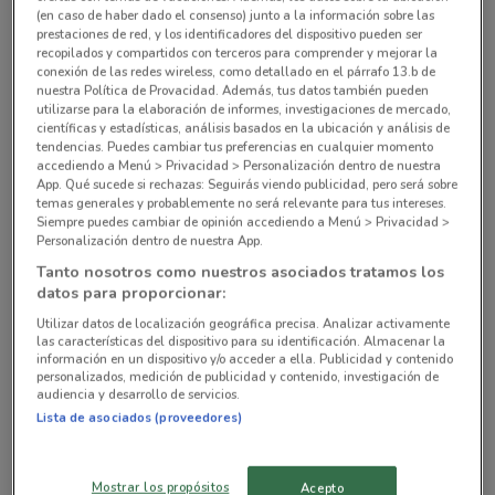
(en caso de haber dado el consenso) junto a la información sobre las
prestaciones de red, y los identificadores del dispositivo pueden ser
recopilados y compartidos con terceros para comprender y mejorar la
Pilares 1061Col. Del Valle Miguel Hidalgo
conexión de las redes wireless, como detallado en el párrafo 13.b de
nuestra Política de Provacidad. Además, tus datos también pueden
4.3 km
ABIERTO
utilizarse para la elaboración de informes, investigaciones de mercado,
científicas y estadísticas, análisis basados en la ubicación y análisis de
Monte Athos 350, esq. Con Monte LíbanoCol.
tendencias. Puedes cambiar tus preferencias en cualquier momento
accediendo a Menú > Privacidad > Personalización dentro de nuestra
Lomas de Chapultepec Miguel Hidalgo
App. Qué sucede si rechazas: Seguirás viendo publicidad, pero será sobre
9.2 km
ABIERTO
temas generales y probablemente no será relevante para tus intereses.
Siempre puedes cambiar de opinión accediendo a Menú > Privacidad >
Personalización dentro de nuestra App.
Avenida Santa Fe 498Col. Santa Fe Cuajimalpa De
Tanto nosotros como nuestros asociados tratamos los
Morelos
datos para proporcionar:
9.7 km
ABIERTO
Utilizar datos de localización geográfica precisa. Analizar activamente
las características del dispositivo para su identificación. Almacenar la
información en un dispositivo y/o acceder a ella. Publicidad y contenido
Lago Zurich 245Col. Ampliación Granada Miguel
personalizados, medición de publicidad y contenido, investigación de
Hidalgo
audiencia y desarrollo de servicios.
11.5 km
ABIERTO
Lista de asociados (proveedores)
Blvd. Magnocentro 26, Mz. 1, L 2San Fernando La
Mostrar los propósitos
Acepto