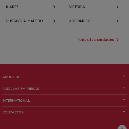
JUÁREZ
VICTORIA
GUSTAVO A. MADERO
XOCHIMILCO
Todas las ciudades
ABOUT US
¿Que es ShopFully?
PARA LAS EMPRESAS
¿Quiénes Somos?
¿Qué Hacemos?
INTERNATIONAL
News & Media
Contacto comercial
Italy
CONTACTOS
Trabaja con nosotros
Brazil
Notificaciones sobre los puntos de venta
France