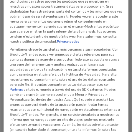
tecnologías de rastreo apoyen los propósitos que se muestran en
«nosotros y nuestros socios tratamos datos para proporcionar». Si se
Todas las ofertas de esta tienda
deshabilitan los rastreadores, parte del contenido y los anuncios que ves
podrían dejar de ser relevantes para ti. Puedes volver a acceder a este
menú para cambiar tus opciones o retirar el consentimiento en
cualquier momento haciendo clic en el enlace «Mostrar los propósitos»
que aparece en el en la parte inferior de la página web. Tus opciones
tendrán efecto dentro de nuestro Sitio web. Para saber más, consulta
nuestra política de privacidad.
Privacy policy
Permítanos ofrecerle las ofertas más cercanas a sus necesidades: Con
Shopfully/Tiendeo puede ver anuncios y ofertas relevantes para sus
compras diarias de acuerdo a sus gustos. Todo esto es posible gracias a
una serie de herramientas y análisis realizados en base a sus
actividades dentro de la aplicación y en las plataformas conectadas,
como se indica en el párrafo 2 de la Política de Privacidad. Para ello,
necesitamos su consentimiento sobre el uso de los datos recopilados
para este fin. Si aceptas compartiremos tus datos personales con
En este momento no hay ofertas vigentes
Partners
de todo el mundo a través del uso de SDK externos. Puedes
cambiar de opinión siempre accediendo a Menu > Privacidad >
Personalización, dentro de nuestra App. ¿Qué sucede si acepta? Los
anuncios que verá dentro de la aplicación pueden tratar temas
relacionados con su historial de navegación en plataformas externas a
Shopfully/Tiendeo. Por ejemplo, si un servicio vinculado a nosotros nos
informa que ha navegado por un sitio de viajes, podemos mostrarle
Sucursales Farmacias Médicor alrededor
ofertas con temas de vacaciones. Además, los datos sobre la ubicación
(en caso de haber dado el consenso) junto a la información sobre las