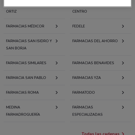
PRODUCTOS MÉDICOS
FARMACIAS EL FÉNIX DEL
ORTIZ
CENTRO
FARMACIAS MÉDICOR
FEDELE
FARMACIAS SAN ISIDRO Y
FARMACIAS DEL AHORRO
SAN BORJA
FARMACIAS SIMILARES
FARMACIAS BENAVIDES
FARMACIA SAN PABLO
FARMACIAS YZA
FARMACIAS ROMA
FARMATODO
MEDINA
FARMACIAS
FARMADROGUERÍA
ESPECIALIZADAS
Todas las cadenas