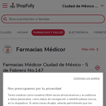
Ciudad de México - 12400
 CLASES
HOGAR
FARMACIAS Y SALUD
ELECTRÓNICA
FERRETE
Farmacias Médicor
Más info
Farmacias Médicor Ciudad de México - 5
de Febrero No.147
27.2 km
Continuar sin aceptar
Lunes
No disponible
Nos preocupamos por tu privacidad
Martes
Miércoles
Jueves
Viernes
Sábado
Domingo
No disponible
No disponible
No disponible
No disponible
No disponible
No disponible
55789192
Tanto nosotros como nuestros
1014
socios almacenamos y accedemos
a datos personales, como datos de navegación o identificadores únicos,
en tu dispositivo. Si seleccionas Acepto, estarás permitiendo que las