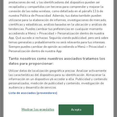
prestaciones de red, y los identificadores del dispositivo pueden ser
recopilados y compartidos con terceros para comprender y mejorar la
Insurgentes Sur 82-A Ciudad De México
conexión de las redes wireless, como detallado en el párrafo 13.b de
18.9 km
ABIERTO
nuestra Política de Provacidad. Además, tus datos también pueden
utilizarse para la elaboración de informes, investigaciones de mercado,
científicas y estadísticas, análisis basados en la ubicación y análisis de
Independencia No. 66 Ciudad De México
tendencias. Puedes cambiar tus preferencias en cualquier momento
accediendo a Menú > Privacidad > Personalización dentro de nuestra
22.1 km
ABIERTO
App. Qué sucede si rechazas: Seguirás viendo publicidad, pero será sobre
temas generales y probablemente no será relevante para tus intereses.
Siempre puedes cambiar de opinión accediendo a Menú > Privacidad >
Av. Universidad No. 1000 Benito Juárez (cdmx)
Personalización dentro de nuestra App.
22.5 km
Tanto nosotros como nuestros asociados tratamos los
datos para proporcionar:
Todas las tiendas Farmacias Médicor
Utilizar datos de localización geográfica precisa. Analizar activamente
las características del dispositivo para su identificación. Almacenar la
información en un dispositivo y/o acceder a ella. Publicidad y contenido
personalizados, medición de publicidad y contenido, investigación de
Tiendas cercanas con ofertas vigentes
audiencia y desarrollo de servicios.
Lista de asociados (proveedores)
MÉDICA SUR
LABORATORIO MÉDICO
POLANCO
Mostrar los propósitos
Acepto