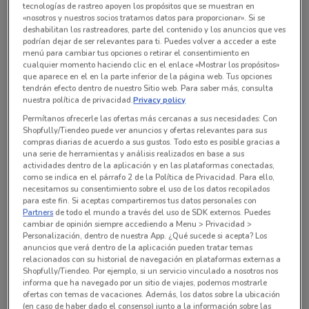
tecnologías de rastreo apoyen los propósitos que se muestran en
«nosotros y nuestros socios tratamos datos para proporcionar». Si se
deshabilitan los rastreadores, parte del contenido y los anuncios que ves
Todas las ofertas de esta tienda
podrían dejar de ser relevantes para ti. Puedes volver a acceder a este
menú para cambiar tus opciones o retirar el consentimiento en
cualquier momento haciendo clic en el enlace «Mostrar los propósitos»
que aparece en el en la parte inferior de la página web. Tus opciones
tendrán efecto dentro de nuestro Sitio web. Para saber más, consulta
nuestra política de privacidad.
Privacy policy
Permítanos ofrecerle las ofertas más cercanas a sus necesidades: Con
Shopfully/Tiendeo puede ver anuncios y ofertas relevantes para sus
compras diarias de acuerdo a sus gustos. Todo esto es posible gracias a
una serie de herramientas y análisis realizados en base a sus
actividades dentro de la aplicación y en las plataformas conectadas,
como se indica en el párrafo 2 de la Política de Privacidad. Para ello,
necesitamos su consentimiento sobre el uso de los datos recopilados
para este fin. Si aceptas compartiremos tus datos personales con
Partners
de todo el mundo a través del uso de SDK externos. Puedes
En este momento no hay ofertas vigentes
cambiar de opinión siempre accediendo a Menu > Privacidad >
Personalización, dentro de nuestra App. ¿Qué sucede si acepta? Los
anuncios que verá dentro de la aplicación pueden tratar temas
relacionados con su historial de navegación en plataformas externas a
Shopfully/Tiendeo. Por ejemplo, si un servicio vinculado a nosotros nos
informa que ha navegado por un sitio de viajes, podemos mostrarle
ofertas con temas de vacaciones. Además, los datos sobre la ubicación
Sucursales Farmacias Médicor alrededor
(en caso de haber dado el consenso) junto a la información sobre las