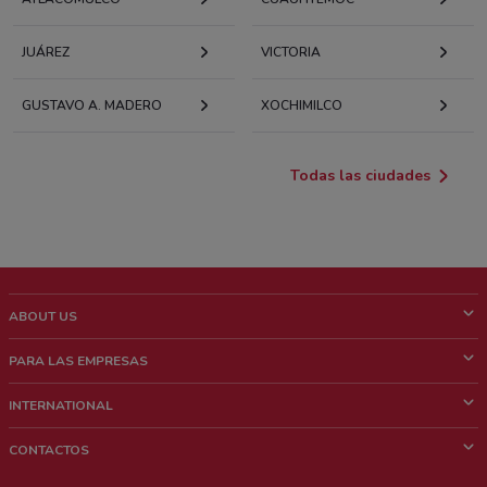
JUÁREZ
VICTORIA
GUSTAVO A. MADERO
XOCHIMILCO
Todas las ciudades
ABOUT US
¿Que es ShopFully?
PARA LAS EMPRESAS
¿Quiénes Somos?
¿Qué Hacemos?
INTERNATIONAL
News & Media
Contacto comercial
Italy
CONTACTOS
Trabaja con nosotros
Brazil
Notificaciones sobre los puntos de venta