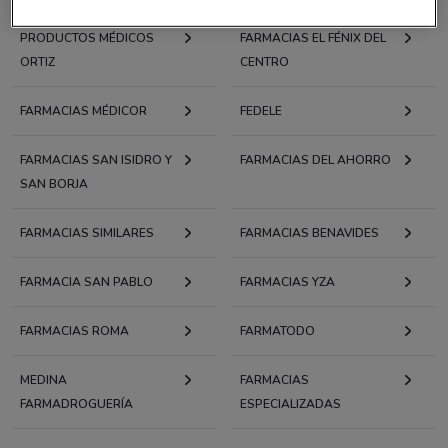
PRODUCTOS MÉDICOS
FARMACIAS EL FÉNIX DEL
ORTIZ
CENTRO
FARMACIAS MÉDICOR
FEDELE
FARMACIAS SAN ISIDRO Y
FARMACIAS DEL AHORRO
SAN BORJA
FARMACIAS SIMILARES
FARMACIAS BENAVIDES
FARMACIA SAN PABLO
FARMACIAS YZA
FARMACIAS ROMA
FARMATODO
MEDINA
FARMACIAS
FARMADROGUERÍA
ESPECIALIZADAS