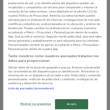
prestaciones de red, y los identificadores del dispositivo pueden ser
recopilados y compartidos con terceros para comprender y mejorar la
conexión de las redes wireless, como detallado en el párrafo 13.b de
Insurgentes Sur 82-A Ciudad De México
nuestra Política de Provacidad. Además, tus datos también pueden
utilizarse para la elaboración de informes, investigaciones de mercado,
18.9 km
CERRADO
científicas y estadísticas, análisis basados en la ubicación y análisis de
tendencias. Puedes cambiar tus preferencias en cualquier momento
accediendo a Menú > Privacidad > Personalización dentro de nuestra
Independencia No. 66 Ciudad De México
App. Qué sucede si rechazas: Seguirás viendo publicidad, pero será sobre
22.1 km
ABIERTO
temas generales y probablemente no será relevante para tus intereses.
Siempre puedes cambiar de opinión accediendo a Menú > Privacidad >
Personalización dentro de nuestra App.
Av. Universidad No. 1000 Benito Juárez (cdmx)
Tanto nosotros como nuestros asociados tratamos los
22.5 km
datos para proporcionar:
Utilizar datos de localización geográfica precisa. Analizar activamente
Todas las tiendas Farmacias Médicor
las características del dispositivo para su identificación. Almacenar la
información en un dispositivo y/o acceder a ella. Publicidad y contenido
personalizados, medición de publicidad y contenido, investigación de
audiencia y desarrollo de servicios.
Tiendas cercanas con ofertas vigentes
Lista de asociados (proveedores)
MÉDICA SUR
LABORATORIO MÉDICO
Mostrar los propósitos
Acepto
POLANCO