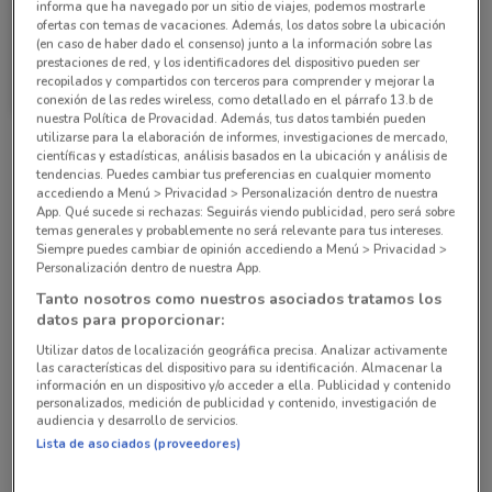
informa que ha navegado por un sitio de viajes, podemos mostrarle
ofertas con temas de vacaciones. Además, los datos sobre la ubicación
(en caso de haber dado el consenso) junto a la información sobre las
prestaciones de red, y los identificadores del dispositivo pueden ser
Farmacias Similares
recopilados y compartidos con terceros para comprender y mejorar la
conexión de las redes wireless, como detallado en el párrafo 13.b de
Caduca el 31/12
419 m
nuestra Política de Provacidad. Además, tus datos también pueden
utilizarse para la elaboración de informes, investigaciones de mercado,
científicas y estadísticas, análisis basados en la ubicación y análisis de
Sucursales Farmacias Similares alrededor
tendencias. Puedes cambiar tus preferencias en cualquier momento
accediendo a Menú > Privacidad > Personalización dentro de nuestra
App. Qué sucede si rechazas: Seguirás viendo publicidad, pero será sobre
temas generales y probablemente no será relevante para tus intereses.
Fabian Flores, 100 Villa Milpa Alta
Siempre puedes cambiar de opinión accediendo a Menú > Privacidad >
419 m
Personalización dentro de nuestra App.
Tanto nosotros como nuestros asociados tratamos los
Morelos, 28 Villa Milpa Alta
datos para proporcionar:
1.9 km
Utilizar datos de localización geográfica precisa. Analizar activamente
las características del dispositivo para su identificación. Almacenar la
información en un dispositivo y/o acceder a ella. Publicidad y contenido
Miguel Hidalgo, 194 Villa Milpa Alta
personalizados, medición de publicidad y contenido, investigación de
3.4 km
audiencia y desarrollo de servicios.
Lista de asociados (proveedores)
Constitucion, 7 Villa Milpa Alta