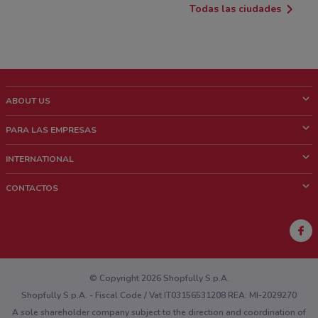
Todas las ciudades
ABOUT US
¿Que es ShopFully?
PARA LAS EMPRESAS
¿Quiénes Somos?
¿Qué Hacemos?
INTERNATIONAL
News & Media
Contacto comercial
Italy
CONTACTOS
Trabaja con nosotros
Brazil
Notificaciones sobre los puntos de venta
France
Notificaciones sobre los folletos
Australia
¿Encontraste un problema en la web o en la aplicación?
New Zealand
© Copyright 2026 Shopfully S.p.A.
Shopfully S.p.A. - Fiscal Code / Vat IT03156531208 REA: MI-2029270
A sole shareholder company subject to the direction and coordination of