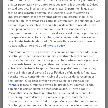
Tanto nosotros como nuestros
1014
socios almacenamos y accedemos
a datos personales, como datos de navegación o identificadores únicos,
en tu dispositivo. Si seleccionas Acepto, estarás permitiendo que las
tecnologías de rastreo apoyen los propósitos que se muestran en
«nosotros y nuestros socios tratamos datos para proporcionar». Si se
deshabilitan los rastreadores, parte del contenido y los anuncios que ves
podrían dejar de ser relevantes para ti. Puedes volver a acceder a este
menú para cambiar tus opciones o retirar el consentimiento en
cualquier momento haciendo clic en el enlace «Mostrar los propósitos»
que aparece en el en la parte inferior de la página web. Tus opciones
tendrán efecto dentro de nuestro Sitio web. Para saber más, consulta
nuestra política de privacidad.
Privacy policy
Permítanos ofrecerle las ofertas más cercanas a sus necesidades: Con
Farmacias Similares
Shopfully/Tiendeo puede ver anuncios y ofertas relevantes para sus
compras diarias de acuerdo a sus gustos. Todo esto es posible gracias a
Caduca el 31/08
419 m
una serie de herramientas y análisis realizados en base a sus
actividades dentro de la aplicación y en las plataformas conectadas,
como se indica en el párrafo 2 de la Política de Privacidad. Para ello,
necesitamos su consentimiento sobre el uso de los datos recopilados
para este fin. Si aceptas compartiremos tus datos personales con
Partners
de todo el mundo a través del uso de SDK externos. Puedes
cambiar de opinión siempre accediendo a Menu > Privacidad >
Personalización, dentro de nuestra App. ¿Qué sucede si acepta? Los
anuncios que verá dentro de la aplicación pueden tratar temas
relacionados con su historial de navegación en plataformas externas a
Shopfully/Tiendeo. Por ejemplo, si un servicio vinculado a nosotros nos