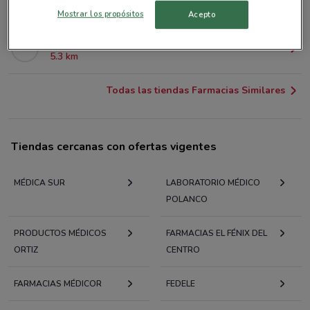
5.1 km
ABIERTO
Mostrar los propósitos
Acepto
Yucatan Sur, 15 Villa Milpa Alta
5.3 km
Todas las tiendas Farmacias Similares
Tiendas cercanas con ofertas vigentes
MÉDICA SUR
LABORATORIO MÉDICO
POLANCO
PRODUCTOS MÉDICOS
FARMACIAS EL FÉNIX DEL
ORTIZ
CENTRO
FARMACIAS MÉDICOR
FEDELE