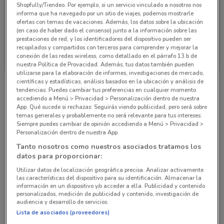
Shopfully/Tiendeo. Por ejemplo, si un servicio vinculado a nosotros nos
informa que ha navegado por un sitio de viajes, podemos mostrarle
ofertas con temas de vacaciones. Además, los datos sobre la ubicación
(en caso de haber dado el consenso) junto a la información sobre las
prestaciones de red, y los identificadores del dispositivo pueden ser
recopilados y compartidos con terceros para comprender y mejorar la
Farmacias YZA
Farmacias YZA
conexión de las redes wireless, como detallado en el párrafo 13.b de
nuestra Política de Provacidad. Además, tus datos también pueden
Caduca el 31/08
11.9 km
Caduca el 31/08
11.9 km
utilizarse para la elaboración de informes, investigaciones de mercado,
científicas y estadísticas, análisis basados en la ubicación y análisis de
tendencias. Puedes cambiar tus preferencias en cualquier momento
Sucursales Farmacias YZA alrededor
accediendo a Menú > Privacidad > Personalización dentro de nuestra
App. Qué sucede si rechazas: Seguirás viendo publicidad, pero será sobre
temas generales y probablemente no será relevante para tus intereses.
Siempre puedes cambiar de opinión accediendo a Menú > Privacidad >
Jacobo De Lieja. 16. Col. Agricola Metropolitana.
Personalización dentro de nuestra App.
Ciudad De México
Tanto nosotros como nuestros asociados tratamos los
11.9 km
datos para proporcionar:
Utilizar datos de localización geográfica precisa. Analizar activamente
Av. Emiliano Zapata. Lt 11. San Antonio. Ciudad
las características del dispositivo para su identificación. Almacenar la
información en un dispositivo y/o acceder a ella. Publicidad y contenido
De México
personalizados, medición de publicidad y contenido, investigación de
13.4 km
audiencia y desarrollo de servicios.
Lista de asociados (proveedores)
La Mora. 12. San Lorenzo Tezonco. Tláhuac