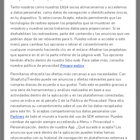
Tanto nosotros como nuestros
1014
socios almacenamos y accedemos
Todas las ofertas de esta tienda
a datos personales, como datos de navegación o identificadores únicos,
en tu dispositivo. Si seleccionas Acepto, estarás permitiendo que las
tecnologías de rastreo apoyen los propósitos que se muestran en
«nosotros y nuestros socios tratamos datos para proporcionar». Si se
deshabilitan los rastreadores, parte del contenido y los anuncios que ves
podrían dejar de ser relevantes para ti. Puedes volver a acceder a este
menú para cambiar tus opciones o retirar el consentimiento en
cualquier momento haciendo clic en el enlace «Mostrar los propósitos»
que aparece en el en la parte inferior de la página web. Tus opciones
tendrán efecto dentro de nuestro Sitio web. Para saber más, consulta
nuestra política de privacidad.
Privacy policy
Permítanos ofrecerle las ofertas más cercanas a sus necesidades: Con
Shopfully/Tiendeo puede ver anuncios y ofertas relevantes para sus
Farmacias YZA
compras diarias de acuerdo a sus gustos. Todo esto es posible gracias a
una serie de herramientas y análisis realizados en base a sus
Caduca el 31/08
11.9 km
actividades dentro de la aplicación y en las plataformas conectadas,
como se indica en el párrafo 2 de la Política de Privacidad. Para ello,
necesitamos su consentimiento sobre el uso de los datos recopilados
para este fin. Si aceptas compartiremos tus datos personales con
Partners
de todo el mundo a través del uso de SDK externos. Puedes
cambiar de opinión siempre accediendo a Menu > Privacidad >
Personalización, dentro de nuestra App. ¿Qué sucede si acepta? Los
anuncios que verá dentro de la aplicación pueden tratar temas
relacionados con su historial de navegación en plataformas externas a