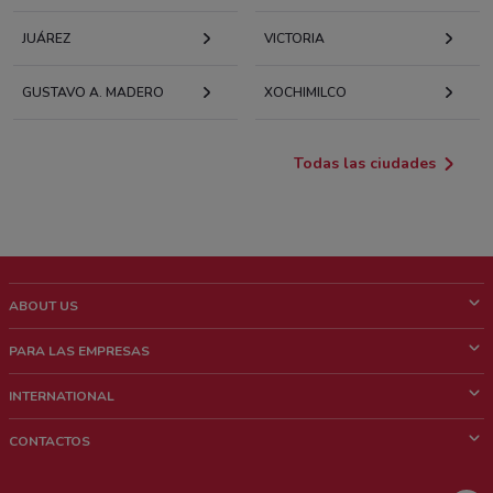
JUÁREZ
VICTORIA
GUSTAVO A. MADERO
XOCHIMILCO
Todas las ciudades
ABOUT US
¿Que es ShopFully?
PARA LAS EMPRESAS
¿Quiénes Somos?
¿Qué Hacemos?
INTERNATIONAL
News & Media
Contacto comercial
Italy
CONTACTOS
Trabaja con nosotros
Brazil
Notificaciones sobre los puntos de venta