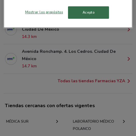
14 km
Mostrar los propósitos
Acepto
Calzada De Guadalupe . 87. Col. Prado Coapa.
Ciudad De México
14.3 km
Avenida Ronchamp. 4. Los Cedros. Ciudad De
México
14.7 km
Todas las tiendas Farmacias YZA
Tiendas cercanas con ofertas vigentes
MÉDICA SUR
LABORATORIO MÉDICO
POLANCO