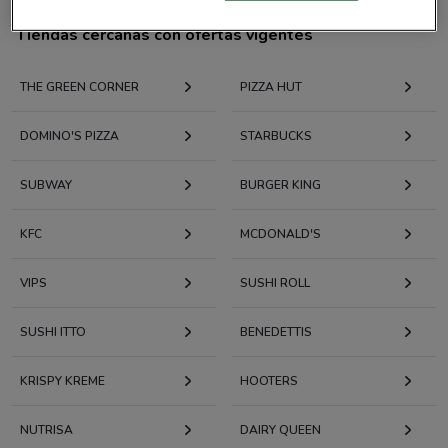
Tiendas cercanas con ofertas vigentes
THE GREEN CORNER
PIZZA HUT
DOMINO'S PIZZA
STARBUCKS
SUBWAY
BURGER KING
KFC
MCDONALD'S
VIPS
SUSHI ROLL
SUSHI ITTO
BENEDETTIS
KRISPY KREME
HOOTERS
NUTRISA
DAIRY QUEEN