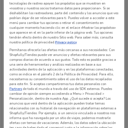
tecnologías de rastreo apoyen los propósitos que se muestran en
Todas las ofertas de esta tienda
«nosotros y nuestros socios tratamos datos para proporcionar». Si se
deshabilitan los rastreadores, parte del contenido y los anuncios que ves
podrían dejar de ser relevantes para ti. Puedes volver a acceder a este
menú para cambiar tus opciones o retirar el consentimiento en
cualquier momento haciendo clic en el enlace «Mostrar los propósitos»
que aparece en el en la parte inferior de la página web. Tus opciones
tendrán efecto dentro de nuestro Sitio web. Para saber más, consulta
nuestra política de privacidad.
Privacy policy
Permítanos ofrecerle las ofertas más cercanas a sus necesidades: Con
Shopfully/Tiendeo puede ver anuncios y ofertas relevantes para sus
compras diarias de acuerdo a sus gustos. Todo esto es posible gracias a
una serie de herramientas y análisis realizados en base a sus
actividades dentro de la aplicación y en las plataformas conectadas,
como se indica en el párrafo 2 de la Política de Privacidad. Para ello,
necesitamos su consentimiento sobre el uso de los datos recopilados
para este fin. Si aceptas compartiremos tus datos personales con
En este momento no hay ofertas vigentes
Partners
de todo el mundo a través del uso de SDK externos. Puedes
cambiar de opinión siempre accediendo a Menu > Privacidad >
Personalización, dentro de nuestra App. ¿Qué sucede si acepta? Los
anuncios que verá dentro de la aplicación pueden tratar temas
relacionados con su historial de navegación en plataformas externas a
Shopfully/Tiendeo. Por ejemplo, si un servicio vinculado a nosotros nos
informa que ha navegado por un sitio de viajes, podemos mostrarle
Sucursales Krispy Kreme alrededor
ofertas con temas de vacaciones. Además, los datos sobre la ubicación
(en caso de haber dado el consenso) junto a la información sobre las