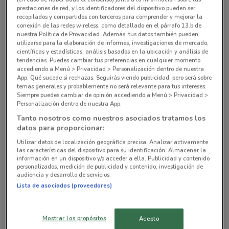
prestaciones de red, y los identificadores del dispositivo pueden ser
recopilados y compartidos con terceros para comprender y mejorar la
Calle Cañaverales Ciudad De México
conexión de las redes wireless, como detallado en el párrafo 13.b de
12.8 km
nuestra Política de Provacidad. Además, tus datos también pueden
utilizarse para la elaboración de informes, investigaciones de mercado,
científicas y estadísticas, análisis basados en la ubicación y análisis de
Calzada del Hueso Ciudad De México
tendencias. Puedes cambiar tus preferencias en cualquier momento
14.1 km
accediendo a Menú > Privacidad > Personalización dentro de nuestra
App. Qué sucede si rechazas: Seguirás viendo publicidad, pero será sobre
temas generales y probablemente no será relevante para tus intereses.
Calzada del Hueso Ciudad De México
Siempre puedes cambiar de opinión accediendo a Menú > Privacidad >
Personalización dentro de nuestra App.
14.3 km
Tanto nosotros como nuestros asociados tratamos los
datos para proporcionar:
Av. Acoxpa Ciudad De México
14.3 km
Utilizar datos de localización geográfica precisa. Analizar activamente
las características del dispositivo para su identificación. Almacenar la
información en un dispositivo y/o acceder a ella. Publicidad y contenido
personalizados, medición de publicidad y contenido, investigación de
Av. del Imán Ciudad De México
audiencia y desarrollo de servicios.
16.7 km
Lista de asociados (proveedores)
Todas las tiendas Krispy Kreme
Mostrar los propósitos
Acepto