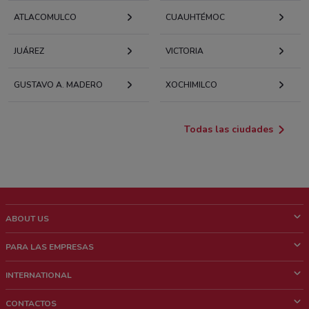
ATLACOMULCO
CUAUHTÉMOC
JUÁREZ
VICTORIA
GUSTAVO A. MADERO
XOCHIMILCO
Todas las ciudades
ABOUT US
¿Que es ShopFully?
PARA LAS EMPRESAS
¿Quiénes Somos?
¿Qué Hacemos?
INTERNATIONAL
News & Media
Contacto comercial
Italy
CONTACTOS
Trabaja con nosotros