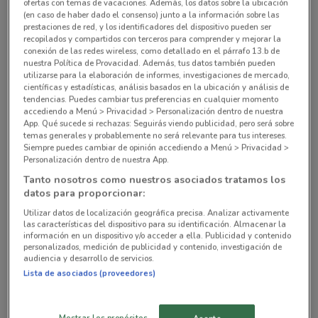
ofertas con temas de vacaciones. Además, los datos sobre la ubicación
(en caso de haber dado el consenso) junto a la información sobre las
Av. Guadalupe I. Ramirez N° 610 Ciudad De
prestaciones de red, y los identificadores del dispositivo pueden ser
recopilados y compartidos con terceros para comprender y mejorar la
México
conexión de las redes wireless, como detallado en el párrafo 13.b de
10.7 km
nuestra Política de Provacidad. Además, tus datos también pueden
utilizarse para la elaboración de informes, investigaciones de mercado,
científicas y estadísticas, análisis basados en la ubicación y análisis de
Cenicienta #204, Esquina Av. La Turba Ciudad De
tendencias. Puedes cambiar tus preferencias en cualquier momento
México
accediendo a Menú > Privacidad > Personalización dentro de nuestra
App. Qué sucede si rechazas: Seguirás viendo publicidad, pero será sobre
11.6 km
temas generales y probablemente no será relevante para tus intereses.
Siempre puedes cambiar de opinión accediendo a Menú > Privacidad >
Personalización dentro de nuestra App.
Av. 16 de Septiembre No. 33 Ciudad De México
Tanto nosotros como nuestros asociados tratamos los
11.6 km
datos para proporcionar:
Utilizar datos de localización geográfica precisa. Analizar activamente
Calzada de San Lorenzo No. 60 Ciudad De México
las características del dispositivo para su identificación. Almacenar la
12 km
información en un dispositivo y/o acceder a ella. Publicidad y contenido
personalizados, medición de publicidad y contenido, investigación de
audiencia y desarrollo de servicios.
Plaza Acequia Lote 3-6 Ciudad De México
Lista de asociados (proveedores)
13.4 km