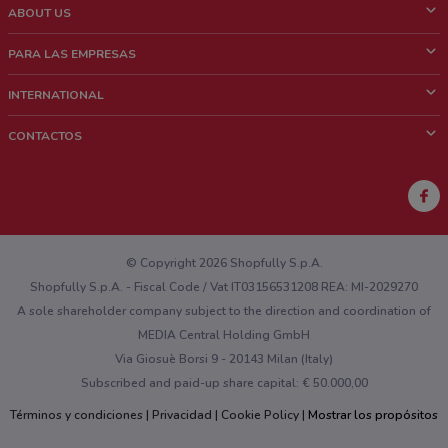
ABOUT US
¿Que es ShopFully?
PARA LAS EMPRESAS
¿Quiénes Somos?
¿Qué Hacemos?
INTERNATIONAL
News & Media
Contacto comercial
Italy
CONTACTOS
Trabaja con nosotros
Brazil
Notificaciones sobre los puntos de venta
France
Notificaciones sobre los folletos
Australia
¿Encontraste un problema en la web o en la aplicación?
New Zealand
© Copyright 2026 Shopfully S.p.A.
Shopfully S.p.A. - Fiscal Code / Vat IT03156531208 REA: MI-2029270
A sole shareholder company subject to the direction and coordination of
MEDIA Central Holding GmbH
Via Giosuè Borsi 9 - 20143 Milan (Italy)
Subscribed and paid-up share capital: € 50.000,00
Términos y condiciones
Privacidad
Cookie Policy
Mostrar los propósitos