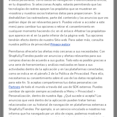
en tu dispositivo. Si seleccionas Acepto, estarás permitiendo que las
Todas las ofertas de esta tienda
tecnologías de rastreo apoyen los propósitos que se muestran en
«nosotros y nuestros socios tratamos datos para proporcionar». Si se
deshabilitan los rastreadores, parte del contenido y los anuncios que ves
podrían dejar de ser relevantes para ti. Puedes volver a acceder a este
menú para cambiar tus opciones o retirar el consentimiento en
cualquier momento haciendo clic en el enlace «Mostrar los propósitos»
que aparece en el en la parte inferior de la página web. Tus opciones
tendrán efecto dentro de nuestro Sitio web. Para saber más, consulta
nuestra política de privacidad.
Privacy policy
Permítanos ofrecerle las ofertas más cercanas a sus necesidades: Con
Shopfully/Tiendeo puede ver anuncios y ofertas relevantes para sus
compras diarias de acuerdo a sus gustos. Todo esto es posible gracias a
una serie de herramientas y análisis realizados en base a sus
actividades dentro de la aplicación y en las plataformas conectadas,
como se indica en el párrafo 2 de la Política de Privacidad. Para ello,
necesitamos su consentimiento sobre el uso de los datos recopilados
En este momento no hay ofertas vigentes
para este fin. Si aceptas compartiremos tus datos personales con
Partners
de todo el mundo a través del uso de SDK externos. Puedes
cambiar de opinión siempre accediendo a Menu > Privacidad >
Personalización, dentro de nuestra App. ¿Qué sucede si acepta? Los
anuncios que verá dentro de la aplicación pueden tratar temas
relacionados con su historial de navegación en plataformas externas a
Shopfully/Tiendeo. Por ejemplo, si un servicio vinculado a nosotros nos
Sucursales Laboratorio Médico Polanco alrededor
informa que ha navegado por un sitio de viajes, podemos mostrarle