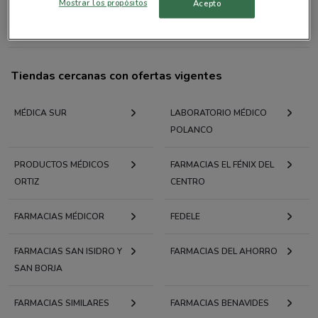
Mostrar los propósitos
Acepto
Todas las tiendas Laboratorio Médico Polanco
Tiendas cercanas con ofertas vigentes
MÉDICA SUR
LABORATORIO MÉDICO
POLANCO
PRODUCTOS MÉDICOS
FARMACIAS EL FÉNIX DEL
ORTIZ
CENTRO
FARMACIAS MÉDICOR
FEDELE
FARMACIAS SAN ISIDRO Y
FARMACIAS DEL AHORRO
SAN BORJA
FARMACIAS SIMILARES
FARMACIAS BENAVIDES