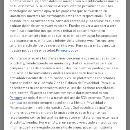
a datos personales, como datos de navegación o identificadores únicos,
en tu dispositivo. Si seleccionas Acepto, estarás permitiendo que las
tecnologías de rastreo apoyen los propósitos que se muestran en
Todas las ofertas de esta tienda
«nosotros y nuestros socios tratamos datos para proporcionar». Si se
deshabilitan los rastreadores, parte del contenido y los anuncios que ves
podrían dejar de ser relevantes para ti. Puedes volver a acceder a este
menú para cambiar tus opciones o retirar el consentimiento en
cualquier momento haciendo clic en el enlace «Mostrar los propósitos»
que aparece en el en la parte inferior de la página web. Tus opciones
tendrán efecto dentro de nuestro Sitio web. Para saber más, consulta
nuestra política de privacidad.
Privacy policy
Permítanos ofrecerle las ofertas más cercanas a sus necesidades: Con
Shopfully/Tiendeo puede ver anuncios y ofertas relevantes para sus
compras diarias de acuerdo a sus gustos. Todo esto es posible gracias a
una serie de herramientas y análisis realizados en base a sus
actividades dentro de la aplicación y en las plataformas conectadas,
como se indica en el párrafo 2 de la Política de Privacidad. Para ello,
necesitamos su consentimiento sobre el uso de los datos recopilados
para este fin. Si aceptas compartiremos tus datos personales con
En este momento no hay ofertas vigentes
Partners
de todo el mundo a través del uso de SDK externos. Puedes
cambiar de opinión siempre accediendo a Menu > Privacidad >
Personalización, dentro de nuestra App. ¿Qué sucede si acepta? Los
anuncios que verá dentro de la aplicación pueden tratar temas
relacionados con su historial de navegación en plataformas externas a
Shopfully/Tiendeo. Por ejemplo, si un servicio vinculado a nosotros nos
informa que ha navegado por un sitio de viajes, podemos mostrarle
Sucursales Laboratorio Médico Polanco alrededor