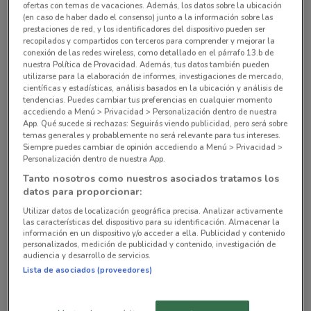
ofertas con temas de vacaciones. Además, los datos sobre la ubicación
(en caso de haber dado el consenso) junto a la información sobre las
prestaciones de red, y los identificadores del dispositivo pueden ser
recopilados y compartidos con terceros para comprender y mejorar la
Av. Guadalupe I. Ramirez N° 610 Ciudad De
conexión de las redes wireless, como detallado en el párrafo 13.b de
México
nuestra Política de Provacidad. Además, tus datos también pueden
10.7 km
utilizarse para la elaboración de informes, investigaciones de mercado,
científicas y estadísticas, análisis basados en la ubicación y análisis de
tendencias. Puedes cambiar tus preferencias en cualquier momento
Cenicienta #204, Esquina Av. La Turba Ciudad De
accediendo a Menú > Privacidad > Personalización dentro de nuestra
App. Qué sucede si rechazas: Seguirás viendo publicidad, pero será sobre
México
temas generales y probablemente no será relevante para tus intereses.
11.6 km
Siempre puedes cambiar de opinión accediendo a Menú > Privacidad >
Personalización dentro de nuestra App.
Av. 16 de Septiembre No. 33 Ciudad De México
Tanto nosotros como nuestros asociados tratamos los
datos para proporcionar:
11.6 km
Utilizar datos de localización geográfica precisa. Analizar activamente
las características del dispositivo para su identificación. Almacenar la
Calzada de San Lorenzo No. 60 Ciudad De México
información en un dispositivo y/o acceder a ella. Publicidad y contenido
12 km
personalizados, medición de publicidad y contenido, investigación de
audiencia y desarrollo de servicios.
Lista de asociados (proveedores)
Plaza Acequia Lote 3-6 Ciudad De México
13.4 km