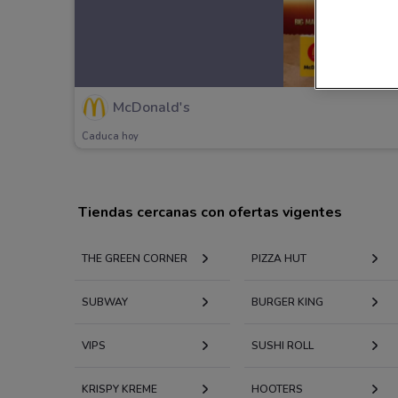
McDonald's
Caduca hoy
Tiendas cercanas con ofertas vigentes
THE GREEN CORNER
PIZZA HUT
SUBWAY
BURGER KING
VIPS
SUSHI ROLL
KRISPY KREME
HOOTERS