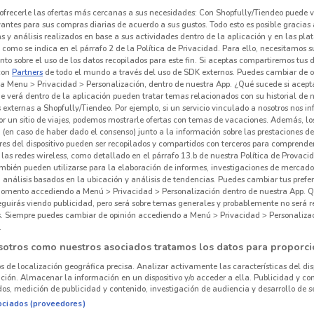
ofrecerle las ofertas más cercanas a sus necesidades: Con Shopfully/Tiendeo puede v
vantes para sus compras diarias de acuerdo a sus gustos. Todo esto es posible gracias 
 y análisis realizados en base a sus actividades dentro de la aplicación y en las pl
como se indica en el párrafo 2 de la Política de Privacidad. Para ello, necesitamos s
to sobre el uso de los datos recopilados para este fin. Si aceptas compartiremos tus 
con
Partners
de todo el mundo a través del uso de SDK externos. Puedes cambiar de o
a Menu > Privacidad > Personalización, dentro de nuestra App. ¿Qué sucede si acept
e verá dentro de la aplicación pueden tratar temas relacionados con su historial de
externas a Shopfully/Tiendeo. Por ejemplo, si un servicio vinculado a nosotros nos i
r un sitio de viajes, podemos mostrarle ofertas con temas de vacaciones. Además, lo
 (en caso de haber dado el consenso) junto a la información sobre las prestaciones de 
res del dispositivo pueden ser recopilados y compartidos con terceros para comprende
 las redes wireless, como detallado en el párrafo 13.b de nuestra Política de Provac
mbién pueden utilizarse para la elaboración de informes, investigaciones de mercado,
, análisis basados en la ubicación y análisis de tendencias. Puedes cambiar tus prefe
omento accediendo a Menú > Privacidad > Personalización dentro de nuestra App. Q
eguirás viendo publicidad, pero será sobre temas generales y probablemente no será r
es. Siempre puedes cambiar de opinión accediendo a Menú > Privacidad > Personaliza
.
sotros como nuestros asociados tratamos los datos para proporci
os de localización geográfica precisa. Analizar activamente las características del dis
ación. Almacenar la información en un dispositivo y/o acceder a ella. Publicidad y co
os, medición de publicidad y contenido, investigación de audiencia y desarrollo de se
ociados (proveedores)