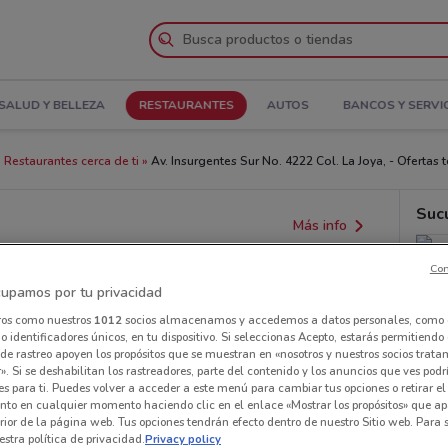
SALUD Y BELLEZA
RESTAURANTES
AUTOS
BANCOS Y SERVI
Restaurantes cerca de ti
Av. Insurgentes Sur No. 4222 Col. La Joya, - Ofertas 
Suc
Más info
Con
upamos por tu privacidad
ros como nuestros
1012
socios almacenamos y accedemos a datos personales, como 
 identificadores únicos, en tu dispositivo. Si seleccionas Acepto, estarás permitiendo
de rastreo apoyen los propósitos que se muestran en «nosotros y nuestros socios trat
». Si se deshabilitan los rastreadores, parte del contenido y los anuncios que ves podr
es para ti. Puedes volver a acceder a este menú para cambiar tus opciones o retirar el
nto en cualquier momento haciendo clic en el enlace «Mostrar los propósitos» que ap
erior de la página web. Tus opciones tendrán efecto dentro de nuestro Sitio web. Para
stra política de privacidad.
Privacy policy