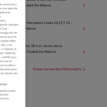
er anuncios y
NO.4991, Ciudad De México
a una serie de
8 km
ataformas
u
datos
Paseo de la Herradura Lotes 11,12 Y 13 ,
pinión siempre
Ciudad De México
a? Los
 navegación en
8.3 km
nforma que ha
s datos sobre
red, y los
Redencion No. 55 Col. Arcos de la
r y mejorar la
Magdalena, Ciudad De México
idad. Además,
 científicas y
9 km
rencias en
ué sucede si
Todas las tiendas McDonald's
elevante para
ción dentro de
onar:
positivo para
ntenido
rvicios.