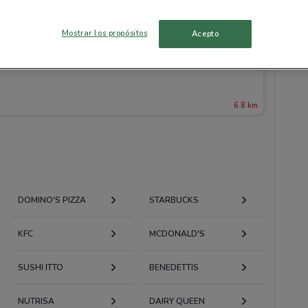
Mostrar los propósitos
Acepto
6.8 km
DOMINO'S PIZZA
STARBUCKS
KFC
MCDONALD'S
SUSHI ITTO
BENEDETTIS
NUTRISA
DAIRY QUEEN