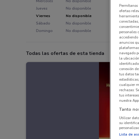
Miércoles
No disponible
Permítanos 
Jueves
No disponible
ofertas rele
Viernes
No disponible
herramientas
conectadas, 
Sábado
No disponible
consentimien
Domingo
No disponible
personales 
accediendo 
anuncios qu
plataformas 
Todas las ofertas de esta tienda
navegado po
la ubicación
identificado
conexión de
tus datos ta
estadísticas
cualquier m
rechazas: S
tus interes
nuestra App
Tanto no
Utilizar dat
su identific
personalizad
Lista de as