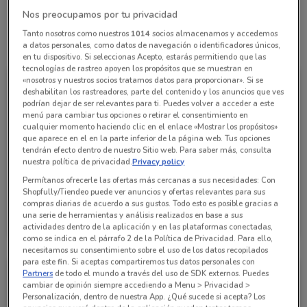
Nos preocupamos por tu privacidad
Tanto nosotros como nuestros
1014
socios almacenamos y accedemos
Todas las ofertas de esta tienda
a datos personales, como datos de navegación o identificadores únicos,
en tu dispositivo. Si seleccionas Acepto, estarás permitiendo que las
tecnologías de rastreo apoyen los propósitos que se muestran en
«nosotros y nuestros socios tratamos datos para proporcionar». Si se
deshabilitan los rastreadores, parte del contenido y los anuncios que ves
podrían dejar de ser relevantes para ti. Puedes volver a acceder a este
menú para cambiar tus opciones o retirar el consentimiento en
cualquier momento haciendo clic en el enlace «Mostrar los propósitos»
que aparece en el en la parte inferior de la página web. Tus opciones
tendrán efecto dentro de nuestro Sitio web. Para saber más, consulta
nuestra política de privacidad.
Privacy policy
Permítanos ofrecerle las ofertas más cercanas a sus necesidades: Con
Shopfully/Tiendeo puede ver anuncios y ofertas relevantes para sus
compras diarias de acuerdo a sus gustos. Todo esto es posible gracias a
Nissan
una serie de herramientas y análisis realizados en base a sus
actividades dentro de la aplicación y en las plataformas conectadas,
Caduca el 05/08
1.1 km
como se indica en el párrafo 2 de la Política de Privacidad. Para ello,
necesitamos su consentimiento sobre el uso de los datos recopilados
para este fin. Si aceptas compartiremos tus datos personales con
Partners
de todo el mundo a través del uso de SDK externos. Puedes
cambiar de opinión siempre accediendo a Menu > Privacidad >
Personalización, dentro de nuestra App. ¿Qué sucede si acepta? Los