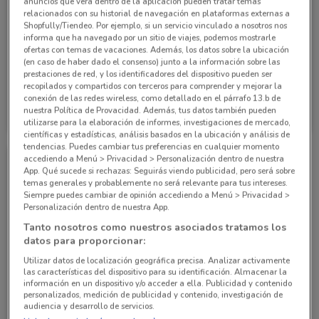
anuncios que verá dentro de la aplicación pueden tratar temas
relacionados con su historial de navegación en plataformas externas a
Shopfully/Tiendeo. Por ejemplo, si un servicio vinculado a nosotros nos
informa que ha navegado por un sitio de viajes, podemos mostrarle
ofertas con temas de vacaciones. Además, los datos sobre la ubicación
(en caso de haber dado el consenso) junto a la información sobre las
NUEVO
NUEVO
prestaciones de red, y los identificadores del dispositivo pueden ser
recopilados y compartidos con terceros para comprender y mejorar la
conexión de las redes wireless, como detallado en el párrafo 13.b de
Nissan
Nissan
nuestra Política de Provacidad. Además, tus datos también pueden
utilizarse para la elaboración de informes, investigaciones de mercado,
Caduca el 05/08
1.1 km
Caduca el 05/08
1.1 km
científicas y estadísticas, análisis basados en la ubicación y análisis de
tendencias. Puedes cambiar tus preferencias en cualquier momento
accediendo a Menú > Privacidad > Personalización dentro de nuestra
App. Qué sucede si rechazas: Seguirás viendo publicidad, pero será sobre
temas generales y probablemente no será relevante para tus intereses.
Siempre puedes cambiar de opinión accediendo a Menú > Privacidad >
Personalización dentro de nuestra App.
Tanto nosotros como nuestros asociados tratamos los
datos para proporcionar:
Utilizar datos de localización geográfica precisa. Analizar activamente
NUEVO
las características del dispositivo para su identificación. Almacenar la
información en un dispositivo y/o acceder a ella. Publicidad y contenido
personalizados, medición de publicidad y contenido, investigación de
Nissan
audiencia y desarrollo de servicios.