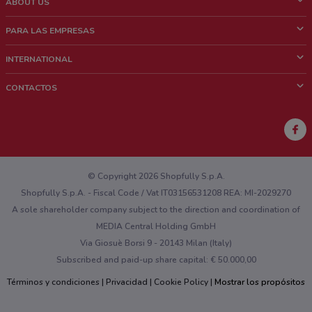
ABOUT US
¿Que es ShopFully?
PARA LAS EMPRESAS
¿Quiénes Somos?
¿Qué Hacemos?
INTERNATIONAL
News & Media
Contacto comercial
Italy
CONTACTOS
Trabaja con nosotros
Brazil
Notificaciones sobre los puntos de venta
France
Notificaciones sobre los folletos
Australia
¿Encontraste un problema en la web o en la aplicación?
New Zealand
© Copyright 2026 Shopfully S.p.A.
Shopfully S.p.A. - Fiscal Code / Vat IT03156531208 REA: MI-2029270
A sole shareholder company subject to the direction and coordination of
MEDIA Central Holding GmbH
Via Giosuè Borsi 9 - 20143 Milan (Italy)
Subscribed and paid-up share capital: € 50.000,00
Términos y condiciones
Privacidad
Cookie Policy
Mostrar los propósitos