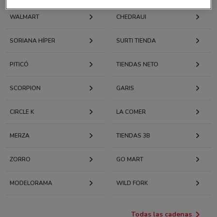
WALMART
CHEDRAUI
SORIANA HÍPER
SURTI TIENDA
PITICÓ
TIENDAS NETO
SCORPION
GARIS
CIRCLE K
LA COMER
MERZA
TIENDAS 3B
ZORRO
GO MART
MODELORAMA
WILD FORK
Todas las cadenas