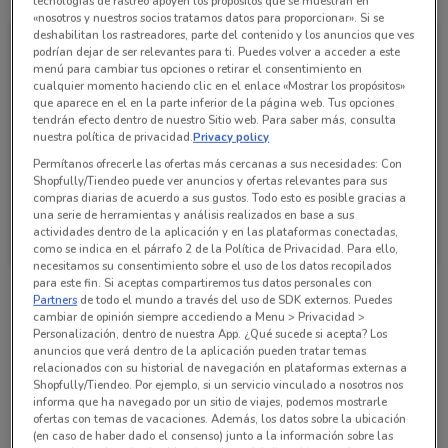
tecnologías de rastreo apoyen los propósitos que se muestran en
«nosotros y nuestros socios tratamos datos para proporcionar». Si se
deshabilitan los rastreadores, parte del contenido y los anuncios que ves
podrían dejar de ser relevantes para ti. Puedes volver a acceder a este
menú para cambiar tus opciones o retirar el consentimiento en
cualquier momento haciendo clic en el enlace «Mostrar los propósitos»
que aparece en el en la parte inferior de la página web. Tus opciones
tendrán efecto dentro de nuestro Sitio web. Para saber más, consulta
nuestra política de privacidad.
Privacy policy
Permítanos ofrecerle las ofertas más cercanas a sus necesidades: Con
Shopfully/Tiendeo puede ver anuncios y ofertas relevantes para sus
compras diarias de acuerdo a sus gustos. Todo esto es posible gracias a
una serie de herramientas y análisis realizados en base a sus
Walmart Express
actividades dentro de la aplicación y en las plataformas conectadas,
como se indica en el párrafo 2 de la Política de Privacidad. Para ello,
Caduca el 31/12
726 m
necesitamos su consentimiento sobre el uso de los datos recopilados
para este fin. Si aceptas compartiremos tus datos personales con
Partners
de todo el mundo a través del uso de SDK externos. Puedes
cambiar de opinión siempre accediendo a Menu > Privacidad >
Sucursales Walmart Express alrededor
Personalización, dentro de nuestra App. ¿Qué sucede si acepta? Los
anuncios que verá dentro de la aplicación pueden tratar temas
relacionados con su historial de navegación en plataformas externas a
A.v Revolución , 1817 Cuauhtémoc (cdmx)
Shopfully/Tiendeo. Por ejemplo, si un servicio vinculado a nosotros nos
informa que ha navegado por un sitio de viajes, podemos mostrarle
1.1 km
ofertas con temas de vacaciones. Además, los datos sobre la ubicación
(en caso de haber dado el consenso) junto a la información sobre las