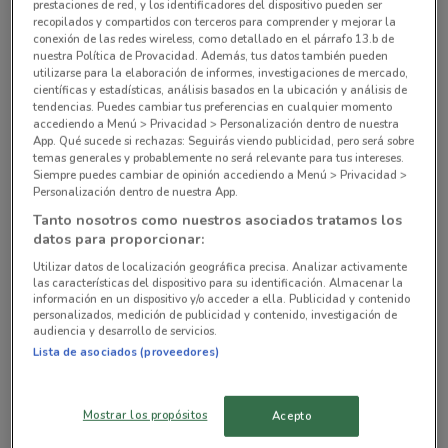
prestaciones de red, y los identificadores del dispositivo pueden ser
A.v San Jeronimo, 273 Calle Iglesia La Magdalena
recopilados y compartidos con terceros para comprender y mejorar la
Contreras
conexión de las redes wireless, como detallado en el párrafo 13.b de
nuestra Política de Provacidad. Además, tus datos también pueden
2 km
utilizarse para la elaboración de informes, investigaciones de mercado,
científicas y estadísticas, análisis basados en la ubicación y análisis de
Real de Mayorazgo 130 Coyoacán
tendencias. Puedes cambiar tus preferencias en cualquier momento
accediendo a Menú > Privacidad > Personalización dentro de nuestra
2.3 km
App. Qué sucede si rechazas: Seguirás viendo publicidad, pero será sobre
temas generales y probablemente no será relevante para tus intereses.
Siempre puedes cambiar de opinión accediendo a Menú > Privacidad >
Calzada de los Leones 242 Álvaro Obregón
Personalización dentro de nuestra App.
(cdmx)
Tanto nosotros como nuestros asociados tratamos los
2.5 km
datos para proporcionar:
Utilizar datos de localización geográfica precisa. Analizar activamente
A.v Miguel Angel de Quevedo 870 Coyoacán
las características del dispositivo para su identificación. Almacenar la
información en un dispositivo y/o acceder a ella. Publicidad y contenido
2.6 km
personalizados, medición de publicidad y contenido, investigación de
audiencia y desarrollo de servicios.
Todas las tiendas Walmart Express
Lista de asociados (proveedores)
Mostrar los propósitos
Acepto
Tiendas cercanas con ofertas vigentes