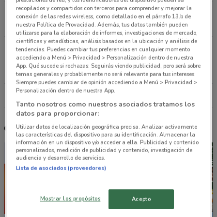
recopilados y compartidos con terceros para comprender y mejorar la
Anillo Periférico Sur, 4690 Coyoacán
conexión de las redes wireless, como detallado en el párrafo 13.b de
10.9 km
CERRADO
nuestra Política de Provacidad. Además, tus datos también pueden
utilizarse para la elaboración de informes, investigaciones de mercado,
científicas y estadísticas, análisis basados en la ubicación y análisis de
Vialidad de la Barranca #6 Huixquilucan De
tendencias. Puedes cambiar tus preferencias en cualquier momento
accediendo a Menú > Privacidad > Personalización dentro de nuestra
Degollado
App. Qué sucede si rechazas: Seguirás viendo publicidad, pero será sobre
11.7 km
CERRADO
temas generales y probablemente no será relevante para tus intereses.
Siempre puedes cambiar de opinión accediendo a Menú > Privacidad >
Personalización dentro de nuestra App.
Todas las tiendas Lacoste
Tanto nosotros como nuestros asociados tratamos los
datos para proporcionar:
Otros catálogos cercanos
Utilizar datos de localización geográfica precisa. Analizar activamente
las características del dispositivo para su identificación. Almacenar la
información en un dispositivo y/o acceder a ella. Publicidad y contenido
personalizados, medición de publicidad y contenido, investigación de
audiencia y desarrollo de servicios.
Lista de asociados (proveedores)
Mostrar los propósitos
Acepto