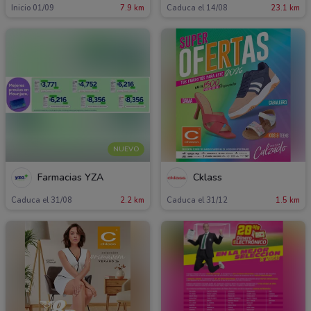
Inicio 01/09
7.9 km
Caduca el 14/08
23.1 km
NUEVO
Farmacias YZA
Cklass
Caduca el 31/08
2.2 km
Caduca el 31/12
1.5 km