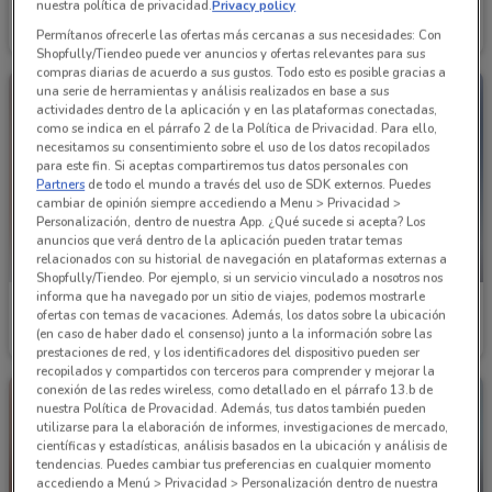
Cklass
Cklass
nuestra política de privacidad.
Privacy policy
Permítanos ofrecerle las ofertas más cercanas a sus necesidades: Con
Caduca el 30/09
1.5 km
Caduca el 31/08
1.5 km
Shopfully/Tiendeo puede ver anuncios y ofertas relevantes para sus
compras diarias de acuerdo a sus gustos. Todo esto es posible gracias a
una serie de herramientas y análisis realizados en base a sus
actividades dentro de la aplicación y en las plataformas conectadas,
como se indica en el párrafo 2 de la Política de Privacidad. Para ello,
necesitamos su consentimiento sobre el uso de los datos recopilados
para este fin. Si aceptas compartiremos tus datos personales con
Partners
de todo el mundo a través del uso de SDK externos. Puedes
cambiar de opinión siempre accediendo a Menu > Privacidad >
Personalización, dentro de nuestra App. ¿Qué sucede si acepta? Los
anuncios que verá dentro de la aplicación pueden tratar temas
relacionados con su historial de navegación en plataformas externas a
PRÓXIMAMENTE
Shopfully/Tiendeo. Por ejemplo, si un servicio vinculado a nosotros nos
informa que ha navegado por un sitio de viajes, podemos mostrarle
Cklass
Cklass
ofertas con temas de vacaciones. Además, los datos sobre la ubicación
(en caso de haber dado el consenso) junto a la información sobre las
Caduca el 31/08
1.5 km
Inicio 15/09
1.5 km
prestaciones de red, y los identificadores del dispositivo pueden ser
recopilados y compartidos con terceros para comprender y mejorar la
conexión de las redes wireless, como detallado en el párrafo 13.b de
nuestra Política de Provacidad. Además, tus datos también pueden
utilizarse para la elaboración de informes, investigaciones de mercado,
científicas y estadísticas, análisis basados en la ubicación y análisis de
tendencias. Puedes cambiar tus preferencias en cualquier momento
accediendo a Menú > Privacidad > Personalización dentro de nuestra