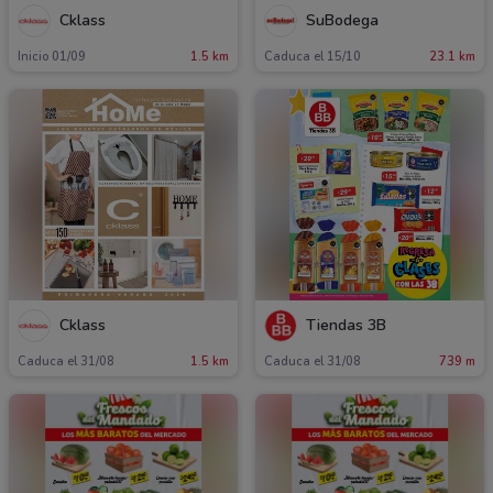
Cklass
SuBodega
Inicio 01/09
1.5 km
Caduca el 15/10
23.1 km
Cklass
Tiendas 3B
Caduca el 31/08
1.5 km
Caduca el 31/08
739 m