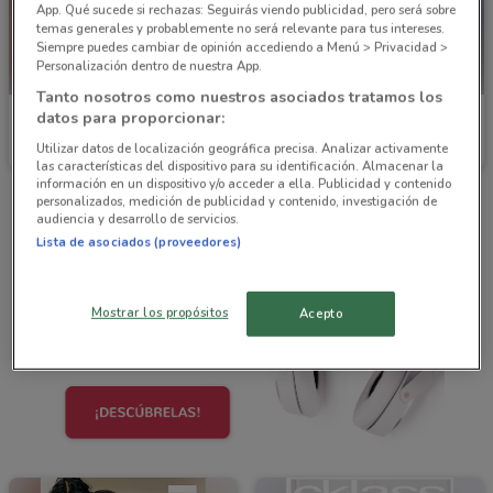
App. Qué sucede si rechazas: Seguirás viendo publicidad, pero será sobre
temas generales y probablemente no será relevante para tus intereses.
Siempre puedes cambiar de opinión accediendo a Menú > Privacidad >
Personalización dentro de nuestra App.
Tanto nosotros como nuestros asociados tratamos los
datos para proporcionar:
Price Shoes
Cklass
Utilizar datos de localización geográfica precisa. Analizar activamente
Caduca el 31/12
6.3 km
Caduca el 31/08
1.5 km
las características del dispositivo para su identificación. Almacenar la
información en un dispositivo y/o acceder a ella. Publicidad y contenido
personalizados, medición de publicidad y contenido, investigación de
audiencia y desarrollo de servicios.
Lista de asociados (proveedores)
Mostrar los propósitos
Acepto