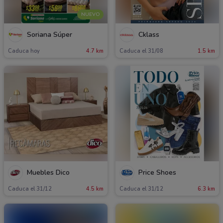
NUEVO
Soriana Súper
Cklass
Caduca hoy
4.7 km
Caduca el 31/08
1.5 km
Muebles Dico
Price Shoes
Caduca el 31/12
4.5 km
Caduca el 31/12
6.3 km