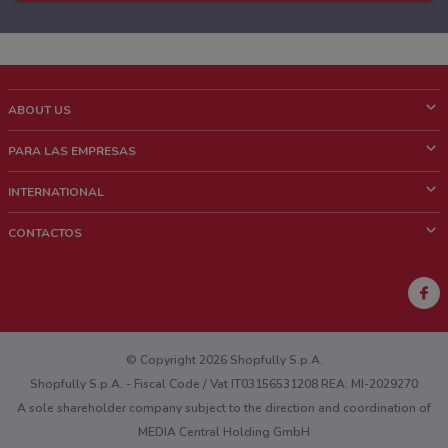
ABOUT US
¿Que es ShopFully?
PARA LAS EMPRESAS
¿Quiénes Somos?
¿Qué Hacemos?
INTERNATIONAL
News & Media
Contacto comercial
Italy
CONTACTOS
Trabaja con nosotros
Brazil
Notificaciones sobre los puntos de venta
France
Notificaciones sobre los folletos
Australia
¿Encontraste un problema en la web o en la aplicación?
New Zealand
© Copyright 2026 Shopfully S.p.A.
Shopfully S.p.A. - Fiscal Code / Vat IT03156531208 REA: MI-2029270
A sole shareholder company subject to the direction and coordination of
MEDIA Central Holding GmbH