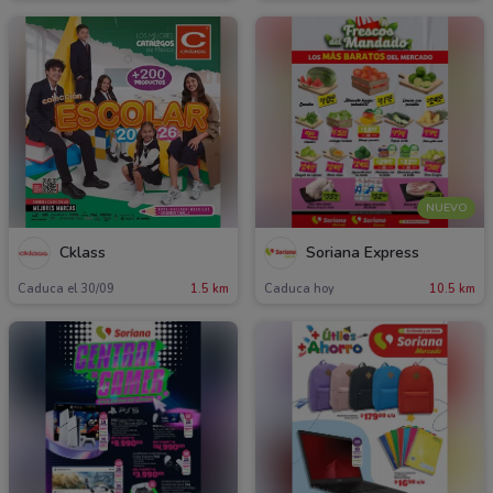
NUEVO
Cklass
Soriana Express
Caduca el 30/09
1.5 km
Caduca hoy
10.5 km