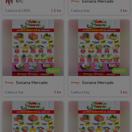
KFC
Soriana Mercado
Caduca el 18/01
1.5 km
Caduca hoy
3 km
NUEVO
NUEVO
Soriana Mercado
Soriana Mercado
Caduca hoy
3 km
Caduca hoy
3 km