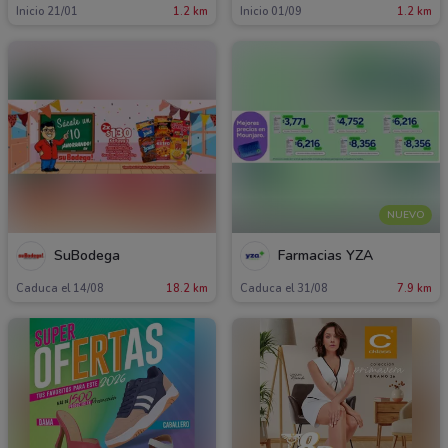
Inicio 21/01
1.2 km
Inicio 01/09
1.2 km
NUEVO
SuBodega
Farmacias YZA
Caduca el 14/08
18.2 km
Caduca el 31/08
7.9 km