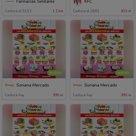
Farmacias Similares
KFC
Caduca el 31/12
1.2 km
Caduca el 18/01
815 m
NUEVO
NUEVO
Soriana Mercado
Soriana Mercado
Caduca hoy
995 m
Caduca hoy
995 m