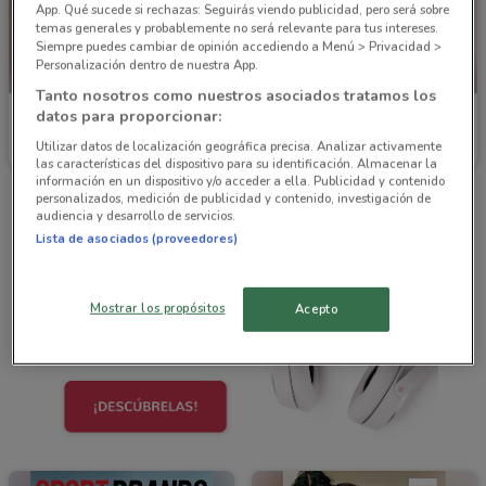
App. Qué sucede si rechazas: Seguirás viendo publicidad, pero será sobre
temas generales y probablemente no será relevante para tus intereses.
Siempre puedes cambiar de opinión accediendo a Menú > Privacidad >
Personalización dentro de nuestra App.
NUEVO
Tanto nosotros como nuestros asociados tratamos los
datos para proporcionar:
Price Shoes
AKÁ Superbodega
Utilizar datos de localización geográfica precisa. Analizar activamente
Caduca el 31/12
671 m
Caduca hoy
22.6 km
las características del dispositivo para su identificación. Almacenar la
información en un dispositivo y/o acceder a ella. Publicidad y contenido
personalizados, medición de publicidad y contenido, investigación de
audiencia y desarrollo de servicios.
Lista de asociados (proveedores)
Mostrar los propósitos
Acepto