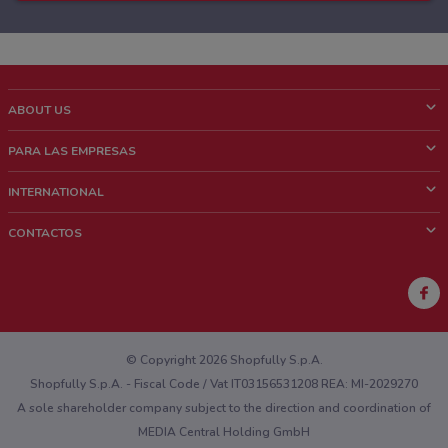
ABOUT US
¿Que es ShopFully?
PARA LAS EMPRESAS
¿Quiénes Somos?
¿Qué Hacemos?
INTERNATIONAL
News & Media
Contacto comercial
Italy
CONTACTOS
Trabaja con nosotros
Brazil
Notificaciones sobre los puntos de venta
France
Notificaciones sobre los folletos
Australia
¿Encontraste un problema en la web o en la aplicación?
New Zealand
© Copyright 2026 Shopfully S.p.A.
Shopfully S.p.A. - Fiscal Code / Vat IT03156531208 REA: MI-2029270
A sole shareholder company subject to the direction and coordination of
MEDIA Central Holding GmbH