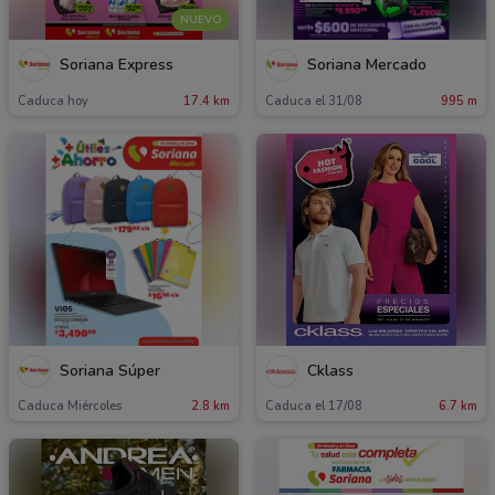
NUEVO
Soriana Express
Soriana Mercado
Caduca hoy
17.4 km
Caduca el 31/08
995 m
Soriana Súper
Cklass
Caduca Miércoles
2.8 km
Caduca el 17/08
6.7 km