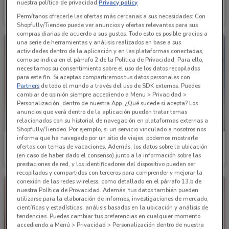
Cklass
Cklass
nuestra política de privacidad.
Privacy policy
Permítanos ofrecerle las ofertas más cercanas a sus necesidades: Con
Caduca el 30/09
6.7 km
Caduca el 31/08
6.7 km
Shopfully/Tiendeo puede ver anuncios y ofertas relevantes para sus
compras diarias de acuerdo a sus gustos. Todo esto es posible gracias a
una serie de herramientas y análisis realizados en base a sus
actividades dentro de la aplicación y en las plataformas conectadas,
como se indica en el párrafo 2 de la Política de Privacidad. Para ello,
necesitamos su consentimiento sobre el uso de los datos recopilados
para este fin. Si aceptas compartiremos tus datos personales con
Partners
de todo el mundo a través del uso de SDK externos. Puedes
cambiar de opinión siempre accediendo a Menu > Privacidad >
Personalización, dentro de nuestra App. ¿Qué sucede si acepta? Los
anuncios que verá dentro de la aplicación pueden tratar temas
relacionados con su historial de navegación en plataformas externas a
PRÓXIMAMENTE
Shopfully/Tiendeo. Por ejemplo, si un servicio vinculado a nosotros nos
informa que ha navegado por un sitio de viajes, podemos mostrarle
Cklass
Cklass
ofertas con temas de vacaciones. Además, los datos sobre la ubicación
(en caso de haber dado el consenso) junto a la información sobre las
Caduca el 31/08
6.7 km
Inicio 15/09
6.7 km
prestaciones de red, y los identificadores del dispositivo pueden ser
recopilados y compartidos con terceros para comprender y mejorar la
conexión de las redes wireless, como detallado en el párrafo 13.b de
nuestra Política de Provacidad. Además, tus datos también pueden
utilizarse para la elaboración de informes, investigaciones de mercado,
científicas y estadísticas, análisis basados en la ubicación y análisis de
tendencias. Puedes cambiar tus preferencias en cualquier momento
accediendo a Menú > Privacidad > Personalización dentro de nuestra