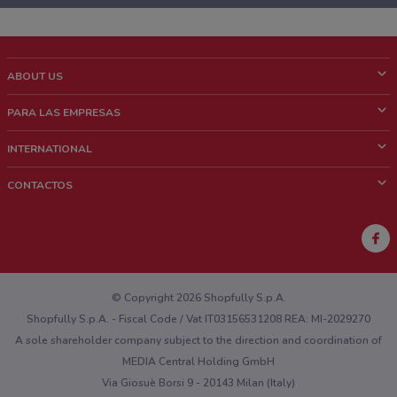
ABOUT US
¿Que es ShopFully?
PARA LAS EMPRESAS
¿Quiénes Somos?
¿Qué Hacemos?
INTERNATIONAL
News & Media
Contacto comercial
Italy
CONTACTOS
Trabaja con nosotros
Brazil
Notificaciones sobre los puntos de venta
France
Notificaciones sobre los folletos
Australia
¿Encontraste un problema en la web o en la aplicación?
New Zealand
© Copyright 2026 Shopfully S.p.A.
Shopfully S.p.A. - Fiscal Code / Vat IT03156531208 REA: MI-2029270
A sole shareholder company subject to the direction and coordination of
MEDIA Central Holding GmbH
Via Giosuè Borsi 9 - 20143 Milan (Italy)