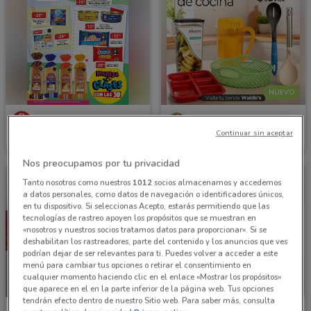
NUEVO
Tiendas 3B
Waldos
Continuar sin aceptar
Caduca el 31/08
677 m
Caduca el 16/08
520 m
Nos preocupamos por tu privacidad
Tanto nosotros como nuestros
1012
socios almacenamos y accedemos
a datos personales, como datos de navegación o identificadores únicos,
en tu dispositivo. Si seleccionas Acepto, estarás permitiendo que las
tecnologías de rastreo apoyen los propósitos que se muestran en
«nosotros y nuestros socios tratamos datos para proporcionar». Si se
deshabilitan los rastreadores, parte del contenido y los anuncios que ves
podrían dejar de ser relevantes para ti. Puedes volver a acceder a este
menú para cambiar tus opciones o retirar el consentimiento en
cualquier momento haciendo clic en el enlace «Mostrar los propósitos»
NUEVO
que aparece en el en la parte inferior de la página web. Tus opciones
tendrán efecto dentro de nuestro Sitio web. Para saber más, consulta