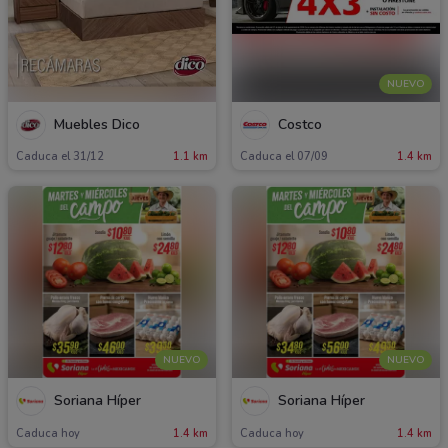
NUEVO
Muebles Dico
Costco
Caduca el 31/12
1.1 km
Caduca el 07/09
1.4 km
NUEVO
NUEVO
Soriana Híper
Soriana Híper
Caduca hoy
1.4 km
Caduca hoy
1.4 km