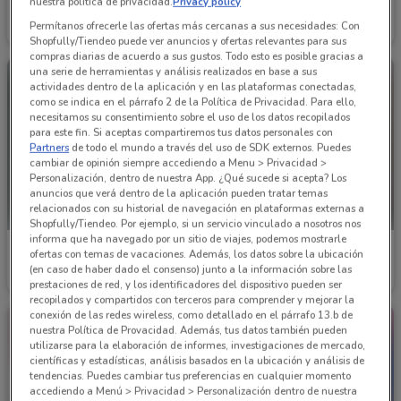
Liverpool
Farmacias YZA
nuestra política de privacidad.
Privacy policy
Permítanos ofrecerle las ofertas más cercanas a sus necesidades: Con
Caduca el 16/08
803 m
Caduca el 31/08
5.4 km
Shopfully/Tiendeo puede ver anuncios y ofertas relevantes para sus
compras diarias de acuerdo a sus gustos. Todo esto es posible gracias a
una serie de herramientas y análisis realizados en base a sus
actividades dentro de la aplicación y en las plataformas conectadas,
como se indica en el párrafo 2 de la Política de Privacidad. Para ello,
necesitamos su consentimiento sobre el uso de los datos recopilados
para este fin. Si aceptas compartiremos tus datos personales con
Partners
de todo el mundo a través del uso de SDK externos. Puedes
cambiar de opinión siempre accediendo a Menu > Privacidad >
Personalización, dentro de nuestra App. ¿Qué sucede si acepta? Los
anuncios que verá dentro de la aplicación pueden tratar temas
relacionados con su historial de navegación en plataformas externas a
Shopfully/Tiendeo. Por ejemplo, si un servicio vinculado a nosotros nos
informa que ha navegado por un sitio de viajes, podemos mostrarle
Interceramic
Vianney
ofertas con temas de vacaciones. Además, los datos sobre la ubicación
(en caso de haber dado el consenso) junto a la información sobre las
Caduca el 03/10
1.5 km
Caduca el 31/12
67 m
prestaciones de red, y los identificadores del dispositivo pueden ser
recopilados y compartidos con terceros para comprender y mejorar la
conexión de las redes wireless, como detallado en el párrafo 13.b de
nuestra Política de Provacidad. Además, tus datos también pueden
utilizarse para la elaboración de informes, investigaciones de mercado,
científicas y estadísticas, análisis basados en la ubicación y análisis de
tendencias. Puedes cambiar tus preferencias en cualquier momento
accediendo a Menú > Privacidad > Personalización dentro de nuestra