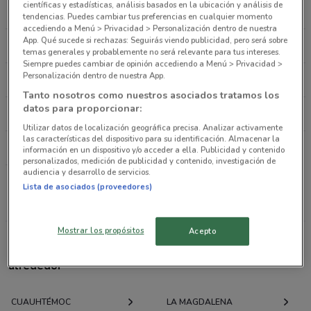
científicas y estadísticas, análisis basados en la ubicación y análisis de
SORIANA HÍPER
CITY CLUB
Enrique F. Granados # 6, Local E, Col. Algarín
tendencias. Puedes cambiar tus preferencias en cualquier momento
accediendo a Menú > Privacidad > Personalización dentro de nuestra
Cuauhtémoc (cdmx)
App. Qué sucede si rechazas: Seguirás viendo publicidad, pero será sobre
FRESKO
SORIANA SÚPER
279 m
temas generales y probablemente no será relevante para tus intereses.
Siempre puedes cambiar de opinión accediendo a Menú > Privacidad >
Personalización dentro de nuestra App.
SORIANA MERCADO
SORIANA EXPRESS
Enrique F Granados COL. ALGARIN ENTRE
Tanto nosotros como nuestros asociados tratamos los
ESQUINA JUAN HERNANDEZ Y DAVALOS Ciudad
datos para proporcionar:
CASA LEY
ZARA
De México
Utilizar datos de localización geográfica precisa. Analizar activamente
279 m
las características del dispositivo para su identificación. Almacenar la
PULL & BEAR
información en un dispositivo y/o acceder a ella. Publicidad y contenido
personalizados, medición de publicidad y contenido, investigación de
Esparta 2 Esquina Con Eje Central Benito Juárez
audiencia y desarrollo de servicios.
(cdmx)
Lista de asociados (proveedores)
Todas las cadenas
281 m
Mostrar los propósitos
Acepto
calle castilla #2, colonia alamos Benito Juárez
Ofertas folletos y catálogos por ciudad a tu
286 m
alrededor
EJE C LAZARO C NINO PERD N 303 Cuauhtémoc
CUAUHTÉMOC
(cdmx)
LA MAGDALENA