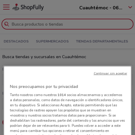
Cuauhtémoc - 06880
DESTACADOS
SUPERMERCADOS
TIENDAS DEPARTAMENTALES
Busca tiendas y sucursales en Cuauhtémoc
Elige una categoría
Continuar sin aceptar
Todas las categorías
Nos preocupamos por tu privacidad
Busca una cadena
Tanto nosotros como nuestros
1014
socios almacenamos y accedemos
a datos personales, como datos de navegación o identificadores únicos,
en tu dispositivo. Si seleccionas Acepto, estarás permitiendo que las
tecnologías de rastreo apoyen los propósitos que se muestran en
«nosotros y nuestros socios tratamos datos para proporcionar». Si se
deshabilitan los rastreadores, parte del contenido y los anuncios que ves
Lista
Mapa
podrían dejar de ser relevantes para ti. Puedes volver a acceder a este
menú para cambiar tus opciones o retirar el consentimiento en