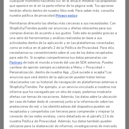
cualquier momento haciendo clic en el enlace «Mostrar los propósitos»
Bolivar No. 482 Col. Algarin Ciudad De México
que aparece en el en la parte inferior de la página web. Tus opciones
126 m
tendrán efecto dentro de nuestro Sitio web. Para saber más, consulta
nuestra política de privacidad.
Privacy policy
Permítanos ofrecerle las ofertas más cercanas a sus necesidades: Con
Calle Bolivar No. 574 Ciudad De México
Shopfully/Tiendeo puede ver anuncios y ofertas relevantes para sus
128 m
compras diarias de acuerdo a sus gustos. Todo esto es posible gracias a
una serie de herramientas y análisis realizados en base a sus
actividades dentro de la aplicación y en las plataformas conectadas,
Bolivar 595 Alamos - Local. 2-A Calle Simon
como se indica en el párrafo 2 de la Política de Privacidad. Para ello,
Bolibar y Alfonso XIII Ciudad De México
necesitamos su consentimiento sobre el uso de los datos recopilados
para este fin. Si aceptas compartiremos tus datos personales con
202 m
Partners
de todo el mundo a través del uso de SDK externos. Puedes
cambiar de opinión siempre accediendo a Menu > Privacidad >
Personalización, dentro de nuestra App. ¿Qué sucede si acepta? Los
Isabela catolica No. 500B Ciudad De México
Cadenas más cercanas con ofertas vigentes
anuncios que verá dentro de la aplicación pueden tratar temas
238 m
relacionados con su historial de navegación en plataformas externas a
Shopfully/Tiendeo. Por ejemplo, si un servicio vinculado a nosotros nos
STEREN
WALMART
informa que ha navegado por un sitio de viajes, podemos mostrarle
3 Sur (Jose Peon Contreras), 56 Ciudad De México
ofertas con temas de vacaciones. Además, los datos sobre la ubicación
252 m
(en caso de haber dado el consenso) junto a la información sobre las
OFFICE DEPOT
COPPEL
prestaciones de red, y los identificadores del dispositivo pueden ser
recopilados y compartidos con terceros para comprender y mejorar la
Bolivar 457 Acc. B Ciudad De México
conexión de las redes wireless, como detallado en el párrafo 13.b de
CHEDRAUI
TELCEL
nuestra Política de Provacidad. Además, tus datos también pueden
271 m
utilizarse para la elaboración de informes, investigaciones de mercado,