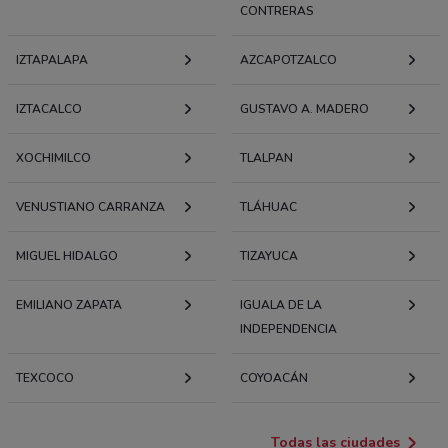
371 m
CONTRERAS
IZTAPALAPA
EJE CENTRAL LAZARO CARDENAS NIÑO PERDIDO
AZCAPOTZALCO
ENTRE DOCTOR BOLAÑOS CACHO Y DOCTOR
MORONES PRIETO EJE 3 SUR, COL. BUENOS AIRES
IZTACALCO
GUSTAVO A. MADERO
Cuauhtémoc (cdmx)
371 m
XOCHIMILCO
TLALPAN
Eje Central Lazaro Cardenas Ni?o Perdido N? 303,
VENUSTIANO CARRANZA
TLÁHUAC
Entre Las Calles Doctor Bola?os Cacho Y Doctor
Morones Prieto Eje 3 Sur, Df Ciudad De México
MIGUEL HIDALGO
TIZAYUCA
374 m
EMILIANO ZAPATA
IGUALA DE LA
Calle Eje Central Lazaro Cardenas Niño Perdido #
INDEPENDENCIA
303 Col Buenos Aires Entre Calle Dr Bolaños
Cacho y Dr Morones Prieto Eje 3 Sur Buenavista
TEXCOCO
COYOACÁN
(cuauhtémoc)
374 m
Todas las ciudades