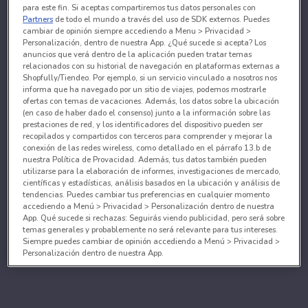
para este fin. Si aceptas compartiremos tus datos personales con
Partners
de todo el mundo a través del uso de SDK externos. Puedes
cambiar de opinión siempre accediendo a Menu > Privacidad >
Personalización, dentro de nuestra App. ¿Qué sucede si acepta? Los
anuncios que verá dentro de la aplicación pueden tratar temas
relacionados con su historial de navegación en plataformas externas a
Shopfully/Tiendeo. Por ejemplo, si un servicio vinculado a nosotros nos
informa que ha navegado por un sitio de viajes, podemos mostrarle
ofertas con temas de vacaciones. Además, los datos sobre la ubicación
(en caso de haber dado el consenso) junto a la información sobre las
prestaciones de red, y los identificadores del dispositivo pueden ser
recopilados y compartidos con terceros para comprender y mejorar la
conexión de las redes wireless, como detallado en el párrafo 13.b de
nuestra Política de Provacidad. Además, tus datos también pueden
utilizarse para la elaboración de informes, investigaciones de mercado,
científicas y estadísticas, análisis basados en la ubicación y análisis de
tendencias. Puedes cambiar tus preferencias en cualquier momento
accediendo a Menú > Privacidad > Personalización dentro de nuestra
App. Qué sucede si rechazas: Seguirás viendo publicidad, pero será sobre
temas generales y probablemente no será relevante para tus intereses.
Siempre puedes cambiar de opinión accediendo a Menú > Privacidad >
Personalización dentro de nuestra App.
Tanto nosotros como nuestros asociados tratamos los
datos para proporcionar:
Utilizar datos de localización geográfica precisa. Analizar activamente