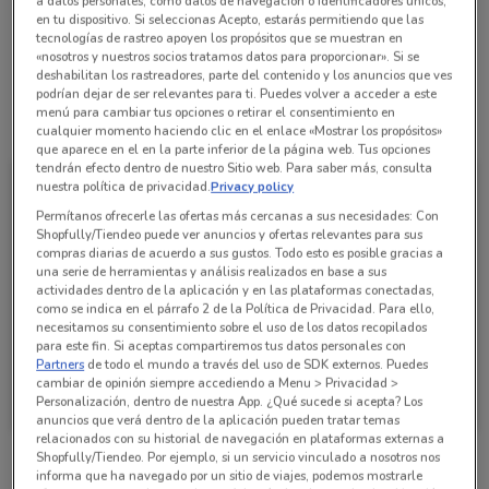
(55) 4117 1400
a datos personales, como datos de navegación o identificadores únicos,
en tu dispositivo. Si seleccionas Acepto, estarás permitiendo que las
tecnologías de rastreo apoyen los propósitos que se muestran en
The Home Depot Aragón 8647
«nosotros y nuestros socios tratamos datos para proporcionar». Si se
deshabilitan los rastreadores, parte del contenido y los anuncios que ves
podrían dejar de ser relevantes para ti. Puedes volver a acceder a este
menú para cambiar tus opciones o retirar el consentimiento en
Todas las ofertas de esta tienda
cualquier momento haciendo clic en el enlace «Mostrar los propósitos»
que aparece en el en la parte inferior de la página web. Tus opciones
tendrán efecto dentro de nuestro Sitio web. Para saber más, consulta
nuestra política de privacidad.
Privacy policy
Permítanos ofrecerle las ofertas más cercanas a sus necesidades: Con
Shopfully/Tiendeo puede ver anuncios y ofertas relevantes para sus
compras diarias de acuerdo a sus gustos. Todo esto es posible gracias a
una serie de herramientas y análisis realizados en base a sus
actividades dentro de la aplicación y en las plataformas conectadas,
como se indica en el párrafo 2 de la Política de Privacidad. Para ello,
necesitamos su consentimiento sobre el uso de los datos recopilados
para este fin. Si aceptas compartiremos tus datos personales con
Partners
de todo el mundo a través del uso de SDK externos. Puedes
The Home Depot
cambiar de opinión siempre accediendo a Menu > Privacidad >
Personalización, dentro de nuestra App. ¿Qué sucede si acepta? Los
Caduca Miércoles
2.6 km
anuncios que verá dentro de la aplicación pueden tratar temas
relacionados con su historial de navegación en plataformas externas a
Shopfully/Tiendeo. Por ejemplo, si un servicio vinculado a nosotros nos
informa que ha navegado por un sitio de viajes, podemos mostrarle