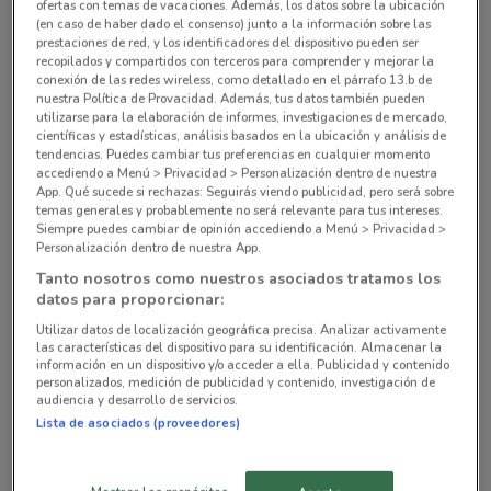
Sucursales The Home Depot alrededor
ofertas con temas de vacaciones. Además, los datos sobre la ubicación
(en caso de haber dado el consenso) junto a la información sobre las
prestaciones de red, y los identificadores del dispositivo pueden ser
recopilados y compartidos con terceros para comprender y mejorar la
Vía José María Morelos Km 20.5 Ecatepec De
conexión de las redes wireless, como detallado en el párrafo 13.b de
Morelos
nuestra Política de Provacidad. Además, tus datos también pueden
utilizarse para la elaboración de informes, investigaciones de mercado,
3.2 km
CERRADO
científicas y estadísticas, análisis basados en la ubicación y análisis de
tendencias. Puedes cambiar tus preferencias en cualquier momento
accediendo a Menú > Privacidad > Personalización dentro de nuestra
Vía López Portillo #105Col. Zacuatitla San
App. Qué sucede si rechazas: Seguirás viendo publicidad, pero será sobre
Francisco Coacalco
temas generales y probablemente no será relevante para tus intereses.
11.7 km
CERRADO
Siempre puedes cambiar de opinión accediendo a Menú > Privacidad >
Personalización dentro de nuestra App.
Tanto nosotros como nuestros asociados tratamos los
Av. Fortuna #334Col. Magdalena de la Salinas
datos para proporcionar:
Gustavo A Madero
Utilizar datos de localización geográfica precisa. Analizar activamente
13.3 km
CERRADO
las características del dispositivo para su identificación. Almacenar la
información en un dispositivo y/o acceder a ella. Publicidad y contenido
personalizados, medición de publicidad y contenido, investigación de
Carretera Federal México-Pachuca Km. 36.5Col.
audiencia y desarrollo de servicios.
Hueyotenco San Martín Azcatepec
Lista de asociados (proveedores)
16.7 km
CERRADO