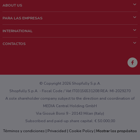
ABOUT US
¿Que es ShopFully?
PARA LAS EMPRESAS
¿Quiénes Somos?
¿Qué Hacemos?
INTERNATIONAL
News & Media
Contacto comercial
Italy
CONTACTOS
Trabaja con nosotros
Brazil
Notificaciones sobre los puntos de venta
France
Notificaciones sobre los folletos
Australia
¿Encontraste un problema en la web o en la aplicación?
New Zealand
© Copyright 2026 Shopfully S.p.A.
Shopfully S.p.A. - Fiscal Code / Vat IT03156531208 REA: MI-2029270
A sole shareholder company subject to the direction and coordination of
MEDIA Central Holding GmbH
Via Giosuè Borsi 9 - 20143 Milan (Italy)
Subscribed and paid-up share capital: € 50.000,00
Términos y condiciones
Privacidad
Cookie Policy
Mostrar los propósitos