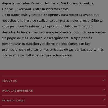
departamentales
Palacio de Hierro
,
Sanborns
,
Suburbia
,
Coppel
,
Liverpool
, entre muchísimas otras.
No lo dudes más y entra a
ShopFully
para recibir la ayuda que
necesitas a la hora de realizar tu compra al mejor
precio
. Elige la
categoría
que te interese y hojea los
folletos online
para
descubrir la tienda más cercana que ofrece el producto que buscas
sin pagar de más. Además,
descargándote la App
podrás
personalizar tu elección y recibirás notificaciones con las
promociones
y
ofertas
en los artículos de las tiendas que te más
interesan y los
folletos
siempre actualizados.
ABOUT US
¿Que es ShopFully?
PARA LAS EMPRESAS
¿Quiénes Somos?
¿Qué Hacemos?
INTERNATIONAL
News & Media
Contacto comercial