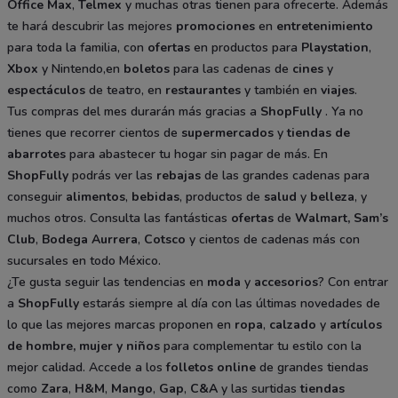
Office Max
,
Telmex
y muchas otras tienen para ofrecerte. Además
te hará descubrir las mejores
promociones
en
entretenimiento
para toda la familia, con
ofertas
en productos para
Playstation
,
Xbox
y Nintendo,en
boletos
para las cadenas de
cines
y
espectáculos
de teatro, en
restaurantes
y también en
viajes
.
Tus compras del mes durarán más gracias a
ShopFully
. Ya no
tienes que recorrer cientos de
supermercados
y
tiendas de
abarrotes
para abastecer tu hogar sin pagar de más. En
ShopFully
podrás ver las
rebajas
de las grandes cadenas para
conseguir
alimentos
,
bebidas
, productos de
salud
y
belleza
, y
muchos otros. Consulta las fantásticas
ofertas
de
Walmart
,
Sam’s
Club
,
Bodega Aurrera
,
Cotsco
y cientos de cadenas más con
sucursales en todo México.
¿Te gusta seguir las tendencias en
moda
y
accesorios
? Con entrar
a
ShopFully
estarás siempre al día con las últimas novedades de
lo que las mejores marcas proponen en
ropa
,
calzado
y
artículos
de hombre, mujer y niños
para complementar tu estilo con la
mejor calidad. Accede a los
folletos online
de grandes tiendas
como
Zara
,
H&M
,
Mango
,
Gap
,
C&A
y las surtidas
tiendas