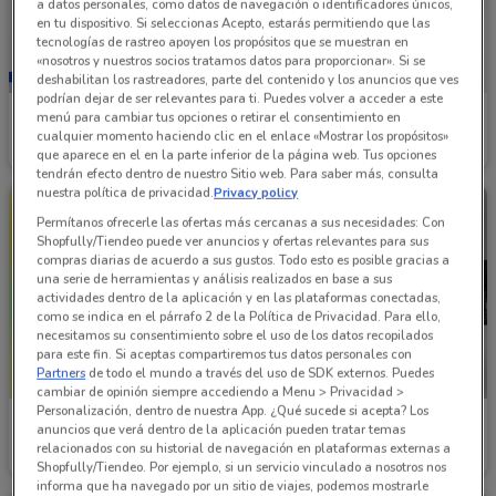
a datos personales, como datos de navegación o identificadores únicos,
en tu dispositivo. Si seleccionas Acepto, estarás permitiendo que las
tecnologías de rastreo apoyen los propósitos que se muestran en
«nosotros y nuestros socios tratamos datos para proporcionar». Si se
deshabilitan los rastreadores, parte del contenido y los anuncios que ves
podrían dejar de ser relevantes para ti. Puedes volver a acceder a este
Farmacias Benavides
Farmacias YZA
menú para cambiar tus opciones o retirar el consentimiento en
cualquier momento haciendo clic en el enlace «Mostrar los propósitos»
que aparece en el en la parte inferior de la página web. Tus opciones
Caduca el 31/08
3.3 km
Caduca el 31/08
8.4 km
tendrán efecto dentro de nuestro Sitio web. Para saber más, consulta
nuestra política de privacidad.
Privacy policy
Permítanos ofrecerle las ofertas más cercanas a sus necesidades: Con
Shopfully/Tiendeo puede ver anuncios y ofertas relevantes para sus
compras diarias de acuerdo a sus gustos. Todo esto es posible gracias a
una serie de herramientas y análisis realizados en base a sus
actividades dentro de la aplicación y en las plataformas conectadas,
como se indica en el párrafo 2 de la Política de Privacidad. Para ello,
necesitamos su consentimiento sobre el uso de los datos recopilados
para este fin. Si aceptas compartiremos tus datos personales con
Partners
de todo el mundo a través del uso de SDK externos. Puedes
cambiar de opinión siempre accediendo a Menu > Privacidad >
Personalización, dentro de nuestra App. ¿Qué sucede si acepta? Los
Farmacia San Pablo
GNC
anuncios que verá dentro de la aplicación pueden tratar temas
relacionados con su historial de navegación en plataformas externas a
Caduca el 13/09
1.2 km
Caduca el 30/08
2.5 km
Shopfully/Tiendeo. Por ejemplo, si un servicio vinculado a nosotros nos
informa que ha navegado por un sitio de viajes, podemos mostrarle