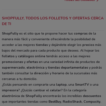
SHOPFULLY, TODOS LOS FOLLETOS Y OFERTAS CERCA
DE TI
ShopFully
es el sitio que te propone hacer tus
compras
de la
manera más fácil y conveniente ofreciéndote la posibilidad de
acceder a las mejores
tiendas
y dejándote elegir los
precios
más
bajos del mercado para cada producto que desees. Al hojear los
folletos
y
catálogos
online
tendrás acceso a las mejores
promociones
y
ofertas
en una variedad infinita de productos de
supermercado
,
electrónica
y
tiendas departamentales
y podrás
también consultar la
dirección
y
horario
de la sucursales más
cercanas a tu domicilio.
¿Estás pensando en comprarte una
laptop
, una
SmartTV
o una
impresora
? ¿Quizás cambiar el
celular
? En la categoría
electrónica
de
ShopFully
encontrarás los increíbles
descuentos
que importantes tiendas como
BestBuy
,
RadioShack
,
Compucity
,