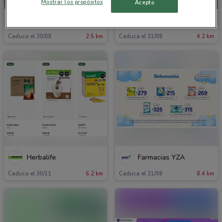
Mostrar los propósitos
Acepto
GNC
Farmatodo
Caduca el 30/08
2.5 km
Caduca el 31/08
4.2 km
Herbalife
Farmacias YZA
Caduca el 30/11
6.2 km
Caduca el 31/08
8.4 km