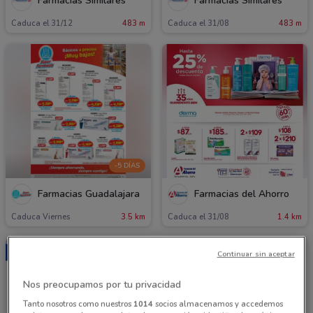
Farmacias Similares
Farmacias Similares
Caduca el 31/12
483 m
Caduca el 31/08
483 m
-5 DÍAS
Farmacias Guadalajara
Farmacias del Ahorro
Caduca Viernes
3.5 km
Caduca el 31/08
1.4 km
Continuar sin aceptar
Nos preocupamos por tu privacidad
Tanto nosotros como nuestros
1014
socios almacenamos y accedemos