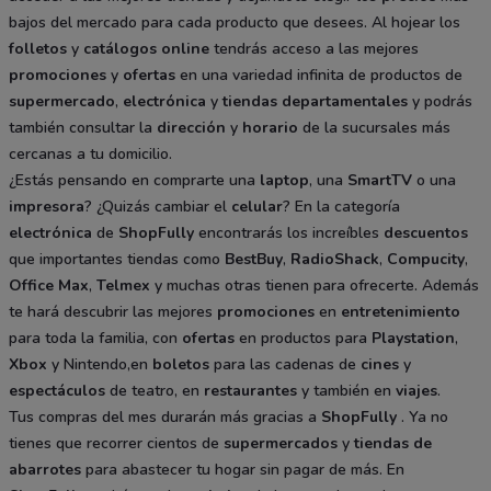
bajos del mercado para cada producto que desees. Al hojear los
folletos
y
catálogos
online
tendrás acceso a las mejores
promociones
y
ofertas
en una variedad infinita de productos de
supermercado
,
electrónica
y
tiendas departamentales
y podrás
también consultar la
dirección
y
horario
de la sucursales más
cercanas a tu domicilio.
¿Estás pensando en comprarte una
laptop
, una
SmartTV
o una
impresora
? ¿Quizás cambiar el
celular
? En la categoría
electrónica
de
ShopFully
encontrarás los increíbles
descuentos
que importantes tiendas como
BestBuy
,
RadioShack
,
Compucity
,
Office Max
,
Telmex
y muchas otras tienen para ofrecerte. Además
te hará descubrir las mejores
promociones
en
entretenimiento
para toda la familia, con
ofertas
en productos para
Playstation
,
Xbox
y Nintendo,en
boletos
para las cadenas de
cines
y
espectáculos
de teatro, en
restaurantes
y también en
viajes
.
Tus compras del mes durarán más gracias a
ShopFully
. Ya no
tienes que recorrer cientos de
supermercados
y
tiendas de
abarrotes
para abastecer tu hogar sin pagar de más. En