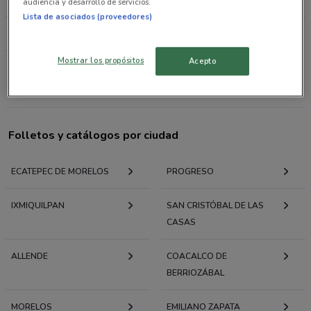
CALIENTE CASINO
REINO ANIMAL
audiencia y desarrollo de servicios.
Lista de asociados (proveedores)
HARMON HALL
Mostrar los propósitos
Acepto
Todas las cadenas
Folletos y catálogos por ciudad
ECATEPEC DE MORELOS
PROGRESO
IXMIQUILPAN
SAN CRISTÓBAL DE LAS
CASAS
ALLENDE
COACALCO DE
BERRIOZÁBAL
MORELOS
EMILIANO ZAPATA