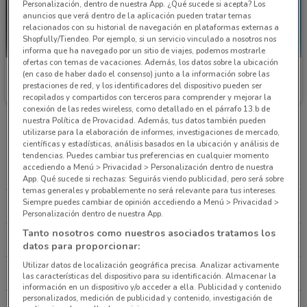
Personalización, dentro de nuestra App. ¿Qué sucede si acepta? Los
anuncios que verá dentro de la aplicación pueden tratar temas
relacionados con su historial de navegación en plataformas externas a
Shopfully/Tiendeo. Por ejemplo, si un servicio vinculado a nosotros nos
informa que ha navegado por un sitio de viajes, podemos mostrarle
ofertas con temas de vacaciones. Además, los datos sobre la ubicación
Nespresso
Playmobil
(en caso de haber dado el consenso) junto a la información sobre las
prestaciones de red, y los identificadores del dispositivo pueden ser
21.8 km
recopilados y compartidos con terceros para comprender y mejorar la
conexión de las redes wireless, como detallado en el párrafo 13.b de
nuestra Política de Provacidad. Además, tus datos también pueden
utilizarse para la elaboración de informes, investigaciones de mercado,
Cadenas de Ocio
científicas y estadísticas, análisis basados en la ubicación y análisis de
tendencias. Puedes cambiar tus preferencias en cualquier momento
accediendo a Menú > Privacidad > Personalización dentro de nuestra
PETCO
MASKOTA
App. Qué sucede si rechazas: Seguirás viendo publicidad, pero será sobre
temas generales y probablemente no será relevante para tus intereses.
Siempre puedes cambiar de opinión accediendo a Menú > Privacidad >
CINEMEX
CINÉPOLIS
Personalización dentro de nuestra App.
Tanto nosotros como nuestros asociados tratamos los
RECÓRCHOLIS
PLAY CITY
datos para proporcionar:
Utilizar datos de localización geográfica precisa. Analizar activamente
LA PISTA
INTERLINGUA
las características del dispositivo para su identificación. Almacenar la
información en un dispositivo y/o acceder a ella. Publicidad y contenido
personalizados, medición de publicidad y contenido, investigación de