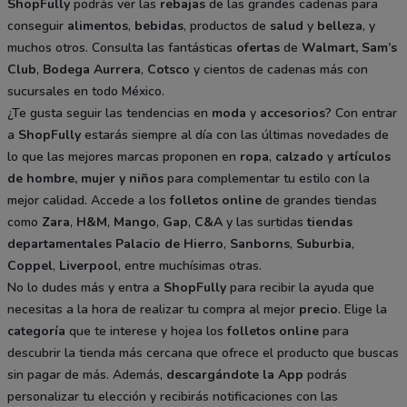
ShopFully
podrás ver las
rebajas
de las grandes cadenas para
conseguir
alimentos
,
bebidas
, productos de
salud
y
belleza
, y
muchos otros. Consulta las fantásticas
ofertas
de
Walmart
,
Sam’s
Club
,
Bodega Aurrera
,
Cotsco
y cientos de cadenas más con
sucursales en todo México.
¿Te gusta seguir las tendencias en
moda
y
accesorios
? Con entrar
a
ShopFully
estarás siempre al día con las últimas novedades de
lo que las mejores marcas proponen en
ropa
,
calzado
y
artículos
de hombre, mujer y niños
para complementar tu estilo con la
mejor calidad. Accede a los
folletos online
de grandes tiendas
como
Zara
,
H&M
,
Mango
,
Gap
,
C&A
y las surtidas
tiendas
departamentales
Palacio de Hierro
,
Sanborns
,
Suburbia
,
Coppel
,
Liverpool
, entre muchísimas otras.
No lo dudes más y entra a
ShopFully
para recibir la ayuda que
necesitas a la hora de realizar tu compra al mejor
precio
. Elige la
categoría
que te interese y hojea los
folletos online
para
descubrir la tienda más cercana que ofrece el producto que buscas
sin pagar de más. Además,
descargándote la App
podrás
personalizar tu elección y recibirás notificaciones con las