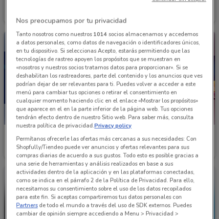
Cinemex
Promoda
Caduca el 31/12
2 km
Caduca el 06/09
2.3 km
Nos preocupamos por tu privacidad
Tanto nosotros como nuestros
1014
socios almacenamos y accedemos
a datos personales, como datos de navegación o identificadores únicos,
en tu dispositivo. Si seleccionas Acepto, estarás permitiendo que las
tecnologías de rastreo apoyen los propósitos que se muestran en
«nosotros y nuestros socios tratamos datos para proporcionar». Si se
deshabilitan los rastreadores, parte del contenido y los anuncios que ves
podrían dejar de ser relevantes para ti. Puedes volver a acceder a este
menú para cambiar tus opciones o retirar el consentimiento en
cualquier momento haciendo clic en el enlace «Mostrar los propósitos»
que aparece en el en la parte inferior de la página web. Tus opciones
tendrán efecto dentro de nuestro Sitio web. Para saber más, consulta
nuestra política de privacidad.
Privacy policy
Petco
Recórcholis
Permítanos ofrecerle las ofertas más cercanas a sus necesidades: Con
Shopfully/Tiendeo puede ver anuncios y ofertas relevantes para sus
Caduca el 23/08
13.3 km
6.2 km
compras diarias de acuerdo a sus gustos. Todo esto es posible gracias a
una serie de herramientas y análisis realizados en base a sus
actividades dentro de la aplicación y en las plataformas conectadas,
como se indica en el párrafo 2 de la Política de Privacidad. Para ello,
necesitamos su consentimiento sobre el uso de los datos recopilados
para este fin. Si aceptas compartiremos tus datos personales con
Partners
de todo el mundo a través del uso de SDK externos. Puedes
cambiar de opinión siempre accediendo a Menu > Privacidad >