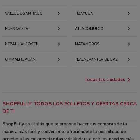
VALLE DE SANTIAGO
TIZAYUCA
BUENAVISTA
ATLACOMULCO
NEZAHUALCÓYOTL
MATAMOROS
CHIMALHUACÁN
TLALNEPANTLA DE BAZ
Todas las ciudades
SHOPFULLY, TODOS LOS FOLLETOS Y OFERTAS CERCA
DE TI
ShopFully
es el sitio que te propone hacer tus
compras
de la
manera más fácil y conveniente ofreciéndote la posibilidad de
acceder a las mejores
tiendas
y dejándote elegir los
precios
más