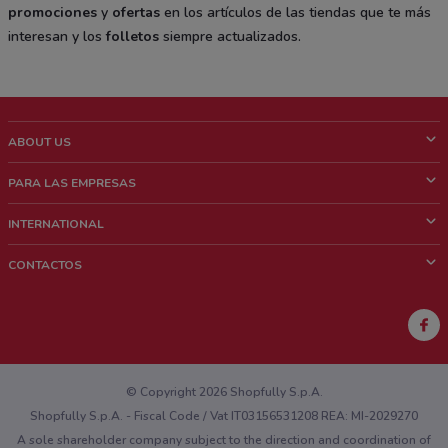
promociones
y
ofertas
en los artículos de las tiendas que te más
interesan y los
folletos
siempre actualizados.
ABOUT US
¿Que es ShopFully?
PARA LAS EMPRESAS
¿Quiénes Somos?
¿Qué Hacemos?
INTERNATIONAL
News & Media
Contacto comercial
Italy
CONTACTOS
Trabaja con nosotros
Brazil
Notificaciones sobre los puntos de venta
France
Notificaciones sobre los folletos
Australia
¿Encontraste un problema en la web o en la aplicación?
New Zealand
© Copyright 2026 Shopfully S.p.A.
Shopfully S.p.A. - Fiscal Code / Vat IT03156531208 REA: MI-2029270
A sole shareholder company subject to the direction and coordination of