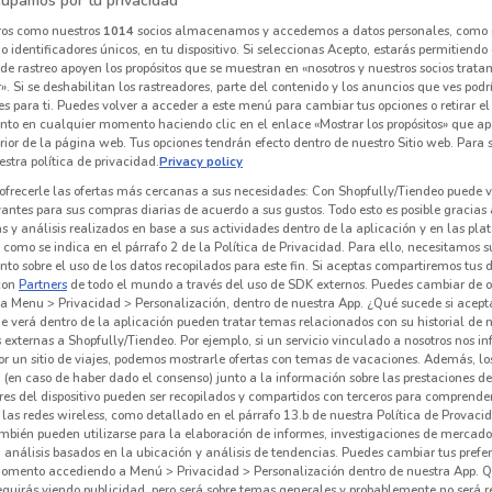
upamos por tu privacidad
ros como nuestros
1014
socios almacenamos y accedemos a datos personales, como 
 identificadores únicos, en tu dispositivo. Si seleccionas Acepto, estarás permitiendo
de rastreo apoyen los propósitos que se muestran en «nosotros y nuestros socios trat
Office Depot
Movistar
». Si se deshabilitan los rastreadores, parte del contenido y los anuncios que ves podr
es para ti. Puedes volver a acceder a este menú para cambiar tus opciones o retirar el
km
Caduca el 31/12
2.4 km
Caduca el 20/09
2.5 km
nto en cualquier momento haciendo clic en el enlace «Mostrar los propósitos» que ap
erior de la página web. Tus opciones tendrán efecto dentro de nuestro Sitio web. Para
stra política de privacidad.
Privacy policy
ofrecerle las ofertas más cercanas a sus necesidades: Con Shopfully/Tiendeo puede v
vantes para sus compras diarias de acuerdo a sus gustos. Todo esto es posible gracias 
 y análisis realizados en base a sus actividades dentro de la aplicación y en las pl
como se indica en el párrafo 2 de la Política de Privacidad. Para ello, necesitamos s
to sobre el uso de los datos recopilados para este fin. Si aceptas compartiremos tus 
con
Partners
de todo el mundo a través del uso de SDK externos. Puedes cambiar de o
a Menu > Privacidad > Personalización, dentro de nuestra App. ¿Qué sucede si acept
e verá dentro de la aplicación pueden tratar temas relacionados con su historial de
externas a Shopfully/Tiendeo. Por ejemplo, si un servicio vinculado a nosotros nos i
r un sitio de viajes, podemos mostrarle ofertas con temas de vacaciones. Además, lo
 (en caso de haber dado el consenso) junto a la información sobre las prestaciones de 
res del dispositivo pueden ser recopilados y compartidos con terceros para comprende
 las redes wireless, como detallado en el párrafo 13.b de nuestra Política de Provac
Office Depot
RadioShack
mbién pueden utilizarse para la elaboración de informes, investigaciones de mercado,
, análisis basados en la ubicación y análisis de tendencias. Puedes cambiar tus prefe
km
Caduca el 06/09
2.4 km
Caduca el 31/03
2.5 km
C
omento accediendo a Menú > Privacidad > Personalización dentro de nuestra App. Q
eguirás viendo publicidad, pero será sobre temas generales y probablemente no será r