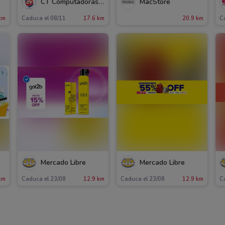
CT Computadoras y Tecnología
MacStore
km
Caduca el 08/11
17.6 km
20.9 km
C
Mercado Libre
Mercado Libre
km
Caduca el 23/08
12.9 km
Caduca el 23/08
12.9 km
C