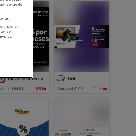
ción dentro de
onar:
positivo para
ntenido
rvicios.
Plaza de la Tecnología
Dish
aduca el 04/09
9.9 km
Caduca el 31/12
11.2 km