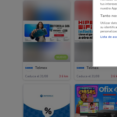
tus interes
nuestra App
Tanto no
Utilizar dat
su identific
personalizad
Lista de as
NUEVO
NUEV
Telmex
Telmex
Caduca el 31/08
3.6 km
Caduca el 31/08
3.6 