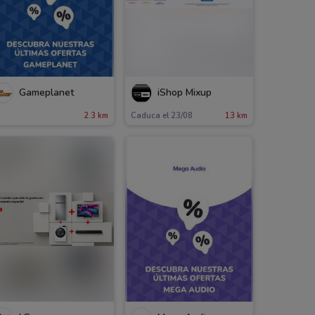
Gameplanet
iShop Mixup
2.3 km
Caduca el 23/08
13 km