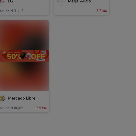
LG
Mega Audio
aduca el 31/12
3.3 km
Mercado Libre
aduca el 06/09
12.9 km