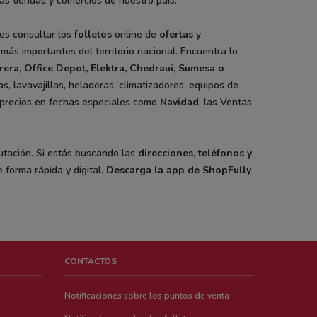
as tiendas y comercios de nuestro país.
es consultar los
folletos
online de
ofertas
y
ás importantes del territorio nacional. Encuentra lo
rera
, Office Depot, Elektra, Chedraui, Sumesa o
s, lavavajillas, heladeras, climatizadores, equipos de
de precios en fechas especiales como
Navidad
, las Ventas
putación. Si estás buscando las
direcciones, teléfonos y
 forma rápida y digital.
Descarga la app de ShopFully
CONTACTOS
Notificaciones sobre los puntos de venta