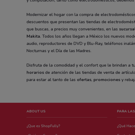
y computación, tanto como electrodomésticos, debemos 
Modernizar el hogar con la compra de electrodomésticos
descuentos que presentan las tiendas de electrodoméstic
que buscas, a precios muy convenientes, en las
sucursa
Makita
. Todos los años llegan a México los nuevos model
audio, reproductores de DVD y Blu-Ray, teléfonos inalámb
Nocturnas y el Día de las Madres.
Disfruta de la comodidad y el confort que le brindan a 
horarios
de atención de las tiendas de venta de artículo
para estar al tanto de las
ofertas
,
promociones
y rebaj
ABOUT US
PARA LAS
¿Que es ShopFully?
¿Qué Hac