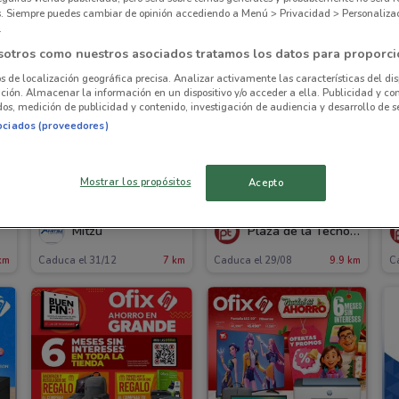
es. Siempre puedes cambiar de opinión accediendo a Menú > Privacidad > Personaliza
.
sotros como nuestros asociados tratamos los datos para proporci
os de localización geográfica precisa. Analizar activamente las características del dis
ación. Almacenar la información en un dispositivo y/o acceder a ella. Publicidad y co
os, medición de publicidad y contenido, investigación de audiencia y desarrollo de se
ociados (proveedores)
Mostrar los propósitos
Acepto
O
Mitzu
Plaza de la Tecnología
km
Caduca el 31/12
7 km
Caduca el 29/08
9.9 km
C