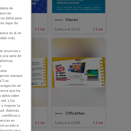
datos de
 que las
amos datos para
Samsung
Steren
ían dejar de
1.1 km
Caduca el 31/12
1.5 km
arece en el en
 saber más,
er anuncios y
a una serie de
ataformas
u
datos
pinión siempre
a? Los
 navegación en
nforma que ha
s datos sobre
red, y los
r y mejorar la
idad. Además,
OfficeMax
OfficeMax
 científicas y
rencias en
aduca el 14/08
3.1 km
Caduca el 14/08
3.1 km
ué sucede si
elevante para