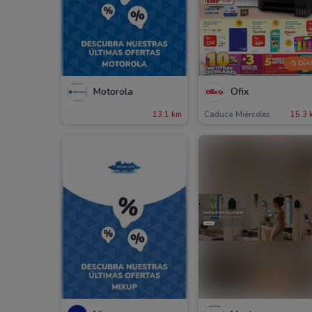
-5 DÍA
Motorola
Ofix
13.1 km
Caduca Miércoles
15.3 