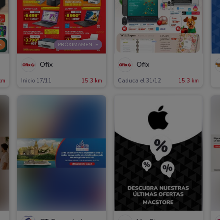
S
PRÓXIMAMENTE
Ofix
Ofix
km
Inicio 17/11
15.3 km
Caduca el 31/12
15.3 km