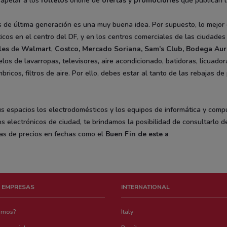
apelar a los
folletos
online de
ofertas
y
promociones
que publican l
 de última generación es una muy buena idea. Por supuesto, lo mejor 
os en el centro del DF, y en los centros comerciales de las ciudades m
les
de
Walmart
,
Costco
,
Mercado Soriana
,
Sam’s Club
,
Bodega Aur
os de lavarropas, televisores, aire acondicionado, batidoras, licuadora
ricos, filtros de aire. Por ello, debes estar al tanto de las rebajas 
tus espacios los electrodomésticos y los equipos de informática y com
s electrónicos de ciudad, te brindamos la posibilidad de consultarlo de
as de precios en fechas como el
Buen Fin de este a
 EMPRESAS
INTERNATIONAL
emos?
Italy